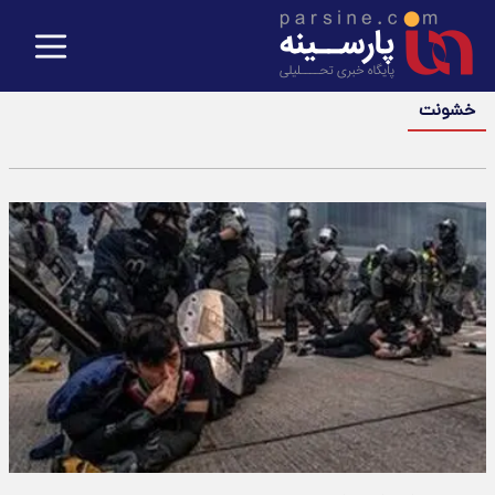
خشونت