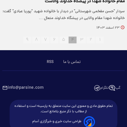
مقام خانواده شهدا در پیشگاه خداوند والاست
سردار "حسن مفخمی شهرستانی" در دیدار با خانواده شهید "پوریا عبادی" گفت:
خانواده شهدا مقام والایی در پیشگاه خداوند متعال …
۲۳ اسفند ۱۴۰۳
۹
۸
۷
۶
۵
۴
۳
۲
۱
تماس با ما
RSS
info@parsine.com
گپ
تلگرام
تمام حقوق مادی و معنوی این سایت متعلق به پارسینه است و استفاده
از مطالب با ذکر منبع بلامانع است.
طراحی سایت خبری و خبرگزاری آسام