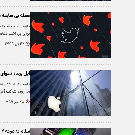
حمله بی سابقه 
پارسینه: حساب تو
برای پرداخت مبال
۲۶ تیر ۱۳۹۹
اپل برنده دعوای مالیاتی ۱۳ میلیارد یورویی
پارسینه: با حکم دا
می‌رود، شرکت آمر
۲۵ تیر ۱۳۹۹
سلام به درجه ۲ های چینی و خداحافظی «اپل» و «سامسونگ» با ایرانیان؟