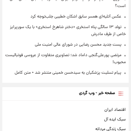
است؟
۱۸ ساعت پیش
تصاویر شگفت‌انگیز از اهرام باستانی سودان در
عکس‌ آتلیه‌ای همسر سابق اشکان خطیبی جلب‌توجه کرد
دل صحرا + عکس
تولد ۱۳ سالگی پناه استخری «دختر شاهرخ استخری» با یک سورپرایز
خاص از طرف مادرش
پست جدید محسن رضایی در شورای عالی امنیت ملی
مرتضی پورعلی‌گنجی داماد شد؛ تصاویری متفاوت از عروسی فوتبالیست
محبوب!
پیام تسلیت پزشکیان به سیدحسن خمینی منتشر شد + متن کامل
صفحه خبر - وب گردی
اقتصاد ایران
سبک ایده آل
سبک زندگی مردانه