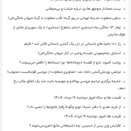
پست معنادار منوچهر هادی درباره خیانت و بی‌معرفتی
سلفی متفاوت حدیثه تهرانی در روز گربه؛ قاب متفاوت با گربه حیوان خانگی‌اش!
تولد ۱۳ سالگی پناه استخری «دختر شاهرخ استخری» با یک سورپرایز خاص از
طرف مادرش
راز ۱۰۰ خمره های باستانی در دل یک کشتی باستانی فاش شد + فیلم
استایل تمام‌صورتی نفیسه روشن در کنار حیوان خانگی‌اش!
روایت کمبود دارو از قفسه داروخانه‌ها؛ چرا نسخه‌ها را ناقص می‌پیچند؟
مرتضی پورعلی‌گنجی داماد شد؛ تصاویری متفاوت از عروسی فوتبالیست محبوب!
شایعه برگزاری مراسم عروسی رونالدو و جورجینا باعث شد یک اتفاق جالب رخ
دهد.
قیمت طلا و سکه امروز دوشنبه ۱۹ مرداد ۱۴۰۵
از خرید نقدی تا دفتر نسیه؛ تورم چگونه رفتار خانوارها را تغییر داد؟
قیمت طلا امروز دوشنبه ۱۹ مرداد ۱۴۰۵
افزایش وزن پس از استرس؛ چه اشتباهاتی مانع لاغری می‌شوند؟