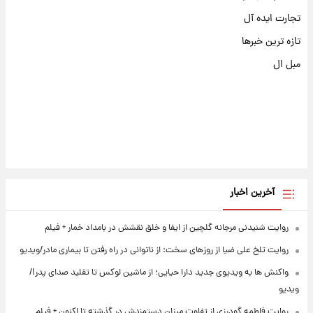
تجارت ایده آل
تازه ترین خبرها
مبل ال
آخرین اخبار
روایت شنیدنی مرجانه گلچین از ایفا و خلق نقشش در بامداد خمار + فیلم
روایت تلخ علی ضیا از روزهای سخت: از ناتوانی در راه رفتن تا بیماری مادر/ویدیو
واکنش ها به ویدیوی جدید دارا حیایی؛ از ماشین لوکس تا تقلید صدای پدر!/
ویدیو
روایت فاطمه گودرزی از تفاوت میزان دستمزدش در گذشته تا اکنون + فیلم