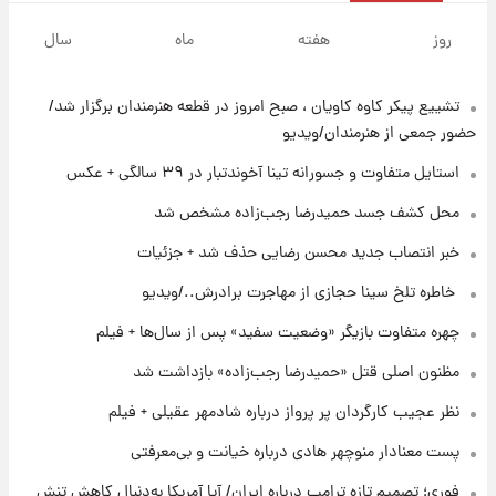
۱۱ ساعت پیش
فال قهوه روزانه دوشنبه ۱۹ مرداد ماه ۱۴۰۵
روز
هفته
ماه
سال
تشییع پیکر کاوه کاویان ، صبح امروز در قطعه هنرمندان برگزار شد/
۱۲ ساعت پیش
فال روزانه واقعی دوشنبه ۱۹ مرداد ۱۴۰۵
حضور جمعی از هنرمندان/ویدیو
استایل متفاوت و جسورانه تینا آخوندتبار در ۳۹ سالگی + عکس
۱۸ ساعت پیش
محل کشف جسد حمیدرضا رجب‌زاده مشخص شد
محل کشف جسد حمیدرضا رجب‌زاده مشخص
خبر انتصاب جدید محسن رضایی حذف شد + جزئیات
شد
⁨ خاطره تلخ سینا حجازی از مهاجرت برادرش../ویدیو
۱۹ ساعت پیش
چهره متفاوت بازیگر «وضعیت سفید» پس از سال‌ها + فیلم
قیمت دلار، یورو و سایر ارزها امروز ۱۸ مردادماه
۱۴۰۵ + جدول
مظنون اصلی قتل «حمیدرضا رجب‌زاده» بازداشت شد
نظر عجیب کارگردان پر پرواز درباره شادمهر عقیلی + فیلم
۱۹ ساعت پیش
ارزش سهام عدالت برای امروز ۱۸ مرداد ۱۴۰۵ +
پست معنادار منوچهر هادی درباره خیانت و بی‌معرفتی
جدول
فوری؛ تصمیم تازه ترامپ درباره ایران/ آیا آمریکا به‌دنبال کاهش تنش