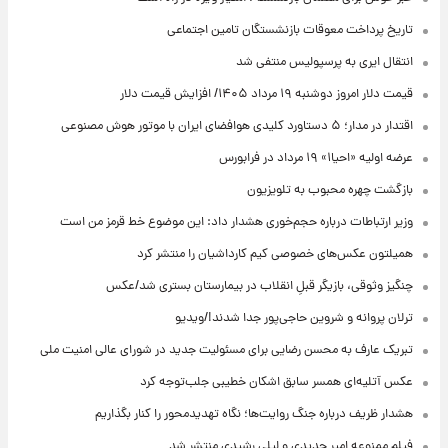
تاریخ پرداخت معوقات بازنشستگان تامین اجتماعی
انتقال ایری به پرسپولیس منتفی شد
قیمت دلار امروز دوشنبه ۱۹ مرداد ۱۴۰۵/ افزایش قیمت دلار
اقتدار در مدار؛ ۵ دستاورد کلیدی هوافضای ایران با موتور هوش مصنوعی
عرضه اولیه «احیا۱» ۱۹ مرداد در فرابورس
بازگشت چهره محبوب به تلویزیون
وزیر ارتباطات درباره حجم‌خوری هشدار داد: این موضوع خط قرمز من است
همیلتون عکس‌های خصوصی کیم‌ کارداشیان را منتشر کرد
چنگیز وثوقی، بازیگر قبلِ انقلاب در بیمارستان بستری شد/عکس
ترلان پروانه و شروین حاجی‌پور جدا شدند!/ویدیو
تبریک عارف به محسن رضایی برای مسئولیت جدید در شورای عالی امنیت ملی
عکس‌ آتلیه‌ای همسر سابق اشکان خطیبی جلب‌توجه کرد
هشدار ظریف درباره جنگ روایت‌ها؛ نگاه تهدیدمحور را کنار بگذاریم
فیلم ممنوعه امیر جدیدی و لیلی رشیدی منتشر شد