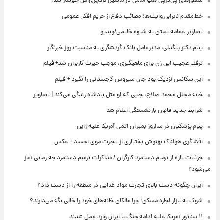
سلفی‌های پی‌درپی هلیا امامی در ماشین لاکچری‌اش خبرساز شد!
خط مقدم نابرابر روایت‌ها؛ مصائب دفاع از حریم افکار عمومی
تصاویر عمامه بستن به شیوه خاتمی/ویدیو
پیام دکتر بیگدلی، مدیرعامل بانک گردشگری به مناسبت روز خبرنگار
ترفند عجیب این زن برای ماهیگیری، موجب حیرت کاربران شد+ فیلم
این سکانس نزدیک بود جان سیروس گرجستانی را بگیرد + فیلم
خانه مجلل محمد صلاح، جایی که او مثل پادشاه زندگی می‌کند | تصاویر
شرایط جدید قانون بازنشستگی اعلام شد
پیام پزشکیان در سالروز بمباران اتمی آمریکا علیه ژاپن
افشاگری هولناک بهنوش بختیاری از تجارت موی اجساد + عکس
جزئیات تازه از ترمیم دستمزد کارگران / مذاکرات ترمیم دستمزد چه زمانی آغاز
می‌شود؟
ایران چگونه دست بالای تجارت مواد غذایی در منطقه را از دست داد؟
شوک به بازار اجاره مسکن؛ چرا مالکان خانه‌های خود را خالی نگه می‌دارند؟
۱۱ سناتور آمریکا علیه ادامه جنگ با ایران وارد عمل شدند