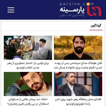
گوناگون
قتل هولناک مداح سرشناس پس از ربوده
برای اولین بار؛ انتشار تصاویری از رهبر
شدن؛ فیلم جنایت برای خانواده ارسال شد
جدید انقلاب/ویدیو
افشای محل پناهگاه‌ رهبر شهید روی آنتن
انتقاد تند پیمان طالبی از مسئولان
زنده تلویزیون/ویدیو
استقلال در پی رفتن رامین رضاییان+