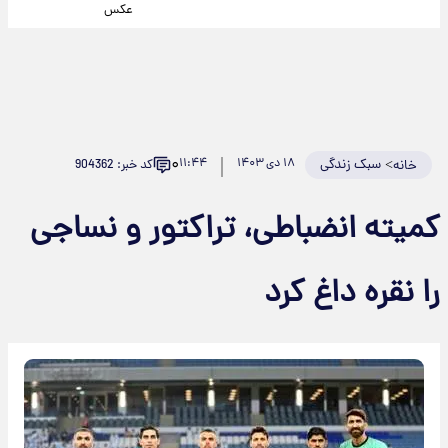
عکس
۰
>
سبک زندگی
۱۸ دی ۱۴۰۳
۱۱:۴۴
کد خبر: 904362
خانه
کمیته انضباطی، تراکتور و نساجی
را نقره داغ کرد