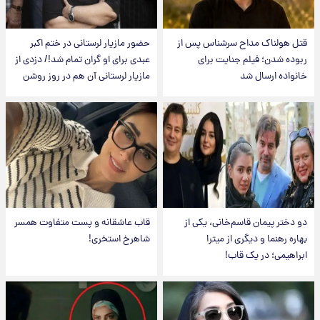
قتل هولناک مداح سرشناس پس از
حضور مازیار لرستانی در ختم اکبر
ربوده شدن؛ فیلم جنایت برای
عبدی برای او گران تمام شد!/ دزدی از
خانواده ارسال شد
مازیار لرستانی آن هم در روز روشن
دو دختر پیمان قاسم‌خانی، یکی از
قاب عاشقانه و پست متفاوت همسر
بهاره رهنما و دیگری از میترا
شاهرخ استخری!
ابراهیمی؛ در یک قاب!