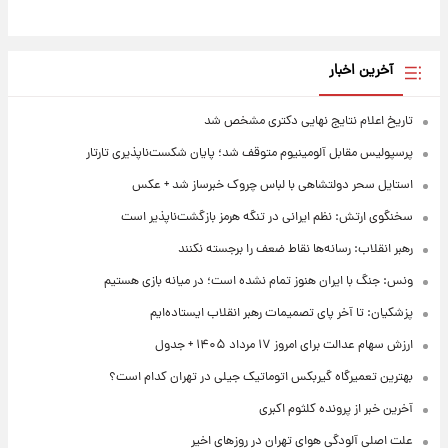
آخرین اخبار
تاریخ اعلام نتایج نهایی دکتری مشخص شد
پرسپولیس مقابل آلومینیوم متوقف شد؛ پایان شکست‌ناپذیری تارتار
استایل سحر دولتشاهی با لباس چروک خبرساز شد + عکس
سخنگوی ارتش: نظم ایرانی در تنگه هرمز بازگشت‌ناپذیر است
رهبر انقلاب: رسانه‌ها نقاط ضعف را برجسته نکنند
ونس: جنگ با ایران هنوز تمام نشده است؛ در میانه بازی هستیم
پزشکیان: تا آخر پای تصمیمات رهبر انقلاب ایستاده‌ایم
ارزش سهام عدالت برای امروز ۱۷ مرداد ۱۴۰۵ + جدول
بهترین تعمیرگاه گیربکس اتوماتیک جیلی در تهران کدام است؟
آخرین خبر از پرونده کلثوم اکبری
علت اصلی آلودگی هوای تهران در روزهای اخیر