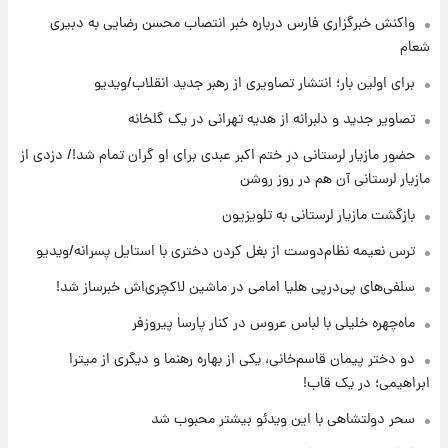
قیمت گوشت گوساله و گوسفند امروز شنبه ۱۷
واکنش خبرگزاری فارس درباره خبر انتصاب محسن رضایی به دبیری
مرداد ۱۴۰۵ +جدول
شعام
۱۰ ساعت پیش
برای اولین بار؛ انتشار تصاویری از رهبر جدید انقلاب/ویدیو
با قدرتمندترین و بادوام ترین تانک جهان آشنا
شوید+ فیلم
تصاویر جدید و دلبرانه از هدیه تهرانی در یک گلخانه
حضور مازیار لرستانی در ختم اکبر عبدی برای او گران تمام شد!/ دزدی از
۱۱ ساعت پیش
مازیار لرستانی آن هم در روز روشن
قیمت طلا ۱۸عیار امروز شنبه ۱۷ مرداد ۱۴۰۵
+جدول
بازگشت مازیار لرستانی به تلویزیون
ترس نعیمه نظام‌دوست از بغل کردن دختری با استایل پسرانه/ویدیو
۱۱ ساعت پیش
قیمت محصولات ایران‌خودرو و سایپا امروز شنبه
سلفی‌های پی‌درپی هلیا امامی در ماشین لاکچری‌اش خبرساز شد!
۱۷ مرداد ۱۴۰۵
ماه‌چهره خلیلی با لباس عروس در کنار پارسا پیروزفر
دو دختر پیمان قاسم‌خانی، یکی از بهاره رهنما و دیگری از میترا
ابراهیمی؛ در یک قاب!
سحر دولتشاهی با این ویدئو بیشتر محبوب شد