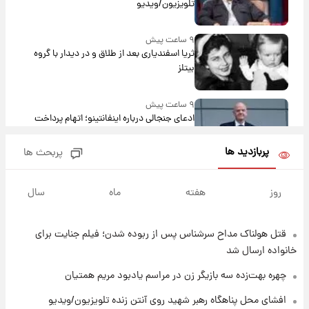
تلویزیون/ویدیو
۹ ساعت پیش
ثریا اسفندیاری بعد از طلاق و در دیدار با گروه
بیتلز
۹ ساعت پیش
ادعای جنجالی درباره اینفانتینو؛ اتهام پرداخت
پول به معشوقه با درآمد یوفا
پربازدید ها
پربحث ها
۹ ساعت پیش
هشدار درباره کمبود یک ماده معدنی؛ خطر
روز
هفته
ماه
سال
آلزایمر و زوال عقل افزایش می‌یابد؟
قتل هولناک مداح سرشناس پس از ربوده شدن؛ فیلم جنایت برای
۹ ساعت پیش
انتقاد تند پیمان طالبی از مسئولان استقلال در
خانواده ارسال شد
پی رفتن رامین رضاییان+ عکس
چهره بهت‌زده سه بازیگر زن در مراسم یادبود مریم همتیان
۱۰ ساعت پیش
افشای محل پناهگاه‌ رهبر شهید روی آنتن زنده تلویزیون/ویدیو