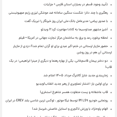
تأیید وجود فسفر در بمباران استان فارس + جزئیات
رهگیری با چند دلار؛ شکست سنگین سامانه ضد موشکی لیزری رژیم صهیونیستی
با صدور پیامی؛ مدیرعامل بانک ملی ایران روز خبرنگار را تبریک گفت
آشپز مشهور صداوسیما به کانادا مهاجرت کرد؟/ ویدئو
لحظه برخورد رعد و برق به ساختمان مرکز تجارت جهانی در آمریکا + فیلم
حضور مازیار لرستانی در ختم اکبر عبدی برای او گران تمام شد!/ دزدی از مازیار
لرستانی آن هم در روز روشن
دو دختر پیمان قاسم‌خانی، یکی از بهاره رهنما و دیگری از میترا ابراهیمی؛ در یک
قاب!
زمان‌بندی جدید شارژ کالابرگ مرداد ۱۴۰۵ اعلام شد
برای اولین بار؛ انتشار تصاویری از رهبر جدید انقلاب/ویدیو
قاب عاشقانه و پست متفاوت همسر شاهرخ استخری!
رونمایی خودرو IM LS۹ توسط نیکا موتور ، لوکس ترین شاسی بلند EREV در ایران
الهام پاوه‌نژاد با ورزش لاکچری و استایل خاصش خبرساز شد!