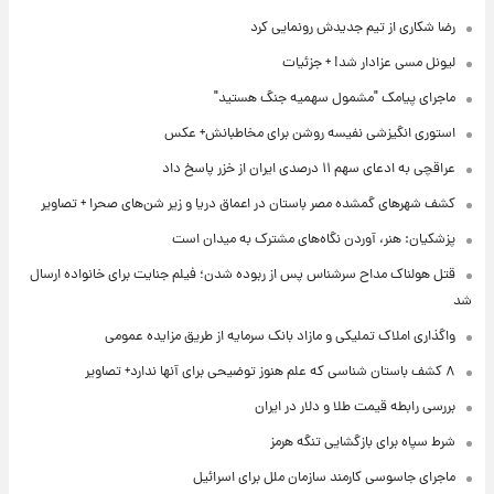
رضا شکاری از تیم جدیدش رونمایی کرد
لیونل مسی عزادار شد! + جزئیات
ماجرای پیامک "مشمول سهمیه جنگ هستید"
استوری انگیزشی نفیسه روشن برای مخاطبانش+ عکس
عراقچی به ادعای سهم ۱۱ درصدی ایران از خزر پاسخ داد
کشف شهرهای گمشده مصر باستان در اعماق دریا و زیر شن‌های صحرا + تصاویر
پزشکیان: هنر، آوردن نگاه‌های مشترک به میدان است
قتل هولناک مداح سرشناس پس از ربوده شدن؛ فیلم جنایت برای خانواده ارسال
شد
واگذاری املاک تملیکی و مازاد بانک سرمایه از طریق مزایده عمومی
۸ کشف باستان شناسی که علم هنوز توضیحی برای آنها ندارد+ تصاویر
بررسی رابطه قیمت طلا و دلار در ایران
شرط سپاه برای بازگشایی تنگه هرمز
ماجرای جاسوسی کارمند سازمان ملل برای اسرائیل