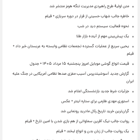
متن اولیۀ طرح راهبردی مدیریت تنگه هرمز منتشر شد
خاطره جالب شهاب حسینی از فرار در دوره سربازی + فیلم
نحوه فعالیت سیستم دید در شب
یک پیش‌بینی مهم از آینده بازار طلا
یحیی سریع از عملیات گسترده تجمعات نظامی وابسته به عربستان خبر داد +
فیلم
قیمت انواع گوشی موبایل امروز پنجشنبه ۱۵ مرداد ۱۴۰۵ + جدول
گزارش جدید آسوشیتدپرس آسیب مغزی صدها نظامی آمریکایی در جنگ علیه
ایران
جزئیات شرط جدید بازنشستگی اعلام شد
استوری مهدی طارمی برای ستاره اینتر + عکس
گران‌ترین خرید تاریخ رئال مادرید رونمایی شد
روایت جالب نیک آفرین سماواتی از هم بازی شدن با امین تارخ + فیلم
یک روایت جالب از زبان بدن و انواع لبخند + فیلم