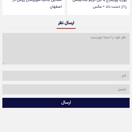
پوریا پورسرخ با این گریم جذابیتش
استایل جالب سوپرمدل روس در
را از دست داد + عکس
اصفهان
ارسال نظر
ارسال