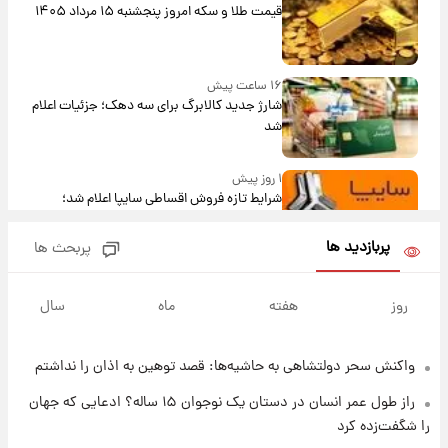
قیمت طلا و سکه امروز پنجشنبه ۱۵ مرداد ۱۴۰۵
۱۶ ساعت پیش
شارژ جدید کالابرگ برای سه دهک؛ جزئیات اعلام
شد
۱ روز پیش
شرایط تازه فروش اقساطی سایپا اعلام شد؛
شاهین، کوییک، اطلس، سهند و ساینا با اقساط
بلندمدت + جدول
پربازدید ها
پربحث ها
۱ روز پیش
سیگنال‌های جدید برای بازار طلا؛ پیش‌بینی
روز
هفته
ماه
سال
قیمت سکه و طلا فردا
واکنش سحر دولتشاهی به حاشیه‌ها: قصد توهین به اذان را نداشتم
۲۱ ساعت پیش
فال حافظ پنجشنبه ۱۵ مرداد ماه ۱۴۰۵
راز طول عمر انسان در دستان یک نوجوان ۱۵ ساله؟ ادعایی که جهان
را شگفت‌زده کرد