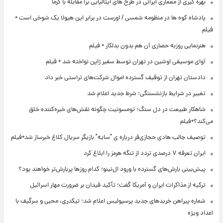
بهره گیری از معماری ایرانی در طرح های ایتالیایی برا مقابله با گرما
پادشاه کوه ها در منظومه شمسی / اورست در برابر این هیولا یک شوخی است +
فیلم
هنرنمایی روزبه حصاری آن هم بدون بدلکار + فیلم
آوای موسیقی اوشین در تهران توسط سفیر ژاپن نواخته شد + فیلم
دادستان تهران از توقیف گسترده اموال شرکت‌های تراستی خبر داد
تغییر در شرایط بازنشستگی؛ شرط جدید اعلام شد
شاهکار طبیعت در دل سنگ؛ تومسونیت چگونه نقش‌های خیره‌کننده خلق
می‌کند؟+فیلم
توصیف جالب هادی حجازی‌فر درباره ی "سایه" بازیگر سریال کلاغ خبرساز شد+فیلم
ایران تعرفه ۷ درصدی تردد از تنگه هرمز را ابلاغ کرد
پیش‌بینی بارش‌های گسترده با ورود ال‌نینو؛ کدام روزها پربارش‌تر خواهند بود؟
ترکیه از مذاکرات ایران و آمریکا گفت؛ تأکید فیدان بر ضرورت مهار اسرائیل
شماره پیراهن خریدهای جدید پرسپولیس اعلام شد؛ تیکدری، محبی و سرگیف با
اعداد ویژه