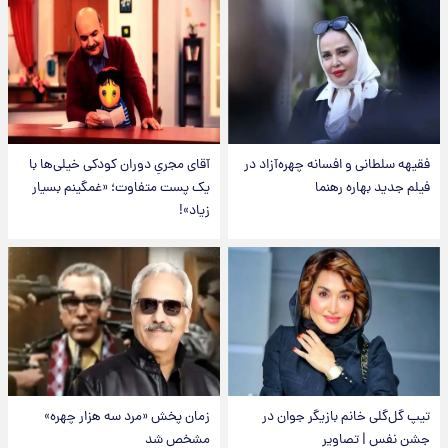
فقیهه سلطانی و افسانه چهره‌آزاد در
آقای مجریِ دوران کودکی خیلی‌ها با
فیلم جدید بهاره رهنما
یک پست متفاوت؛ «غمگینم بسیار
زیاد»!
تیپ گل‌گلی خانم بازیگر جوان در
زمان پخش «مرد سه هزار چهره»
جشن نفس | تصاویر
مشخص شد