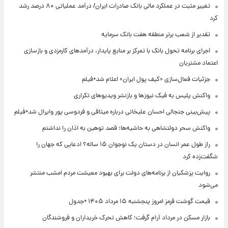
تغییر مثبت در عملکرد مالی بانک صادرات ایران/ درآمد عملیاتی ۸۰ درصد رشد
کرد
تقدیر از شعب برتر منطقه هفت بانک سرمایه
اجرای برنامه تحول بانک با تمرکز بر منابع پایدار، درآمدهای کارمزدی و بازسازی
اعتماد مشتریان
جزئیات فعال‌سازی «کیف پول ایران» اعلام شد+فیلم
واکنش پلیس به فیک نیوزها و بازنشر ویدیوهای تکراری
پیش‌بینی جنجالی احسان علیخانی درباره میثاقی و فردوسی پور وایرال شد+فیلم
واکنش سحر دولتشاهی به حاشیه‌ها: قصد توهین به اذان را نداشتم
راز طول عمر انسان در دستان یک نوجوان ۱۵ ساله؟ ادعایی که جهان را
شگفت‌زده کرد
روایت پزشکیان از برنامه‌های دولت برای بهبود معیشت مردم امشب منتشر
می‌شود
قیمت گوشت قرمز امروز پنجشنبه ۱۵ مرداد ۱۴۰۵ +جدول
بازار مسکن در مرداد آرام گرفت؛ کاهش تحرک خریداران و فروشندگان