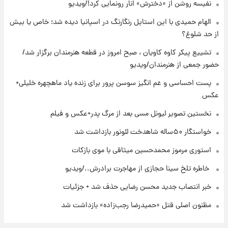
نفیسه روشن از «دخترش» انار رونمایی کرد!/ویدیو
الهام حمیدی با این استایل رنگارنگ در اسپانیا دیده شد؛ خاص یا بیش
۲۲ ساعت پیش
از حد شلوغ؟
نخستین تصویر لیونل مسی بعد از مرگ
پدر+عکس و فیلم
تشییع پیکر کاوه کاویان ، صبح امروز در قطعه هنرمندان برگزار شد/
حضور جمعی از هنرمندان/ویدیو
۲۳ ساعت پیش
پست احساسی و غم انگیز سوسن پرور برای زنده یاد ماهچهره خلیلی+
استوری مرموز محمدحسین میثاقی با موی
عکس
بازکات
نخستین تصویر لیونل مسی بعد از مرگ پدر+عکس و فیلم
خواستگار ۵۰ساله شاهدخت لئونور بازداشت شد
استوری مرموز محمدحسین میثاقی با موی بازکات
⁨ خاطره تلخ سینا حجازی از مهاجرت برادرش../ویدیو
خبر انتصاب جدید محسن رضایی حذف شد + جزئیات
مظنون اصلی قتل «حمیدرضا رجب‌زاده» بازداشت شد