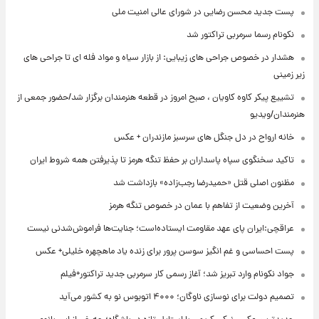
پست جدید محسن رضایی در شورای عالی امنیت ملی
نکونام رسما سرمربی تراکتور شد
هشدار در خصوص جراحی های زیبایی: از بازار سیاه و مواد فله ای تا جراحی های
زیر زمینی
تشییع پیکر کاوه کاویان ، صبح امروز در قطعه هنرمندان برگزار شد/حضور جمعی از
هنرمندان/ویدیو
خانه ارواح در دل جنگل های سرسبز مازندران + عکس
تاکید سخنگوی سپاه پاسداران بر حفظ تنگه هرمز تا پذیرفتن همه شروط ایران
مظنون اصلی قتل «حمیدرضا رجب‌زاده» بازداشت شد
آخرین وضعیت از تفاهم با عمان در خصوص تنگه هرمز
عراقچی:ایران پای عهد مقاومت ایستاده‌است؛ جنایت‌ها فراموش‌شدنی نیست
پست احساسی و غم انگیز سوسن پرور برای زنده یاد ماهچهره خلیلی+ عکس
جواد نکونام وارد تبریز شد؛ آغاز رسمی کار سرمربی جدید تراکتور+فیلم
تصمیم دولت برای نوسازی ناوگان؛ ۴۰۰۰ اتوبوس نو به کشور می‌آید