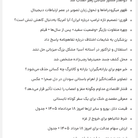
ذوالقدر مشاور سیاسی رهبر انقلاب شد
ظهور میکرودراماها و تحول زبان تصویر در عصر ارتباطات دیجیتال
فوری؛ تصمیم تازه ترامپ درباره ایران/ آیا آمریکا به‌دنبال کاهش تنش است؟
چهره متفاوت بازیگر «وضعیت سفید» پس از سال‌ها + فیلم
پزشکیان به شایعات اختلاف درباره تفاهم‌نامه پاسخ داد
استقلال و تراکتور در آستانه آسیا؛ مشکل بزرگ میزبانی حل نشد
محل کشف جسد حمیدرضا رجب‌زاده مشخص شد
خبر مهم برای یارانه‌بگیران؛ یارانه و کالابرگ چه کسانی حذف می‌شود؟
تصاویر شگفت‌انگیز از اهرام باستانی سودان در دل صحرا + عکس
فشار اقتصادی مداوم چگونه مغز و اعصاب را تحت تأثیر قرار می‌دهد؟
معرفی مقصدی خنک برای یک سفر کوتاه تابستانی
قیمت دلار، یورو و سایر ارزها امروز ۱۸ مردادماه ۱۴۰۵ + جدول
شرط نتانیاهو برای خروج از غزه
ارزش سهام عدالت برای امروز ۱۸ مرداد ۱۴۰۵ + جدول