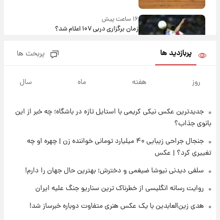
۱۶ ساعت پیش
زمان برگزاری دربی ۱۰۷ اعلام شد؟
پربازدید ها
پربحث ها
۱۶ ساعت پیش
خبر انتصاب جدید محسن رضایی حذف شد +
روز
هفته
ماه
سال
جزئیات
جدیدترین عکس نیکی کریمی با استایل تازه در باشگاه؛ چه خبر از این
۱۷ ساعت پیش
پست جدید محسن رضایی در شورای عالی امنیت
بانوی جذاب؟
ملی
جنجال جراحی زیبایی ۴۰ میلیارد تومانی خواننده زن | چهره او چه
تغییری کرد؟ | عکس
۲۱ ساعت پیش
آتش‌سوزی در لوناپارک شیراز؛ آخرین وضعیت
سلفی دیدنی نیوشا ضیغمی و دخترش؛ بهترین حال جهان را دارم!
خزندگان خطرناک پس از حادثه
روایت رسانه انگلیسی از خطرناک ترین سناریو جنگ علیه ایران
۲۲ ساعت پیش
هدی زین‌العابدین با یک عکس هنری متفاوت دوباره خبرساز شد!
خواستگار ۵۰ساله شاهدخت لئونور بازداشت شد