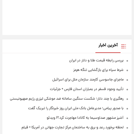
آخرین اخبار
بررسی رابطه قیمت طلا و دلار در ایران
شرط سپاه برای بازگشایی تنگه هرمز
ماجرای جاسوسی کارمند سازمان ملل برای اسرائیل
تأیید وجود فسفر در بمباران استان فارس + جزئیات
رهگیری با چند دلار؛ شکست سنگین سامانه ضد موشکی لیزری رژیم صهیونیستی
با صدور پیامی؛ مدیرعامل بانک ملی ایران روز خبرنگار را تبریک گفت
آشپز مشهور صداوسیما به کانادا مهاجرت کرد؟/ ویدئو
لحظه برخورد رعد و برق به ساختمان مرکز تجارت جهانی در آمریکا + فیلم