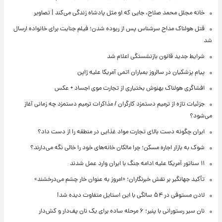
خانه مجلل محمد صلاح، جایی که او مثل پادشاه زندگی می‌کند | تصاویر
قتل هولناک مداح سرشناس پس از ربوده شدن؛ فیلم جنایت برای خانواده ارسال
شد
شرایط جدید قانون بازنشستگی اعلام شد
پیام پزشکیان در سالروز بمباران اتمی آمریکا علیه ژاپن
افشاگری هولناک بهنوش بختیاری از تجارت موی اجساد + عکس
جزئیات تازه از ترمیم دستمزد کارگران / مذاکرات ترمیم دستمزد چه زمانی آغاز
می‌شود؟
ایران چگونه دست بالای تجارت مواد غذایی در منطقه را از دست داد؟
شوک به بازار اجاره مسکن؛ چرا مالکان خانه‌های خود را خالی نگه می‌دارند؟
۱۱ سناتور آمریکا علیه ادامه جنگ با ایران وارد عمل شدند
تأکید جهانگیر بر نقش خبرنگاران؛ «امروز به عنوان خار چشم می‌درخشند»
لادن مستوفی در ۵۴ سالگی با این استایل متفاوت دیده شد!
نان سیر رستورانی با پنیر؛ ۶ مرحله ساده برای یک نان پف‌دار و کش‌دار