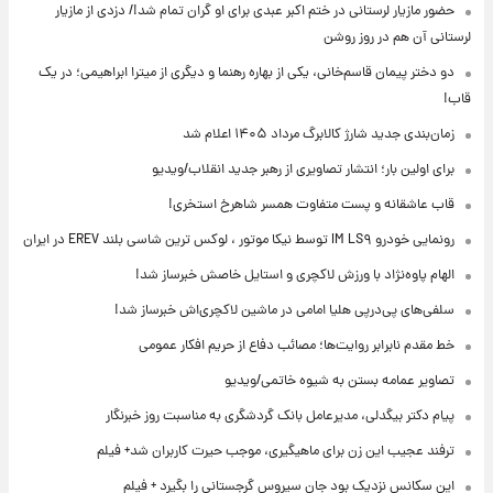
حضور مازیار لرستانی در ختم اکبر عبدی برای او گران تمام شد!/ دزدی از مازیار
لرستانی آن هم در روز روشن
دو دختر پیمان قاسم‌خانی، یکی از بهاره رهنما و دیگری از میترا ابراهیمی؛ در یک
قاب!
زمان‌بندی جدید شارژ کالابرگ مرداد ۱۴۰۵ اعلام شد
برای اولین بار؛ انتشار تصاویری از رهبر جدید انقلاب/ویدیو
قاب عاشقانه و پست متفاوت همسر شاهرخ استخری!
رونمایی خودرو IM LS۹ توسط نیکا موتور ، لوکس ترین شاسی بلند EREV در ایران
الهام پاوه‌نژاد با ورزش لاکچری و استایل خاصش خبرساز شد!
سلفی‌های پی‌درپی هلیا امامی در ماشین لاکچری‌اش خبرساز شد!
خط مقدم نابرابر روایت‌ها؛ مصائب دفاع از حریم افکار عمومی
تصاویر عمامه بستن به شیوه خاتمی/ویدیو
پیام دکتر بیگدلی، مدیرعامل بانک گردشگری به مناسبت روز خبرنگار
ترفند عجیب این زن برای ماهیگیری، موجب حیرت کاربران شد+ فیلم
این سکانس نزدیک بود جان سیروس گرجستانی را بگیرد + فیلم