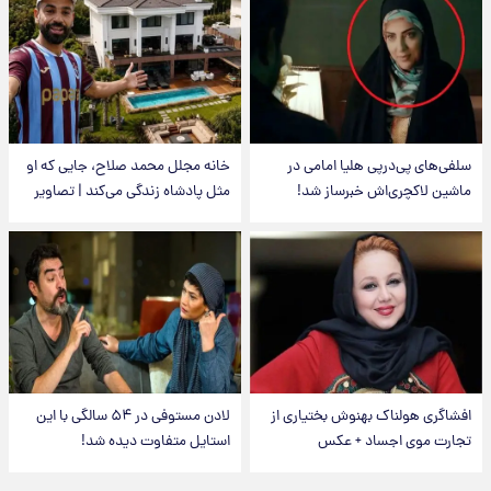
سلفی‌های پی‌درپی هلیا امامی در
خانه مجلل محمد صلاح، جایی که او
ماشین لاکچری‌اش خبرساز شد!
مثل پادشاه زندگی می‌کند | تصاویر
افشاگری هولناک بهنوش بختیاری از
لادن مستوفی در ۵۴ سالگی با این
تجارت موی اجساد + عکس
استایل متفاوت دیده شد!