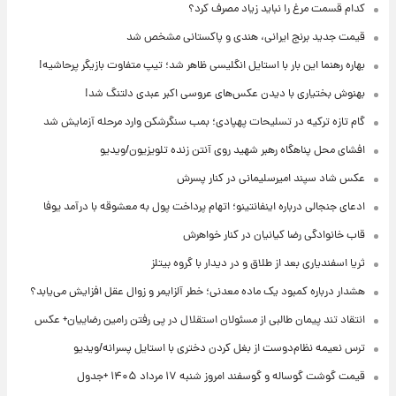
کدام قسمت مرغ را نباید زیاد مصرف کرد؟
قیمت جدید برنج ایرانی، هندی و پاکستانی مشخص شد
بهاره رهنما این بار با استایل انگلیسی ظاهر شد؛ تیپ متفاوت بازیگر پرحاشیه!
بهنوش بختیاری با دیدن عکس‌های عروسی اکبر عبدی دلتنگ شد!
گام تازه ترکیه در تسلیحات پهپادی؛ بمب سنگرشکن وارد مرحله آزمایش شد
افشای محل پناهگاه‌ رهبر شهید روی آنتن زنده تلویزیون/ویدیو
عکس شاد سپند امیرسلیمانی در کنار پسرش
ادعای جنجالی درباره اینفانتینو؛ اتهام پرداخت پول به معشوقه با درآمد یوفا
قاب خانوادگی رضا کیانیان در کنار خواهرش
ثریا اسفندیاری بعد از طلاق و در دیدار با گروه بیتلز
هشدار درباره کمبود یک ماده معدنی؛ خطر آلزایمر و زوال عقل افزایش می‌یابد؟
انتقاد تند پیمان طالبی از مسئولان استقلال در پی رفتن رامین رضاییان+ عکس
ترس نعیمه نظام‌دوست از بغل کردن دختری با استایل پسرانه/ویدیو
قیمت گوشت گوساله و گوسفند امروز شنبه ۱۷ مرداد ۱۴۰۵ +جدول