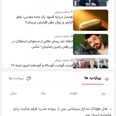
۴ ساعت پیش
هشدار درباره کمبود یک ماده معدنی؛ خطر
آلزایمر و زوال عقل افزایش می‌یابد؟
۵ ساعت پیش
انتقاد تند پیمان طالبی از مسئولان استقلال در
پی رفتن رامین رضاییان+ عکس
۵ ساعت پیش
قیمت گوشت گوساله و گوسفند امروز شنبه ۱۷
مرداد ۱۴۰۵ +جدول
پربازدید ها
پربحث ها
۶ ساعت پیش
با قدرتمندترین و بادوام ترین تانک جهان آشنا
روز
هفته
ماه
سال
شوید+ فیلم
قتل هولناک مداح سرشناس پس از ربوده شدن؛ فیلم جنایت برای
۶ ساعت پیش
قیمت طلا ۱۸عیار امروز شنبه ۱۷ مرداد ۱۴۰۵
خانواده ارسال شد