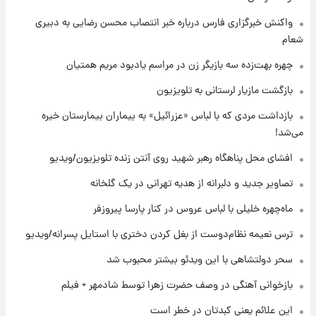
+جدول
واکنش خبرگزاری فارس درباره خبر انتصاب محسن رضایی به دبیری
شعام
۷ ساعت پیش
قیمت محصولات ایران‌خودرو و سایپا امروز شنبه
چهره بهت‌زده سه بازیگر زن در مراسم یادبود مریم همتیان
۱۷ مرداد ۱۴۰۵
بازگشت مازیار لرستانی به تلویزیون
۲۰ ساعت پیش
بازداشت مردی که با لباس «عزرائیل» به بیماران بیمارستان خیره
یک پیش ‌بینی مهم برای قیمت دلار، طلا و سکه
می‌شد!
شنبه ۱۷ مرداد ۱۴۰۵
افشای محل پناهگاه‌ رهبر شهید روی آنتن زنده تلویزیون/ویدیو
۲۱ ساعت پیش
تصاویر جدید و دلبرانه از هدیه تهرانی در یک گلخانه
بازیکن به درد نخور استقلال با مقصد اروپا این
تیم را ترک کرد!
ماه‌چهره خلیلی با لباس عروس در کنار پارسا پیروزفر
ترس نعیمه نظام‌دوست از بغل کردن دختری با استایل پسرانه/ویدیو
۱ روز پیش
تصاویر کمتر دیده‌شده از شهیدان حاجی‌زاده و
سحر دولتشاهی با این ویدئو بیشتر محبوب شد
باقری؛ فرماندهان شهید هوافضای ایران
بازخوانی آهنگی در وصف حضرت زهرا توسط شادمهر + فیلم
این علائم یعنی کبدتان در خطر است