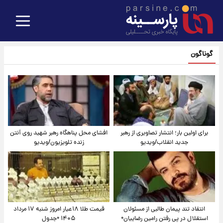
گوناگون
برای اولین بار؛ انتشار تصاویری از رهبر
افشای محل پناهگاه‌ رهبر شهید روی آنتن
جدید انقلاب/ویدیو
زنده تلویزیون/ویدیو
انتقاد تند پیمان طالبی از مسئولان
قیمت طلا ۱۸عیار امروز شنبه ۱۷ مرداد
استقلال در پی رفتن رامین رضاییان+
۱۴۰۵ +جدول