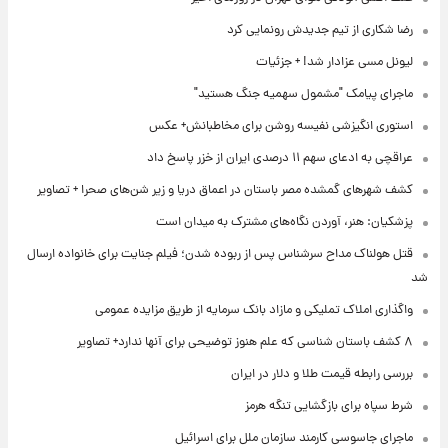
رضا شکاری از تیم جدیدش رونمایی کرد
لیونل مسی عزادار شد! + جزئیات
ماجرای پیامک "مشمول سهمیه جنگ هستید"
استوری انگیزشی نفیسه روشن برای مخاطبانش+ عکس
عراقچی به ادعای سهم ۱۱ درصدی ایران از خزر پاسخ داد
کشف شهرهای گمشده مصر باستان در اعماق دریا و زیر شن‌های صحرا + تصاویر
پزشکیان: هنر، آوردن نگاه‌های مشترک به میدان است
قتل هولناک مداح سرشناس پس از ربوده شدن؛ فیلم جنایت برای خانواده ارسال
شد
واگذاری املاک تملیکی و مازاد بانک سرمایه از طریق مزایده عمومی
۸ کشف باستان شناسی که علم هنوز توضیحی برای آنها ندارد+ تصاویر
بررسی رابطه قیمت طلا و دلار در ایران
شرط سپاه برای بازگشایی تنگه هرمز
ماجرای جاسوسی کارمند سازمان ملل برای اسرائیل