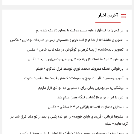
آخرین اخبار
عراقچی: به توافق درباره مسیر موقت با عمان نزدیک شده‌ایم
تصویری عاشقانه از شاهرخ استخری و همسرش پس از شایعات جدایی + عکس
تصویر دیده‌نشده از بیتا فرهی و گوگوش در یک قاب خاص + عکس
پیراهن شماره ۱۰ استقلال به جانشین رامین رضاییان رسید + عکس
بازخوانی آهنگ معروف محمد نوری توسط غزل شاکری + فیلم
آخرین وضعیت قیمت برنج و حبوبات؛ کاهش قیمت‌ها واقعیت دارد؟
پزشکیان: در بهترین زمان برای دستیابی به توافق قرار داریم
شروط ایران برای بازگشایی تنگه هرمز اعلام شد
استایل متفاوت افسانه بایگان در ۶۴ سالگی + عکس
علیرضا قربانی «گل‌های باران خورده» را خواند/ رفتی و بعد از تو دنیا غرق شد در
گریه‌هایم + فیلم
خرید جدید پرسپولیس رسمی شد؛ هافبک تازه‌وارد با لباس سرخ + عکس