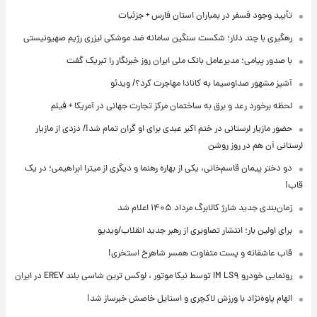
تأیید وجود فسفر در بمباران استان فارس + جزئیات
رهگیری با چند دلار؛ شکست سنگین سامانه ضد موشکی لیزری رژیم صهیونیستی
با صدور پیامی؛ مدیرعامل بانک ملی ایران روز خبرنگار را تبریک گفت
آشپز مشهور صداوسیما به کانادا مهاجرت کرد؟/ ویدئو
لحظه برخورد رعد و برق به ساختمان مرکز تجارت جهانی در آمریکا + فیلم
حضور مازیار لرستانی در ختم اکبر عبدی برای او گران تمام شد!/ دزدی از مازیار
لرستانی آن هم در روز روشن
دو دختر پیمان قاسم‌خانی، یکی از بهاره رهنما و دیگری از میترا ابراهیمی؛ در یک
قاب!
زمان‌بندی جدید شارژ کالابرگ مرداد ۱۴۰۵ اعلام شد
برای اولین بار؛ انتشار تصاویری از رهبر جدید انقلاب/ویدیو
قاب عاشقانه و پست متفاوت همسر شاهرخ استخری!
رونمایی خودرو IM LS۹ توسط نیکا موتور ، لوکس ترین شاسی بلند EREV در ایران
الهام پاوه‌نژاد با ورزش لاکچری و استایل خاصش خبرساز شد!