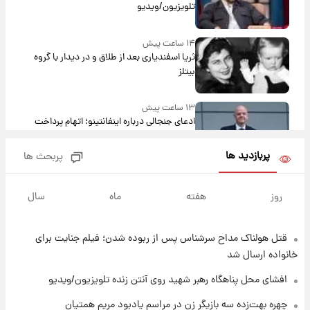
تلویزیون/ویدیو
۱۴ ساعت پیش
ثریا اسفندیاری بعد از طلاق و در دیدار با گروه
بیتلز
۱۳ ساعت پیش
ادعای جنجالی درباره اینفانتینو؛ اتهام پرداخت
پول به معشوقه با درآمد یوفا
پربازدید ها
پربحث ها
۱۴ ساعت پیش
هشدار درباره کمبود یک ماده معدنی؛ خطر
روز
هفته
ماه
سال
آلزایمر و زوال عقل افزایش می‌یابد؟
قتل هولناک مداح سرشناس پس از ربوده شدن؛ فیلم جنایت برای
۱۴ ساعت پیش
انتقاد تند پیمان طالبی از مسئولان استقلال در
خانواده ارسال شد
پی رفتن رامین رضاییان+ عکس
افشای محل پناهگاه‌ رهبر شهید روی آنتن زنده تلویزیون/ویدیو
۱۴ ساعت پیش
چهره بهت‌زده سه بازیگر زن در مراسم یادبود مریم همتیان