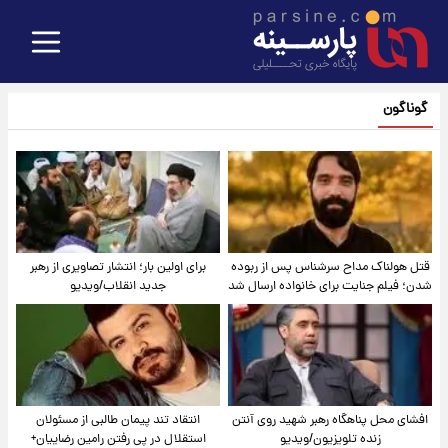
گوناگون
قتل هولناک مداح سرشناس پس از ربوده
برای اولین بار؛ انتشار تصاویری از رهبر
شدن؛ فیلم جنایت برای خانواده ارسال شد
جدید انقلاب/ویدیو
افشای محل پناهگاه‌ رهبر شهید روی آنتن
انتقاد تند پیمان طالبی از مسئولان
زنده تلویزیون/ویدیو
استقلال در پی رفتن رامین رضاییان+