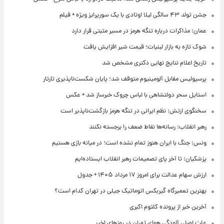
جشن تولد ۴۳ سالگی لیلا اوتادی با یک سورپرایز ویژه + فیلم
عمان: مذاکرات درباره تنگه هرمز در مسیر مثبتی قرار دارد
شوک تازه به بازار لبنیات؛ قیمت شیر افزایش یافت
تاریخ اعلام نتایج نهایی دکتری مشخص شد
پرسپولیس مقابل آلومینیوم متوقف شد؛ پایان شکست‌ناپذیری تارتار
استایل سحر دولتشاهی با لباس چروک خبرساز شد + عکس
سخنگوی ارتش: نظم ایرانی در تنگه هرمز بازگشت‌ناپذیر است
رهبر انقلاب: رسانه‌ها نقاط ضعف را برجسته نکنند
ونس: جنگ با ایران هنوز تمام نشده است؛ در میانه بازی هستیم
پزشکیان: تا آخر پای تصمیمات رهبر انقلاب ایستاده‌ایم
ارزش سهام عدالت برای امروز ۱۷ مرداد ۱۴۰۵ + جدول
بهترین تعمیرگاه گیربکس اتوماتیک جیلی در تهران کدام است؟
آخرین خبر از پرونده کلثوم اکبری
علت اصلی آلودگی هوای تهران در روزهای اخیر