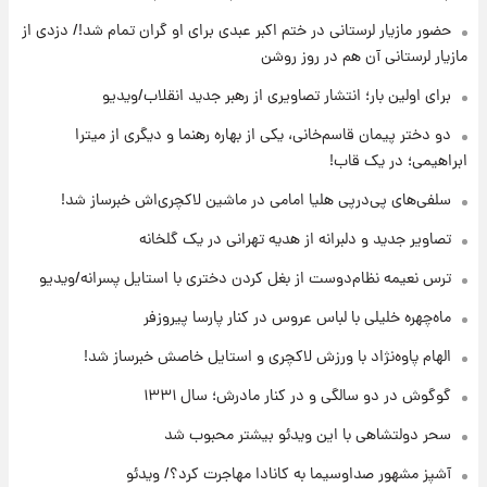
قیمت گوشت گوساله و گوسفند امروز شنبه ۱۷
حضور مازیار لرستانی در ختم اکبر عبدی برای او گران تمام شد!/ دزدی از
مرداد ۱۴۰۵ +جدول
مازیار لرستانی آن هم در روز روشن
۱۵ ساعت پیش
برای اولین بار؛ انتشار تصاویری از رهبر جدید انقلاب/ویدیو
با قدرتمندترین و بادوام ترین تانک جهان آشنا
شوید+ فیلم
دو دختر پیمان قاسم‌خانی، یکی از بهاره رهنما و دیگری از میترا
ابراهیمی؛ در یک قاب!
۱۶ ساعت پیش
سلفی‌های پی‌درپی هلیا امامی در ماشین لاکچری‌اش خبرساز شد!
قیمت طلا ۱۸عیار امروز شنبه ۱۷ مرداد ۱۴۰۵
+جدول
تصاویر جدید و دلبرانه از هدیه تهرانی در یک گلخانه
ترس نعیمه نظام‌دوست از بغل کردن دختری با استایل پسرانه/ویدیو
۱۶ ساعت پیش
قیمت محصولات ایران‌خودرو و سایپا امروز شنبه
ماه‌چهره خلیلی با لباس عروس در کنار پارسا پیروزفر
۱۷ مرداد ۱۴۰۵
الهام پاوه‌نژاد با ورزش لاکچری و استایل خاصش خبرساز شد!
گوگوش در دو سالگی و در کنار مادرش؛ سال ۱۳۳۱
سحر دولتشاهی با این ویدئو بیشتر محبوب شد
آشپز مشهور صداوسیما به کانادا مهاجرت کرد؟/ ویدئو