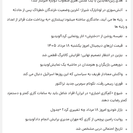
هدی زین‌العابدین با یک عکس هنری متفاوت دوباره خبرساز شد!
آتش‌سوزی در لوناپارک شیراز؛ آخرین وضعیت خزندگان خطرناک پس از حادثه
رتبه ها می آیند، ماندگاری ساخته میشود؛پیشتازی «به پرداخت ملت فراتر از اعداد
و رتبه ها
نفیسه روشن از «دخترش» انار رونمایی کرد!/ویدیو
قیمت ارزهای دیجیتال امروز یکشنبه ۱۸ مرداد ۱۴۰۵
بنزین در انتظار تصمیم نهایی؛ افزایش کالابرگ قطعی شد
دورهمی بازیگران و هنرمندان در حاشیه یک نمایش/ویدیو
واکنش معنادار ظریف به سیاستی که این روزها اسرائیل دنبال می کند
فوری: ربیعی رفت، نکونام سرمربی جدید تراکتور
شیوع «کم‌کاری اجباری» در ایران/ افراد شاغل باید به ساعات کاری کمتر و دستمزد
کمتر رضایت دهند
بازار خودرو امروز ۱۸ مرداد چه تغییری کرد؟ +جدول
روایت رامین پرچمی از کاری که مهران مدیری برایش انجام داد/ویدیو
تاریخ احتمالی دربی مشخص شد