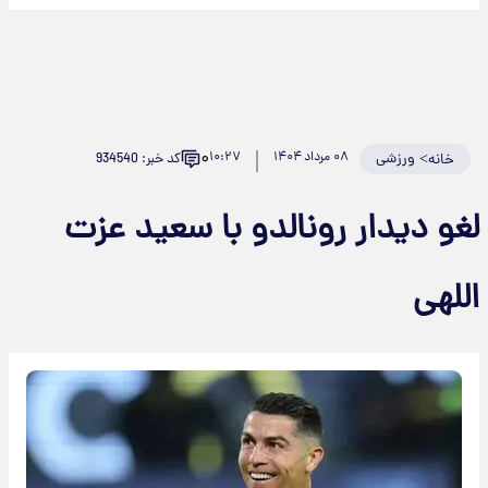
۰
>
ورزشی
۰۸ مرداد ۱۴۰۴
۱۰:۲۷
کد خبر: 934540
خانه
غو دیدار رونالدو با سعید عزت
للهی