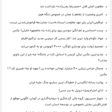
مظنون اصلی قتل «حمیدرضا رجب‌زاده» بازداشت شد
آخرین وضعیت از تفاهم با عمان در خصوص تنگه هرمز
عراقچی:ایران پای عهد مقاومت ایستاده‌است؛ جنایت‌ها فراموش‌شدنی نیست
پست احساسی و غم انگیز سوسن پرور برای زنده یاد ماهچهره خلیلی+ عکس
جواد نکونام وارد تبریز شد؛ آغاز رسمی کار سرمربی جدید تراکتور+فیلم
تصمیم دولت برای نوسازی ناوگان؛ ۴۰۰۰ اتوبوس نو به کشور می‌آید
جدیدترین عکس نیکی کریمی با استایل تازه در باشگاه؛ چه خبر از این بانوی
جذاب؟
جنجال جراحی زیبایی ۴۰ میلیارد تومانی خواننده زن | چهره او چه تغییری کرد؟ |
عکس
روایت رسانه انگلیسی از خطرناک ترین سناریو جنگ علیه ایران
ادای احترام ویژه دی‌پل به پدر مسی!
شهباز حسن‌پور: گروه مالی گردشگری با سرمایه‌گذاری در کرمان، الگویی موفق از
نقش‌آفرینی بخش خصوصی در توسعه استان است