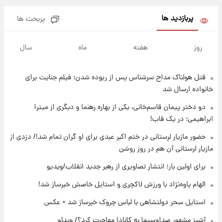
پربازدید ها
پربحث ها
۱۲ ساعت پیش
فال روزانه واقعی یکشنبه ۱۸ مرداد ۱۴۰۵
روز
هفته
ماه
سال
قتل هولناک مداح سرشناس پس از ربوده شدن؛ فیلم جنایت برای
۱۹ ساعت پیش
ارزش سهام عدالت برای امروز ۱۷ مرداد ۱۴۰۵ +
خانواده ارسال شد
جدول
دو دختر پیمان قاسم‌خانی، یکی از بهاره رهنما و دیگری از میترا
ابراهیمی؛ در یک قاب!
۲۰ ساعت پیش
لیونل مسی عزادار شد! + جزئیات
حضور مازیار لرستانی در ختم اکبر عبدی برای او گران تمام شد!/ دزدی از
مازیار لرستانی آن هم در روز روشن
برای اولین بار؛ انتشار تصاویری از رهبر جدید انقلاب/ویدیو
۲۳ ساعت پیش
لحظه برخورد رعد و برق به ساختمان مرکز تجارت
الهام پاوه‌نژاد با ورزش لاکچری و استایل خاصش خبرساز شد!
جهانی در آمریکا + فیلم
استایل سحر دولتشاهی با لباس چروک خبرساز شد + عکس
۲۳ ساعت پیش
آشپز مشهور صداوسیما به کانادا مهاجرت کرد؟/ ویدئو