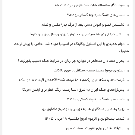
خواستگار ۵۰ساله شاهدخت لئونور بازداشت شد
انسان‌های «سگ‌سر» چه کسانی بودند؟
نخستین تصویر لیونل مسی بعد از مرگ پدر+عکس و فیلم
سلفی دیدنی نیوشا ضیغمی و دخترش؛ بهترین حال جهان را دارم!
الهام حمیدی با این استایل رنگارنگ در اسپانیا دیده شد؛ خاص یا بیش از حد
شلوغ؟
بحران معتادان متجاهر در تهران؛ چرا زنان در شرایط جنگ آسیب‌پذیرترند؟
استوری مرموز محمدحسین میثاقی با موی بازکات
قیمت طلا و سکه امروز یکشنبه ۱۸ مرداد ۱۴۰۵/کاهش قیمت طلا و سکه
پس‌لرزه‌های جنگ ایران به شرق آسیا رسید؛ زنگ خطر برای ارتش آمریکا
انسان‌های «سگ‌سر» چه کسانی بودند؟
بهاره رهنما راز ماندگاری هدیه تهرانی را توضیح داد/ویدیو
قیمت بیت‌کوین و اتریوم امروز یکشنبه ۱۸ مرداد ۱۴۰۵
۳ ترفند طلایی برای تقویت عضلات بدن