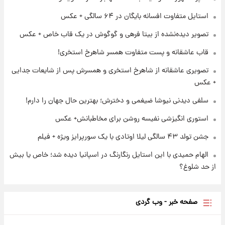
برای اولین بار؛ انتشار تصاویری از رهبر جدید
انقلاب/ویدیو
استایل متفاوت افسانه بایگان در ۶۴ سالگی + عکس
تصویر دیده‌نشده از بیتا فرهی و گوگوش در یک قاب خاص + عکس
۱ روز پیش
تصاویر عمامه بستن به شیوه خاتمی/ویدیو
قاب عاشقانه و پست متفاوت همسر شاهرخ استخری!
تصویری عاشقانه از شاهرخ استخری و همسرش پس از شایعات جدایی
+ عکس
سلفی دیدنی نیوشا ضیغمی و دخترش؛ بهترین حال جهان را دارم!
استوری انگیزشی نفیسه روشن برای مخاطبانش+ عکس
جشن تولد ۴۳ سالگی لیلا اوتادی با یک سورپرایز ویژه + فیلم
الهام حمیدی با این استایل رنگارنگ در اسپانیا دیده شد؛ خاص یا بیش
از حد شلوغ؟
صفحه خبر - وب گردی