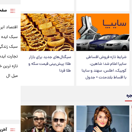
صفحه
اقتصاد ایر
سبک ایده 
سبک زندگی 
تجارت ایده
شرایط تازه فروش اقساطی
سیگنال‌های جدید برای بازار
سایپا اعلام شد؛ شاهین،
طلا؛ پیش‌بینی قیمت سکه و
تازه ترین خ
کوییک، اطلس، سهند و ساینا
طلا فردا
مبل ال
با اقساط بلندمدت + جدول
جره
آخری