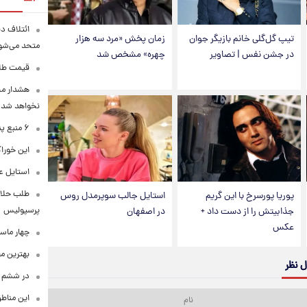
ائتلاف د
تیپ گل‌گلی خانم بازیگر جوان
زمان پخش «مرد سه هزار
متحد می‌شو
در جشن نفس | تصاویر
چهره» مشخص شد
قیمت طلا امرو
هشدار محس
نخواهد شد
۶ منبع پنهان ویتامین C
این خوراک
استایل ع
طلب حلالی
پوریا پورسرخ با این گریم
استایل جالب سوپرمدل روس
پرسپولیس
جذابیتش را از دست داد +
در اصفهان
عکس
چهار ماس
بهترین م
ل نظر
در ششم ا
این مناطق