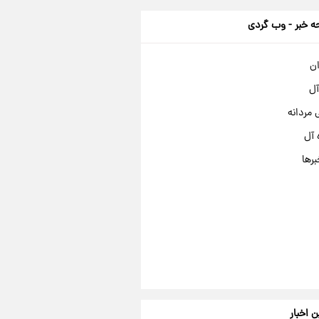
 خبر - وب گردی
ان
آل
مردانه
 آل
برها
ن اخبار