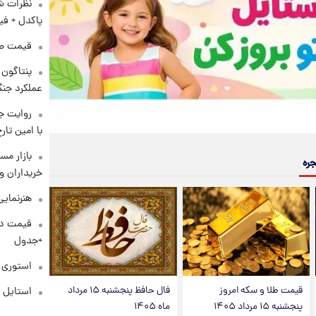
نظرات شن
پاکدل + فی
قیمت طلا و 
عملکرد جنگ
روایت ج
با امین تار
بازار مس
جره
خریداران و
هنرنمایی
+جدول
استوری م
قیمت طلا و سکه امروز
فال حافظ پنجشنبه ۱۵ مرداد
استایل 
پنجشنبه ۱۵ مرداد ۱۴۰۵
ماه ۱۴۰۵