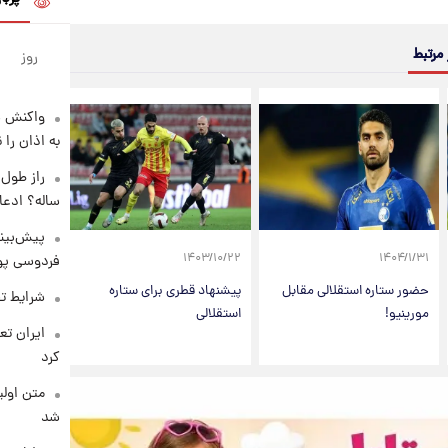
 مرتبط
روز
واکنش س
به اذان را 
ساله؟ ادعا
پیش‌بینی
۱۴۰۳/۱۰/۲۲
۱۴۰۴/۱/۳۱
فردوسی پور
حضور ستاره استقلالی مقابل
پیشنهاد قطری برای ستاره
شرایط تف
مورینیو!
استقلالی
کرد
متن اولی
شد