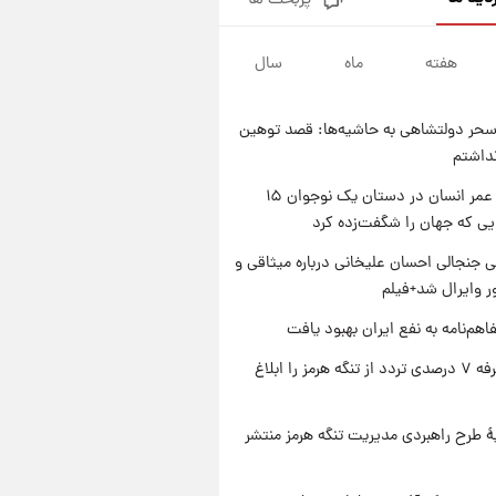
پربحث ها
فال قهوه روزانه پنجشنبه ۱۵ مرداد
ماه ۱۴۰۵
هفته
ماه
سال
۱ روز پیش
فال روزانه واقعی پنجشنبه ۱۵
مرداد ۱۴۰۵
حر دولتشاهی به حاشیه‌ها: قصد توهین
۱ روز پیش
نداشتم
ارزش سهام عدالت برای امروز
چهارشنبه ۱۴ مرداد + جدول
راز طول عمر انسان در دستان یک نوجوان ۱۵
یی که جهان را شگفت‌زده کرد
۱ روز پیش
آغاز طرح جدید فروش مشارکت در
 جنجالی احسان علیخانی درباره میثاقی و
تولید سایپا؛ نام خودرو، مبلغ پیش
 وایرال شد+فیلم
پرداخت و زمان تحویل | سود
مشارکت چند درصد است؟
اهم‌نامه به نفع ایران بهبود یافت
ایران تعرفه ۷ درصدی تردد از تنگه هرمز را ابلاغ
ۀ طرح راهبردی مدیریت تنگه هرمز منتشر