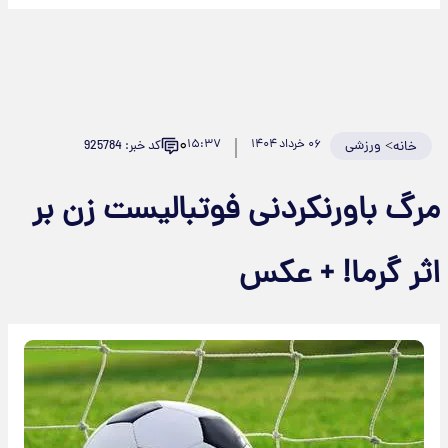
۰
>
ورزشی
۰۶ خرداد ۱۴۰۴
۱۵:۳۷
کد خبر: 925784
خانه
مرگ باورنکردنی فوتبالیست زن بر
اثر گرما! + عکس