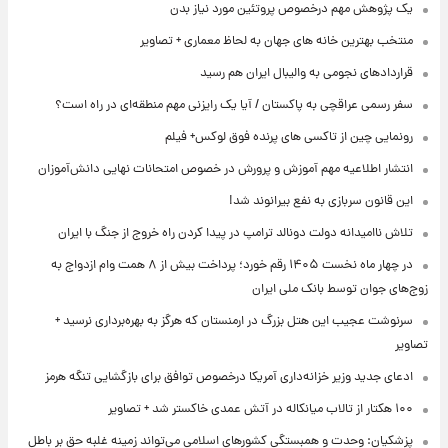
یک پژوهش مهم درخصوص پروتئین مورد نیاز بدن
منتخب بهترین خانه های جهان به لحاظ معماری + تصاویر
قراردادهای نجومی به والیبال ایران هم رسید
سفر رسمی عراقچی به پاکستان / آیا یک رایزنی مهم منطقه‌ای در راه است؟
رونمایی چین از تاکسی های پرنده فوق لوکس+ فیلم
انتشار اطلاعیه مهم آموزش و پرورش در خصوص امتحانات نهایی دانش‌آموزان
این قانون سربازی به نفع بیرانوند شد!
تلاش ناامیدانه‌ دولت دونالد ترامپ در پیدا کردن راه خروج از جنگ با ایران
در چهار ماه نخست ۱۴۰۵ رقم خورد؛ پرداخت بیش از ۸ همت وام ازدواج به
زوج‌های جوان توسط بانک ملی ایران
سرنوشت عجیب این هتل بزرگ در ارمنستان که هرگز به بهره‌برداری نرسید +
تصاویر
ادعای جدید وزیر خزانه‌داری آمریکا درخصوص توافق برای بازگشایی تنگه هرمز
۱۰۰ هکتار از تالاب میانکاله در آتش عمدی خاکستر شد + تصاویر
پزشکیان: وحدت و همبستگی کشورهای اسلامی می‌تواند زمینه غلبه حق بر باطل