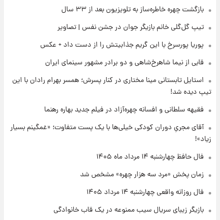
بازگشت چهره خاطره‌ساز به تلویزیون بعد از ۳۳ سال
۱۸ ساعت پیش
تیپ گل‌گلی خانم بازیگر جوان در جشن نفس | تصاویر
علی مطهری: اجرای کامل تفاهم‌نامه اسلام‌آباد،
پیروزی بزرگ‌تری برای ایران است
پوریا پورسرخ با این گریم جذابیتش را از دست داد + عکس
قابی از نیما شاهرخ‌شاهی و دو برادر مشهور سینمای ایران
۱۸ ساعت پیش
واکنش تند تاکر کارلسون به حمله آمریکا به
استایل تابستانی مینا مختاری در کنار پسرش؛ همسر بهرام رادان با این
مدرسه میناب؛ «باید سیلی محکمی به صورت
تیپ دیده شد!
ترامپ زد»
فقیهه سلطانی و افسانه چهره‌آزاد در فیلم جدید بهاره رهنما
۱۹ ساعت پیش
قیمت طلا و سکه امروز چهارشنبه ۱۴ مرداد
آقای مجریِ دوران کودکی خیلی‌ها با یک پست متفاوت؛ «غمگینم بسیار
۱۴۰۵/کاهش قیمت طلا و سکه
زیاد»!
فال حافظ چهارشنبه ۱۴ مرداد ماه ۱۴۰۵
زمان پخش «مرد سه هزار چهره» مشخص شد
فال روزانه واقعی چهارشنبه ۱۴ مرداد ۱۴۰۵
بازیگر زیبای سریال سیب ممنوعه در یک قاب خانوادگی