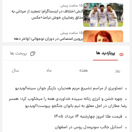
۱۵ ساعت پیش
آتش اختلاف در اینستاگرام؛ تمجید از حردانی به
مذاق رضاییان خوش نیامد+عکس
۱۵ ساعت پیش
پروین اعتصامی در دوران نوجوانی؛ اواخر دهه
۱۲۹۰ شمسی
پربازدید ها
پربحث ها
۱۵ ساعت پیش
قدرت‌نمایی نظامی چین؛ بمب‌افکن حامل موشک
روز
هفته
ماه
سال
هسته‌ای در آسمان ظاهر شد
تصاویری از مراسم تشییع مریم همتیان، بازیگر جوان سینما/ویدیو
۱۶ ساعت پیش
رونالدو از گنجینه خودروهای لوکسش رونمایی
چهره خشن و انرژی زنانه سپیده خداوردی همه را میخکوب کرد؛ همسر
کرد
رضا عطاران در اجل معلق به تیم بانوان جنگجو پیوست!/ویدیو
۱۸ ساعت پیش
قیمت طلا امروز چهارشنبه ۱۴ مرداد ۱۴۰۵
قیمت دلار در بازار آزاد امروز چهارشنبه ۱۴ مرداد
استایل جالب سوپرمدل روس در اصفهان
۱۴۰۵/ نرخ‌ها ثابت ماند؟ +جدول