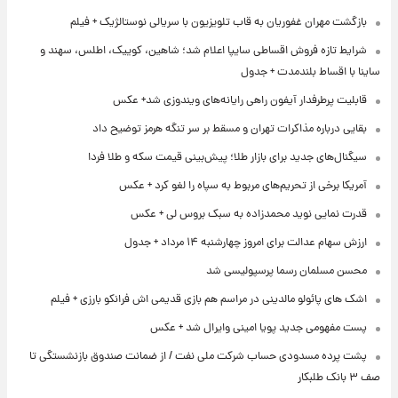
بازگشت مهران غفوریان به قاب تلویزیون با سریالی نوستالژیک + فیلم
شرایط تازه فروش اقساطی سایپا اعلام شد؛ شاهین، کوییک، اطلس، سهند و
ساینا با اقساط بلندمدت + جدول
قابلیت پرطرفدار آیفون راهی رایانه‌های ویندوزی شد+ عکس
بقایی درباره مذاکرات تهران و مسقط بر سر تنگه هرمز توضیح داد
سیگنال‌های جدید برای بازار طلا؛ پیش‌بینی قیمت سکه و طلا فردا
آمریکا برخی از تحریم‌های مربوط به سپاه را لغو کرد + عکس
قدرت نمایی نوید محمدزاده به سبک بروس لی + عکس
ارزش سهام عدالت برای امروز چهارشنبه ۱۴ مرداد + جدول
محسن مسلمان رسما پرسپولیسی شد
اشک های پائولو مالدینی در مراسم هم بازی قدیمی اش فرانکو بارزی + فیلم
پست مفهومی جدید پویا امینی وایرال شد + عکس
پشت پرده‌ مسدودی حساب شرکت ملی نفت / از ضمانت صندوق بازنشستگی تا
صف ۳ بانک طلبکار