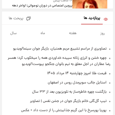
۱۶ ساعت پیش
پروین اعتصامی در دوران نوجوانی؛ اواخر دهه
۱۲۹۰ شمسی
پربازدید ها
پربحث ها
۱۶ ساعت پیش
قدرت‌نمایی نظامی چین؛ بمب‌افکن حامل موشک
روز
هفته
ماه
سال
هسته‌ای در آسمان ظاهر شد
تصاویری از مراسم تشییع مریم همتیان، بازیگر جوان سینما/ویدیو
۱۷ ساعت پیش
رونالدو از گنجینه خودروهای لوکسش رونمایی
چهره خشن و انرژی زنانه سپیده خداوردی همه را میخکوب کرد؛ همسر
کرد
رضا عطاران در اجل معلق به تیم بانوان جنگجو پیوست!/ویدیو
۱۸ ساعت پیش
قیمت طلا امروز چهارشنبه ۱۴ مرداد ۱۴۰۵
قیمت دلار در بازار آزاد امروز چهارشنبه ۱۴ مرداد
استایل جالب سوپرمدل روس در اصفهان
۱۴۰۵/ نرخ‌ها ثابت ماند؟ +جدول
بازگشت چهره خاطره‌ساز به تلویزیون بعد از ۳۳ سال
۱۸ ساعت پیش
تیپ گل‌گلی خانم بازیگر جوان در جشن نفس | تصاویر
علی مطهری: اجرای کامل تفاهم‌نامه اسلام‌آباد،
پیروزی بزرگ‌تری برای ایران است
پوریا پورسرخ با این گریم جذابیتش را از دست داد + عکس