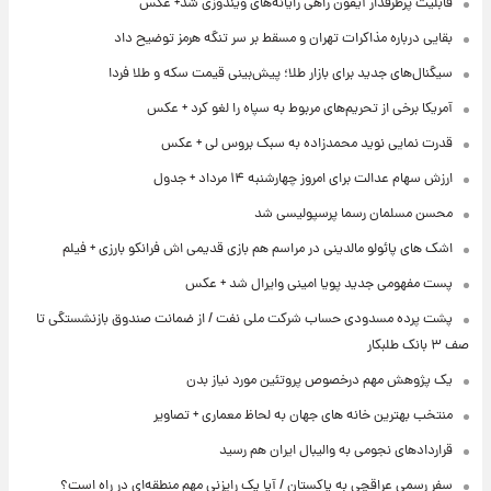
قابلیت پرطرفدار آیفون راهی رایانه‌های ویندوزی شد+ عکس
بقایی درباره مذاکرات تهران و مسقط بر سر تنگه هرمز توضیح داد
سیگنال‌های جدید برای بازار طلا؛ پیش‌بینی قیمت سکه و طلا فردا
آمریکا برخی از تحریم‌های مربوط به سپاه را لغو کرد + عکس
قدرت نمایی نوید محمدزاده به سبک بروس لی + عکس
ارزش سهام عدالت برای امروز چهارشنبه ۱۴ مرداد + جدول
محسن مسلمان رسما پرسپولیسی شد
اشک های پائولو مالدینی در مراسم هم بازی قدیمی اش فرانکو بارزی + فیلم
پست مفهومی جدید پویا امینی وایرال شد + عکس
پشت پرده‌ مسدودی حساب شرکت ملی نفت / از ضمانت صندوق بازنشستگی تا
صف ۳ بانک طلبکار
یک پژوهش مهم درخصوص پروتئین مورد نیاز بدن
منتخب بهترین خانه های جهان به لحاظ معماری + تصاویر
قراردادهای نجومی به والیبال ایران هم رسید
سفر رسمی عراقچی به پاکستان / آیا یک رایزنی مهم منطقه‌ای در راه است؟