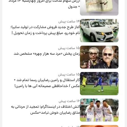
ارزش سهام عدالت برای امروز چهارشنبه ۱۴ مرداد
+ جدول
۱۴ ساعت پیش
آغاز طرح جدید فروش مشارکت در تولید سایپا؛
نام خودرو، مبلغ پیش پرداخت و زمان تحویل |
سود مشارکت چند درصد است؟
۱۵ ساعت پیش
زمان پخش «مرد سه هزار چهره» مشخص شد
۱۵ ساعت پیش
کار استقلال و رامین رضاییان رسما تمام شد +
عکس / خداحافظی صمیمانه آبی ها با رامین!
۱۶ ساعت پیش
آتش اختلاف در اینستاگرام؛ تمجید از حردانی به
مذاق رضاییان خوش نیامد+عکس