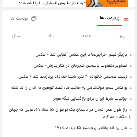
شرایط تازه فروش اقساطی سایپا اعلام شد؛
شاهین، کوییک، اطلس، سهند و ساینا با اقساط
بلندمدت + جدول
پربازدید ها
پربحث ها
۱ روز پیش
سیگنال‌های جدید برای بازار طلا؛ پیش‌بینی
روز
هفته
ماه
سال
قیمت سکه و طلا فردا
بازیگر فیلم اخراجی‌ها با این عکس آفتابی شد + عکس
۱۹ ساعت پیش
فال حافظ پنجشنبه ۱۵ مرداد ماه ۱۴۰۵
تصاویر متفاوت یاسمین شجریان در کنار پدرش+ عکس
ژست صمیمی خانواده ۴ نفره شیلا خداداد پربازدید شد + عکس
۲۰ ساعت پیش
واکنش سحر دولتشاهی به حاشیه‌ها: قصد توهین به اذان را نداشتم
فال قهوه روزانه پنجشنبه ۱۵ مرداد ماه ۱۴۰۵
جزئیات شرط ایران برای بازگشایی تنگه هرمز
راز طول عمر انسان در دستان یک نوجوان ۱۵ ساله؟ ادعایی که جهان
۲۱ ساعت پیش
را شگفت‌زده کرد
فال روزانه واقعی پنجشنبه ۱۵ مرداد ۱۴۰۵
فال روزانه واقعی پنجشنبه ۱۵ مرداد ۱۴۰۵