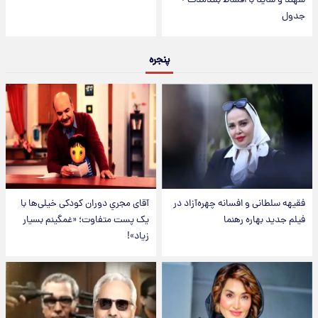
سهند و ساینا با اقساط بلندمدت +
جدول
پنجره
فقیهه سلطانی و افسانه چهره‌آزاد در
آقای مجریِ دوران کودکی خیلی‌ها با
فیلم جدید بهاره رهنما
یک پست متفاوت؛ «غمگینم بسیار
زیاد»!