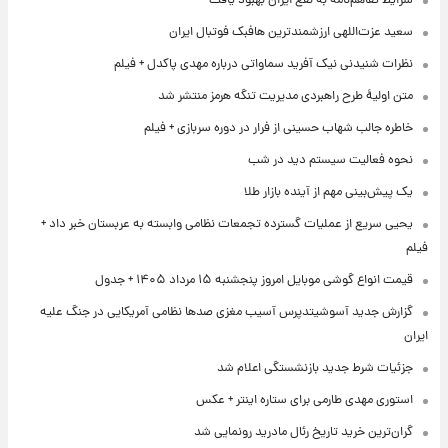
شرایط تفاهم‌نامه به نفع ایران بهبود یافت
سعید عزت‌اللهی ارزشمندترین هافبک فوتبال ایران
نظرات شنیدنی نیک آفرید سماواتی درباره مهدی پاکدل + فیلم
متن اولیۀ طرح راهبردی مدیریت تنگه هرمز منتشر شد
خاطره جالب شهاب حسینی از فرار در دوره سربازی + فیلم
نحوه فعالیت سیستم دید در شب
یک پیش‌بینی مهم از آینده بازار طلا
یحیی سریع از عملیات گسترده تجمعات نظامی وابسته به عربستان خبر داد +
فیلم
قیمت انواع گوشی موبایل امروز پنجشنبه ۱۵ مرداد ۱۴۰۵ + جدول
گزارش جدید آسوشیتدپرس آسیب مغزی صدها نظامی آمریکایی در جنگ علیه
ایران
جزئیات شرط جدید بازنشستگی اعلام شد
استوری مهدی طارمی برای ستاره اینتر + عکس
گران‌ترین خرید تاریخ رئال مادرید رونمایی شد