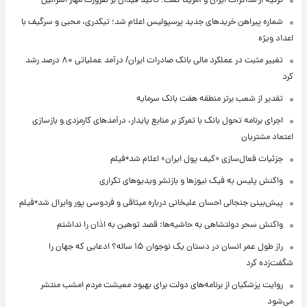
ترکیه از مذاکرات ایران و آمریکا گفت؛ تأکید فیدان بر ضرورت مهار اسرائیل
شماره پیراهن خریدهای جدید پرسپولیس اعلام شد؛ تیکدری، محبی و سرگیف با
اعداد ویژه
تغییر مثبت در عملکرد مالی بانک صادرات ایران/ درآمد عملیاتی ۸۰ درصد رشد
کرد
تقدیر از شعب برتر منطقه هفت بانک سرمایه
اجرای برنامه تحول بانک با تمرکز بر منابع پایدار، درآمدهای کارمزدی و بازسازی
اعتماد مشتریان
جزئیات فعال‌سازی «کیف پول ایران» اعلام شد+فیلم
واکنش پلیس به فیک نیوزها و بازنشر ویدیوهای تکراری
پیش‌بینی جنجالی احسان علیخانی درباره میثاقی و فردوسی پور وایرال شد+فیلم
واکنش سحر دولتشاهی به حاشیه‌ها: قصد توهین به اذان را نداشتم
راز طول عمر انسان در دستان یک نوجوان ۱۵ ساله؟ ادعایی که جهان را
شگفت‌زده کرد
روایت پزشکیان از برنامه‌های دولت برای بهبود معیشت مردم امشب منتشر
می‌شود