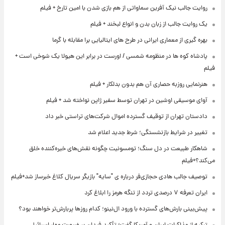
روایت جالب نیک آفرین سماواتی از هم بازی شدن با امین تارخ + فیلم
یک روایت جالب از زبان بدن و انواع لبخند + فیلم
بهره گیری از معماری ایرانی در طرح های ایتالیایی برا مقابله با گرما
پادشاه کوه ها در منظومه شمسی / اورست در برابر این هیولا یک شوخی است +
فیلم
هنرنمایی روزبه حصاری آن هم بدون بدلکار + فیلم
آوای موسیقی اوشین در تهران توسط سفیر ژاپن نواخته شد + فیلم
دادستان تهران از توقیف گسترده اموال شرکت‌های تراستی خبر داد
تغییر در شرایط بازنشستگی؛ شرط جدید اعلام شد
شاهکار طبیعت در دل سنگ؛ تومسونیت چگونه نقش‌های خیره‌کننده خلق
می‌کند؟+فیلم
توصیف جالب هادی حجازی‌فر درباره ی "سایه" بازیگر سریال کلاغ خبرساز شد+فیلم
ایران تعرفه ۷ درصدی تردد از تنگه هرمز را ابلاغ کرد
پیش‌بینی بارش‌های گسترده با ورود ال‌نینو؛ کدام روزها پربارش‌تر خواهند بود؟