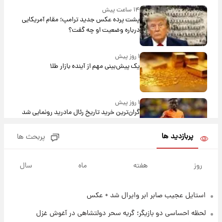
۱۴ ساعت پیش
پشت پرده عکس جدید ترامپ؛ مقام آمریکایی
درباره وضعیت او چه گفت؟
۱ روز پیش
یک پیش‌بینی مهم از آینده بازار طلا
۱ روز پیش
گران‌ترین خرید تاریخ رئال مادرید رونمایی شد
پربازدید ها
پربحث ها
۱ روز پیش
پیش‌بینی بارش‌های گسترده با ورود ال‌نینو؛ کدام
روز
هفته
ماه
سال
روزها پربارش‌تر خواهند بود؟
استایل عجیب صابر ابر وایرال شد + عکس
۱ روز پیش
شماره پیراهن خریدهای جدید پرسپولیس اعلام
لحظه احساسی دو بازیگر؛ گریه سحر دولتشاهی در آغوش غزل
شد؛ تیکدری، محبی و سرگیف با اعداد ویژه