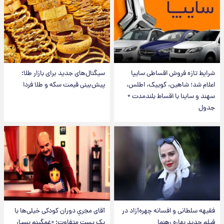
شرایط تازه فروش اقساطی سایپا
سیگنال‌های جدید برای بازار طلا؛
اعلام شد؛ شاهین، کوییک، اطلس،
پیش‌بینی قیمت سکه و طلا فردا
سهند و ساینا با اقساط بلندمدت +
جدول
فقیهه سلطانی و افسانه چهره‌آزاد در
آقای مجریِ دوران کودکی خیلی‌ها با
فیلم جدید بهاره رهنما
یک پست متفاوت؛ «غمگینم بسیار