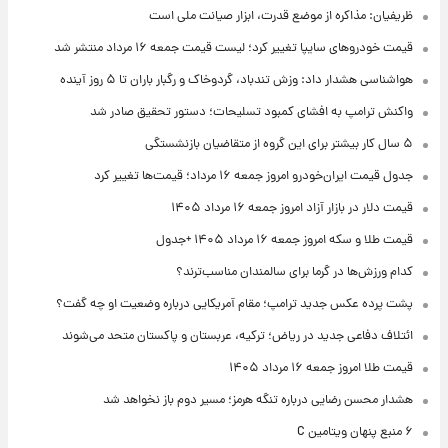
ظریفیان: مذاکره از موضع قدرت، ابزار صیانت ملی است
قیمت خودروهای سایپا تغییر کرد؛ لیست قیمت جمعه ۱۶ مرداد منتشر شد
هواشناسی هشدار داد: وزش تندباد، گردوخاک و رگبار باران تا ۵ روز آینده
واکنش ترامپ به افشای کمبود تسلیحات؛ دستور تحقیق صادر شد
۵ سال کار بیشتر برای این گروه از متقاضیان بازنشستگی
جدول قیمت ایران‌خودرو امروز جمعه ۱۶ مرداد؛ قیمت‌ها تغییر کرد
قیمت دلار در بازار آزاد امروز جمعه ۱۶ مرداد ۱۴۰۵
قیمت طلا و سکه امروز جمعه ۱۶ مرداد ۱۴۰۵ +جدول
کدام ورزش‌ها در گرما برای سالمندان مناسب‌ترند؟
پشت پرده عکس جدید ترامپ؛ مقام آمریکایی درباره وضعیت او چه گفت؟
ائتلاف دفاعی جدید در ریاض؛ ترکیه، عربستان و پاکستان متحد می‌شوند
قیمت طلا امروز جمعه ۱۶ مرداد ۱۴۰۵
هشدار محسن رضایی درباره تنگه هرمز؛ مسیر دوم باز نخواهد شد
۶ منبع پنهان ویتامین C