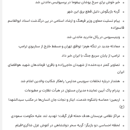
خبر خوش برای سرخ پوشان بیفوما در پرسپولیس ماندنی شد
گربه بازیگوش دلیل قطع برق این شهر
پیام تسلیت معاون وزیر فرهنگ و ارشاد اسلامی در پی درگذشت استاد ابوالقاسم
قاسم‌زاده
وینیسیوس در رئال مادرید ماندنی شد
معادله جدید در تنگه هرمز؛ توافق تهران و مسقط خارج از سناریوی ترامپ
ترامپ از پایان سریع جنگ با ایران خبر داد
تصاویر کمتر دیده‌شده از شهیدان حاجی‌زاده و باقری؛ فرماندهان شهید هوافضای
ایران
هشدار درباره تخلفات سرویس مدارس؛ راهکار شکایت والدین اعلام شد
پدرام پاک آیین نماینده مدیران مسئول در هیأت نظارت بر مطبوعات
اربعین؛ حماسه باشکوه خدمت، ایثار و نجات جان انسان‌ها در مکتب سیدالشهدا
(ع)
مراکز نظامی عربستان هدف حمله قرار گرفت؛ تهدید تند علیه حکومت سعودی
لحظه احساسی دو بازیگر؛ گریه سحر دولتشاهی در آغوش غزل شاکری+فیلم