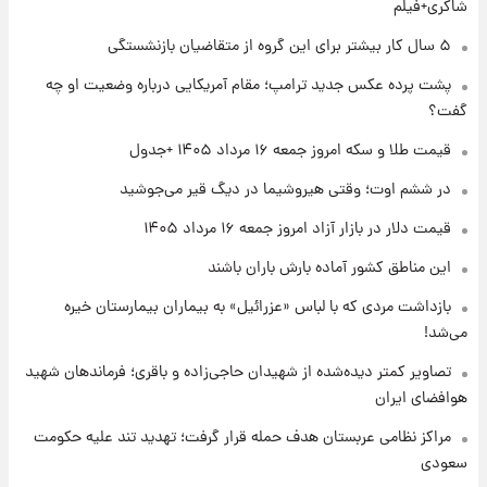
شاکری+فیلم
۱ روز پیش
۵ سال کار بیشتر برای این گروه از متقاضیان بازنشستگی
جزئیات فعال‌سازی «کیف پول ایران» اعلام
پشت پرده عکس جدید ترامپ؛ مقام آمریکایی درباره وضعیت او چه
شد+فیلم
گفت؟
۱ روز پیش
قیمت طلا و سکه امروز جمعه ۱۶ مرداد ۱۴۰۵ +جدول
تغییر تند قیمت محصولات ایران‌خودرو و سایپا
امروز پنجشنبه ۱۵ مرداد ۱۴۰۵ +جدول
در ششم اوت؛ وقتی هیروشیما در دیگ قیر می‌جوشید
قیمت دلار در بازار آزاد امروز جمعه ۱۶ مرداد ۱۴۰۵
۱ روز پیش
این مناطق کشور آماده بارش باران باشند
قیمت طلا و سکه امروز پنجشنبه ۱۵ مرداد ۱۴۰۵
بازداشت مردی که با لباس «عزرائیل» به بیماران بیمارستان خیره
می‌شد!
۱ روز پیش
شارژ جدید کالابرگ برای سه دهک؛ جزئیات اعلام
تصاویر کمتر دیده‌شده از شهیدان حاجی‌زاده و باقری؛ فرماندهان شهید
شد
هوافضای ایران
مراکز نظامی عربستان هدف حمله قرار گرفت؛ تهدید تند علیه حکومت
سعودی