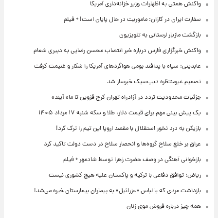
واکنش همتی به اظهارات وزیر خزانه‌داری آمریکا
سفارت ایران در کازان: ماموریت در حال پایان است! + فیلم
بازگشت مازیار لرستانی به تلویزیون
واکنش خبرگزاری فارس درباره خبر انتصاب محسن رضایی به دبیری شعام
عابدینی: سپاه با پدافند بومی هواگردهای آمریکا را شکار و غنیمت گرفت
تصمیم غیرمنتظره دیپ‌سیک خبرساز شد
جزئیات محدودیت تردد در آزادراه تهران کرج قزوین تا ماه آینده
یک پیش ‌بینی مهم برای قیمت دلار، طلا و سکه شنبه ۱۷ مرداد ۱۴۰۵
بازیکن به درد نخور استقلال با مقصد اروپا این تیم را ترک کرد!
عراق بر خلع سلاح گروه‌ها و انحصار سلاح در دست دولت تاکید کرد
بازخوانی آهنگی در وصف حضرت زهرا توسط شادمهر + فیلم
ریاض: توافق دفاعی با ترکیه و پاکستان علیه هیچ کشوری نیست
بازداشت مردی که با لباس «عزرائیل» به بیماران بیمارستان خیره می‌شد!
همه چیز درباره فروش موی زنان