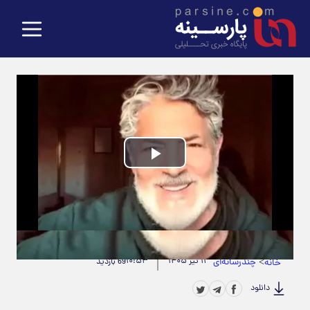
Play
Video
حجم ویدیو: 12.71M
|
مدت زمان ویدیو: 00:02:16
>
چندرسانه‌ای
۱۱ تیر ۱۴۰۵
۱۰:۵۳
خانه
69 بازدید
دانلود