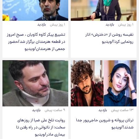
۱ روز پیش
بازدید
۱ روز پیش
بازدید
نفیسه روشن از «دخترش» انار
تشییع پیکر کاوه کاویان ، صبح امروز
رونمایی کرد!/ویدیو
در قطعه هنرمندان برگزار شد/حضور
جمعی از هنرمندان/ویدیو
۱۳ ساعت پیش
بازدید
۹ ساعت پیش
بازدید
ترلان پروانه و شروین حاجی‌پور جدا
روایت تلخ علی ضیا از روزهای
شدند!/ویدیو
سخت: از ناتوانی در راه رفتن تا
بیماری مادر/ویدیو