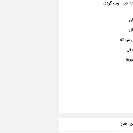
 خبر - وب گردی
ان
آل
مردانه
 آل
برها
ن اخبار