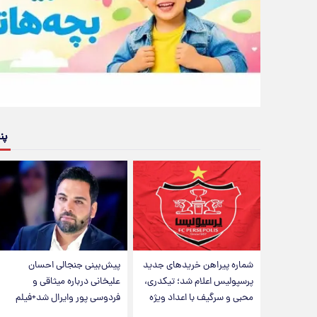
پن
شماره پیراهن خریدهای جدید
پیش‌بینی جنجالی احسان
پرسپولیس اعلام شد؛ تیکدری،
علیخانی درباره میثاقی و
محبی و سرگیف با اعداد ویژه
فردوسی پور وایرال شد+فیلم