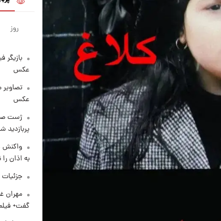
روز
بازیگر ف
عکس
تصاویر 
عکس
پربازدید 
واکنش س
به اذان را 
جزئیات ش
مهران غف
گفت+ فیلم