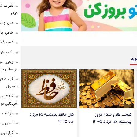
نظرات شن
فیلم
متن اولی
خاطره جال
نحوه فعا
یک پیش‌بی
جره
یحیی سری
عربستان خبر 
+ جدول
گزارش ج
آمریکایی در 
جزئیات ش
قیمت طلا و سکه امروز
فال حافظ پنجشنبه ۱۵ مرداد
پنجشنبه ۱۵ مرداد ۱۴۰۵
ماه ۱۴۰۵
استوری م
گران‌ترین