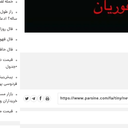
حمله لفظ
ساله؟ ادعا
فال روزانه و
فال قهوه روزان
فال حافظ پنجشنب
+جدول
پیش‌بینی
فردوسی پور
بازار مس
خریداران و
قیمت طلا و 