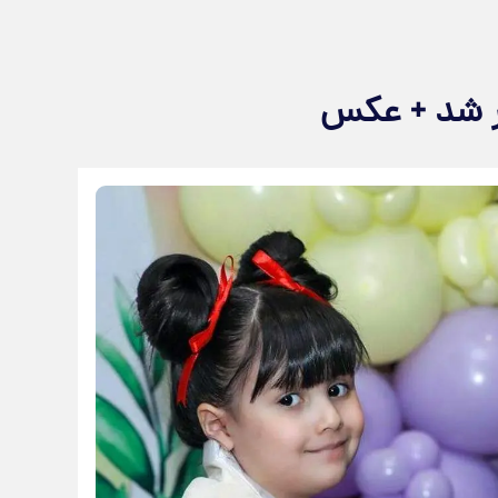
گر شد + عکس