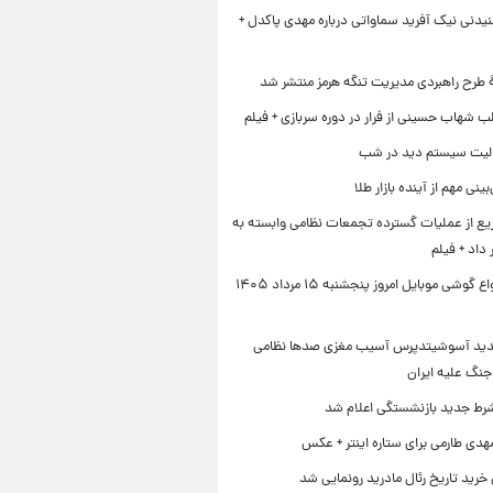
یدنی نیک آفرید سماواتی درباره مهدی پاکدل +
ۀ طرح راهبردی مدیریت تنگه هرمز منتشر شد
ب شهاب حسینی از فرار در دوره سربازی + فیلم
لیت سیستم دید در شب
نی مهم از آینده بازار طلا
ع از عملیات گسترده تجمعات نظامی وابسته به
داد + فیلم
قیمت انواع گوشی موبایل امروز پنجشنبه ۱۵ مرداد ۱۴۰۵
دید آسوشیتدپرس آسیب مغزی صدها نظامی
جنگ علیه ایران
رط جدید بازنشستگی اعلام شد
هدی طارمی برای ستاره اینتر + عکس
 خرید تاریخ رئال مادرید رونمایی شد