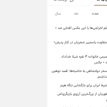
پربحث ها
فال قهوه روزانه پنجشنبه ۱۵ مرداد
ماه ۱۴۰۵
هفته
ماه
سال
۱۹ ساعت پیش
فال روزانه واقعی پنجشنبه ۱۵
مرداد ۱۴۰۵
یلم اخراجی‌ها با این عکس آفتابی شد +
۱ روز پیش
ارزش سهام عدالت برای امروز
چهارشنبه ۱۴ مرداد + جدول
متفاوت یاسمین شجریان در کنار پدرش+
۱ روز پیش
آغاز طرح جدید فروش مشارکت در
ژست صمیمی خانواده ۴ نفره شیلا خداداد
تولید سایپا؛ نام خودرو، مبلغ پیش
شد + عکس
پرداخت و زمان تحویل | سود
مشارکت چند درصد است؟
حر دولتشاهی به حاشیه‌ها: قصد توهین
نداشتم
رط ایران برای بازگشایی تنگه هرمز
وریان از بزرگ‌ترین آرزوی بازیگری‌اش