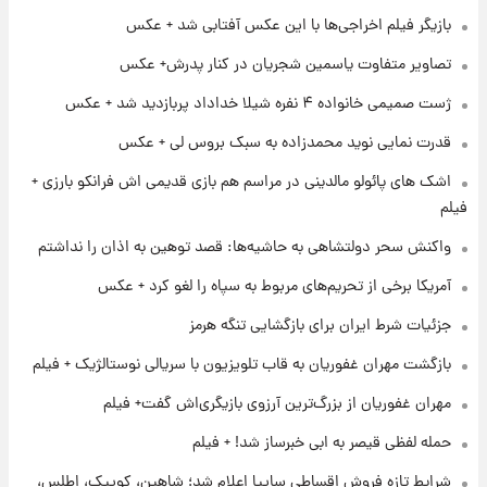
بازیگر فیلم اخراجی‌ها با این عکس آفتابی شد + عکس
۱۶ ساعت پیش
فال روزانه واقعی پنجشنبه ۱۵ مرداد ۱۴۰۵
تصاویر متفاوت یاسمین شجریان در کنار پدرش+ عکس
ژست صمیمی خانواده ۴ نفره شیلا خداداد پربازدید شد + عکس
۲۳ ساعت پیش
قدرت نمایی نوید محمدزاده به سبک بروس لی + عکس
ارزش سهام عدالت برای امروز چهارشنبه ۱۴ مرداد
+ جدول
اشک های پائولو مالدینی در مراسم هم بازی قدیمی اش فرانکو بارزی +
فیلم
۱ روز پیش
واکنش سحر دولتشاهی به حاشیه‌ها: قصد توهین به اذان را نداشتم
آغاز طرح جدید فروش مشارکت در تولید سایپا؛
نام خودرو، مبلغ پیش پرداخت و زمان تحویل |
آمریکا برخی از تحریم‌های مربوط به سپاه را لغو کرد + عکس
سود مشارکت چند درصد است؟
جزئیات شرط ایران برای بازگشایی تنگه هرمز
۱ روز پیش
زمان پخش «مرد سه هزار چهره» مشخص شد
بازگشت مهران غفوریان به قاب تلویزیون با سریالی نوستالژیک + فیلم
مهران غفوریان از بزرگ‌ترین آرزوی بازیگری‌اش گفت+ فیلم
۱ روز پیش
حمله لفظی قیصر به ابی خبرساز شد! + فیلم
کار استقلال و رامین رضاییان رسما تمام شد +
عکس / خداحافظی صمیمانه آبی ها با رامین!
شرایط تازه فروش اقساطی سایپا اعلام شد؛ شاهین، کوییک، اطلس،