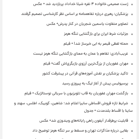
ژست صمیمی خانواده ۴ نفره شیلا خداداد پربازدید شد + عکس
پزشکیان: رهبری درباره تفاهمنامه بر اساس نظر کارشناسی تصمیم گرفتند
تصاویر متفاوت یاسمین شجریان در کنار پدرش+ عکس
جزئیات شرط ایران برای بازگشایی تنگه هرمز
حمله لفظی قیصر به ابی خبرساز شد! + فیلم
غریب‌آبادی: تفاهم با عمان به معنای بازگشایی تنگه هرمز نیست
مهران غفوریان از بزرگ‌ترین آرزوی بازیگری‌اش گفت+ فیلم
تاکید پزشکیان بر نقش آموزه‌های قرآنی در پیشرفت کشور
پرسپولیس پیش از آغاز لیگ به پیروزی رسید
بازگشت مهران غفوریان به قاب تلویزیون با سریالی نوستالژیک + فیلم
شرایط تازه فروش اقساطی سایپا اعلام شد؛ شاهین، کوییک، اطلس، سهند و
ساینا با اقساط بلندمدت + جدول
قابلیت پرطرفدار آیفون راهی رایانه‌های ویندوزی شد+ عکس
بقایی درباره مذاکرات تهران و مسقط بر سر تنگه هرمز توضیح داد