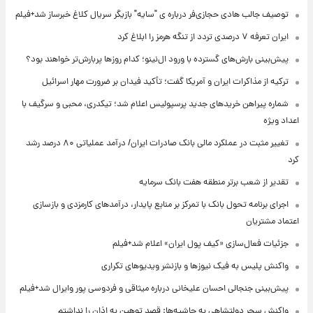
توصیف جالب هادی حجازی‌فر درباره ی "سایه" بازیگر سریال کلاغ خبرساز شد+فیلم
ایران تعرفه ۷ درصدی تردد از تنگه هرمز را ابلاغ کرد
پیش‌بینی بارش‌های گسترده با ورود ال‌نینو؛ کدام روزها پربارش‌تر خواهند بود؟
ترکیه از مذاکرات ایران و آمریکا گفت؛ تأکید فیدان بر ضرورت مهار اسرائیل
شماره پیراهن خریدهای جدید پرسپولیس اعلام شد؛ تیکدری، محبی و سرگیف با
اعداد ویژه
تغییر مثبت در عملکرد مالی بانک صادرات ایران/ درآمد عملیاتی ۸۰ درصد رشد
کرد
تقدیر از شعب برتر منطقه هفت بانک سرمایه
اجرای برنامه تحول بانک با تمرکز بر منابع پایدار، درآمدهای کارمزدی و بازسازی
اعتماد مشتریان
جزئیات فعال‌سازی «کیف پول ایران» اعلام شد+فیلم
واکنش پلیس به فیک نیوزها و بازنشر ویدیوهای تکراری
پیش‌بینی جنجالی احسان علیخانی درباره میثاقی و فردوسی پور وایرال شد+فیلم
واکنش سحر دولتشاهی به حاشیه‌ها: قصد توهین به اذان را نداشتم