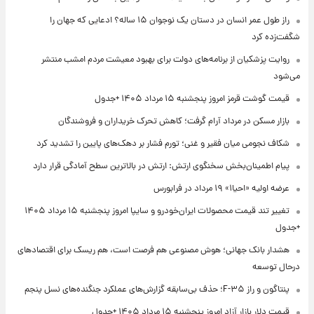
راز طول عمر انسان در دستان یک نوجوان ۱۵ ساله؟ ادعایی که جهان را
شگفت‌زده کرد
روایت پزشکیان از برنامه‌های دولت برای بهبود معیشت مردم امشب منتشر
می‌شود
قیمت گوشت قرمز امروز پنجشنبه ۱۵ مرداد ۱۴۰۵ +جدول
بازار مسکن در مرداد آرام گرفت؛ کاهش تحرک خریداران و فروشندگان
شکاف نجومی میان فقیر و غنی؛ تورم فشار بر دهک‌های پایین را تشدید کرد
پیام اطمینان‌بخش سخنگوی ارتش: ارتش در بالاترین سطح آمادگی قرار دارد
عرضه اولیه «احیا۱» ۱۹ مرداد در فرابورس
تغییر تند قیمت محصولات ایران‌خودرو و سایپا امروز پنجشنبه ۱۵ مرداد ۱۴۰۵
+جدول
هشدار بانک جهانی؛ هوش مصنوعی هم فرصت است، هم ریسک برای اقتصادهای
درحال توسعه
پنتاگون و راز F-۳۵؛ حذف بی‌سابقه گزارش‌های عملکرد جنگنده‌های نسل پنجم
قیمت دلار بازار آزاد امروز پنجشنبه ۱۵ مرداد ۱۴۰۵ +جدول