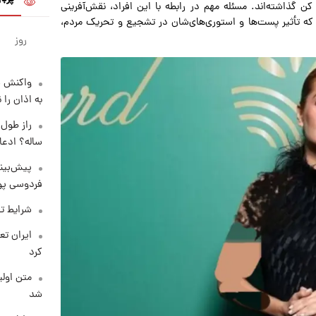
ن گذاشته‌اند. مسئله مهم در رابطه با این افراد، نقش‌آفرینی
ه تأثیر پست‌ها و استوری‌های‌شان در تشجیع و تحریک مردم،
روز
واکنش س
به اذان را 
ساله؟ ادعا
پیش‌بینی
فردوسی پور
شرایط تف
کرد
متن اولی
شد