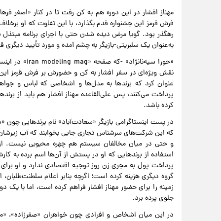
مهناز افشار در این دوره هم به کن رفت تا در کنار «اصغر فرها
فرش قرمز این جشنواره قدم بگذارد، با این تفاوت که او برخلا
رهگذر بود. گویا مرض دیده شدن حتی با اجرای برنامه مبتذل
به‌عنوان یک سلبریتی-بازیگر به چشم آمده و مورد تأیید دیگری قرا
«حورا سیه‌نانژا
نقش ویژه‌ای در سفر افشار به کن و حضورش بر فرش قرمز ای
عنوان کرد که برندها به مدل‌ها و اشخاصی که لباس و جواهر
پرداخت می‌کنند، پس علی‌القاعده مهناز افشار هم باید از برنده
کرده باشد.
در پست اینستاگرامی بازیگر «سعادت‌آباد» نام برندهایی چون «د
که این شرکت‌های سرشناس تجاری جایی بخوابند که آب زیرشان 
و حتی در میان مخالفان سیستم هم چهره محبوبی نیست. از ط
استفاده از برندهایی که او در پستش از آن‌ها اسم برده به کارشا
پرداخت پول به مجری زن روز توجیه اقتصادی ندارد و او برا
گروه دیگری هزینه کرده است؛ اگرچه بنابر اعلام سلطنت‌طلبان، ا
زمینه را برای حضور مهناز افشار فراهم کرده است، اما با یک د
جلوی پرده برد.
در این میان اشخاص و افرادی چون خواهران «صفرزاده»، «مینا کا