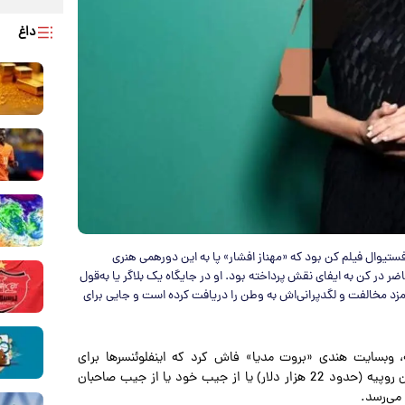
داغ
یوال فیلم کن بود که «مهناز افشار» پا به این دورهمی هنری
ضر در کن به ایفای نقش پرداخته بود. او در جایگاه یک بلاگر یا به‌قول
زد مخالفت و لگدپرانی‌اش به وطن را دریافت کرده است و جایی برای
وبسایت هندی «بروت مدیا» فاش کرد که اینفلوئنسرها برای
دریافت مجوز قدم زدن بر فرش قرمز کن، باید حداقل 2 میلیون روپیه (حدود 22 هزار دلار) یا از جیب خود یا از جیب صاحبان