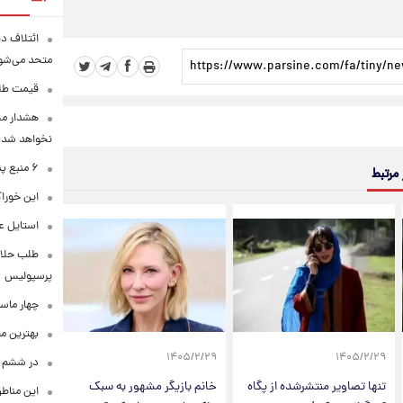
ائتلاف د
متحد می‌شو
قیمت طلا امرو
هشدار محس
نخواهد شد
۶ منبع پنهان ویتامین C
 مرتبط
این خوراک
استایل ع
طلب حلالی
پرسپولیس
چهار ماس
بهترین م
۱۴۰۵/۲/۲۹
۱۴۰۵/۲/۲۹
در ششم ا
تنها تصاویر منتشرشده از پگاه
خانم بازیگر مشهور به سبک
این مناطق