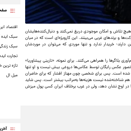
صفحه
اقتصاد ایر
هیچ تلاش و امکان موجودی دریغ نمی‌کنند و دنبال‌کننده‌هایشان
سبک ایده 
کت‌ها و برندهای غربی می‌بینند. این کارویژه‌ای است که در میان
دارند- خریدار ندارد و تنها موردی که می‌توان در موردشان
سبک زندگی 
تجارت ایده
آوری بلاگرها را همراهی می‌کنند. برای نمونه، «تارینی پیشاوریا»
تازه ترین خ
یا همان Digital Creator اعلام کرد که تصور عکس رایگان توسط عکاس‌ها دروغی بیش نیست و او تنها
عکس مجبور به پرداخت 44500 روپیه یا 400 یورو شده است. پس برای شخصی چون مهناز افشار که برای حاضران
مبل ال
ی هم شناخته‌شده نیست هزینه‌ها به‌مراتب بیشتر است. پس شاید
ا در اوج نشان دهد، ولی در غرب برخلاف ایران کسی پول میزش
آخری