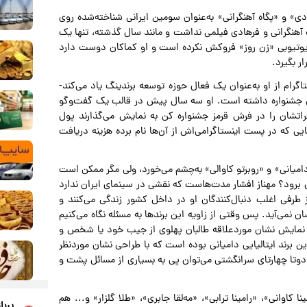
دی» و «پگاه آهنگرانی» به‌عنوان سومین ایرانی شناخته‌شده روی
ف آهنگرانی و فرهادی فیلمی نداشت و مانند سال گذشته، تنها یک
 یوتیوبی «زن روز» فروکش نکرده است و او کماکان دوست دارد
ر بگیرد.
د» -که صفحه «iran modeling mag» در اینستاگرام از او به‌عنوان یک فعال حوزه توسعه برندینگ یاد می‌کند-
ن جشنواره داشته است. او سه سال پیش در قالب یک گفت‌وگو
اتشان را در فرش قرمز جشنواره کن به نمایش می‌گذارند پول
ایی که در پست اینستاگرامی‌اش از آن‌ها نام برده هزینه دریافت
امیانی» و «روبرتو کاوالی» به‌چشم می‌خورد، ولی مگر ممکن است
برود؟ مهناز افشار مدت‌هاست که نقشی در سینمای ایران ندارد
رفی اغلب دنبال‌کنندگان او در داخل کشور زندگی می‌کنند و
ن نمی‌آید. پس وقتی از زاویه این برندها به مسئله نگاه می‌کنیم
ی نمایش نشان موردعلاقه طالبان پهلوی از جیب خود یا شخص و
ین برند ایتالیایی دامیانی بوده است که با طراحی نشان موردنظر
ودوتا چهارتای سرانگشتی می‌توان پی به بسیاری از مسائل پشت و
وانی»، «رامینا ترابی»، «مه‌لقا جابری»، «طلا گلزار» و... هم
پربا