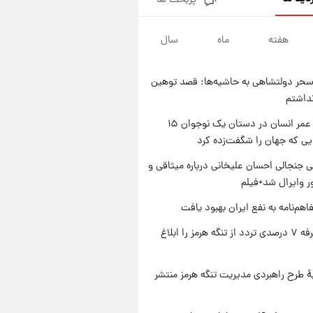
پربحث ها
فال قهوه روزانه پنجشنبه ۱۵ مرداد
ماه ۱۴۰۵
هفته
ماه
سال
۱ روز پیش
فال روزانه واقعی پنجشنبه ۱۵
مرداد ۱۴۰۵
حر دولتشاهی به حاشیه‌ها: قصد توهین
۱ روز پیش
نداشتم
ارزش سهام عدالت برای امروز
چهارشنبه ۱۴ مرداد + جدول
راز طول عمر انسان در دستان یک نوجوان ۱۵
یی که جهان را شگفت‌زده کرد
۱ روز پیش
آغاز طرح جدید فروش مشارکت در
 جنجالی احسان علیخانی درباره میثاقی و
تولید سایپا؛ نام خودرو، مبلغ پیش
 وایرال شد+فیلم
پرداخت و زمان تحویل | سود
مشارکت چند درصد است؟
اهم‌نامه به نفع ایران بهبود یافت
ایران تعرفه ۷ درصدی تردد از تنگه هرمز را ابلاغ
ۀ طرح راهبردی مدیریت تنگه هرمز منتشر