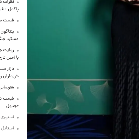
نظرات شن
پاکدل + فی
قیمت طلا و 
عملکرد جنگ
روایت ج
با امین تار
بازار مس
خریداران و
هنرنمایی
+جدول
استوری م
استایل 