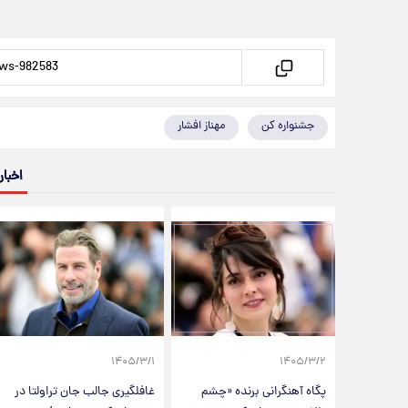
جشنواره کن
مهناز افشار
اخبار
۱۴۰۵/۳/۱
۱۴۰۵/۳/۲
پگاه آهنگرانی برنده «چشم
غافلگیری جالب جان تراولتا در