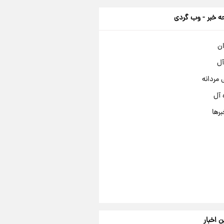
 خبر - وب گردی
ان
آل
مردانه
 آل
برها
ن اخبار