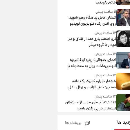
خاتمی/ویدیو
۱۱ ساعت پیش
افشای محل پناهگاه‌ رهبر شهید
روی آنتن زنده تلویزیون/ویدیو
۱۲ ساعت پیش
ثریا اسفندیاری بعد از طلاق و در
دیدار با گروه بیتلز
۱۲ ساعت پیش
ادعای جنجالی درباره اینفانتینو؛
اتهام پرداخت پول به معشوقه با
درآمد یوفا
۱۲ ساعت پیش
هشدار درباره کمبود یک ماده
معدنی؛ خطر آلزایمر و زوال عقل
افزایش می‌یابد؟
۱۲ ساعت پیش
انتقاد تند پیمان طالبی از مسئولان
استقلال در پی رفتن رامین
رضاییان+ عکس
۱۳ ساعت پیش
زدید ها
پربحث ها
قیمت گوشت گوساله و گوسفند
امروز شنبه ۱۷ مرداد ۱۴۰۵ +جدول