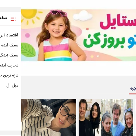
صفحه
اقتصاد ایر
سبک ایده 
سبک زندگی 
تجارت ایده
تازه ترین خ
مبل ال
جره