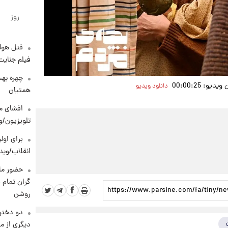
Video
روز
قتل هول
فیلم جنایت
چهره بهت
یو: 00:00:25
دانلود ویدیو
همتیان
افشای مح
تلویزیون/و
برای اولی
انقلاب/وید
حضور ماز
گران تمام ش
روشن
دو دختر 
دیگری از م