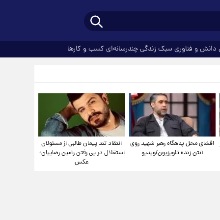
دانش و فناوری
سبک زندگی
چندرسانه‌ای
کسب و کارها
افشای محل پناهگاه‌ رهبر شهید روی
انتقاد تند پیمان طالبی از مسئولان
آنتن زنده تلویزیون/ویدیو
استقلال در پی رفتن رامین رضاییان+
عکس