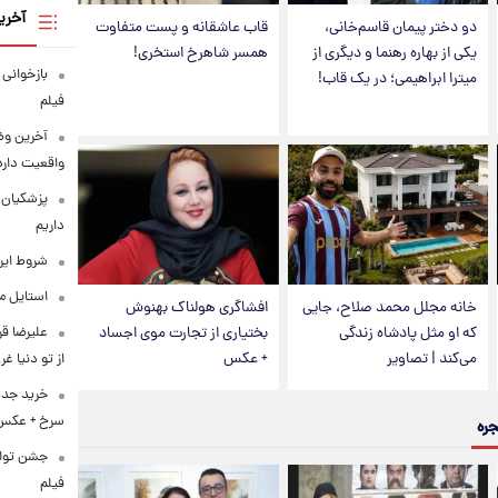
آخری
دو دختر پیمان قاسم‌خانی،
قاب عاشقانه و پست متفاوت
یکی از بهاره رهنما و دیگری از
همسر شاهرخ استخری!
بازخوانی
میترا ابراهیمی؛ در یک قاب!
فیلم
آخرین وض
واقعیت دارد
پزشکیان: 
داریم
شروط ایرا
استایل متفاو
خانه مجلل محمد صلاح، جایی
افشاگری هولناک بهنوش
که او مثل پادشاه زندگی
بختیاری از تجارت موی اجساد
علیرضا قر
می‌کند | تصاویر
+ عکس
از تو دنیا غ
خرید جدی
سرخ + عکس
جره
فیلم