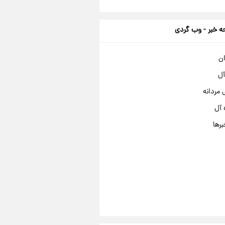
 خبر - وب گردی
ان
آل
مردانه
 آل
برها