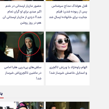
قتل هولناک مداح سرشناس
حضور مازیار لرستانی در ختم
پس از ربوده شدن؛ فیلم
اکبر عبدی برای او گران تمام
جنایت برای خانواده ارسال شد
شد!/ دزدی از مازیار لرستانی آن
هم در روز روشن
الهام پاوه‌نژاد با ورزش لاکچری
سلفی‌های پی‌درپی هلیا امامی
و استایل خاصش خبرساز شد!
در ماشین لاکچری‌اش خبرساز
شد!
پن