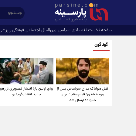
صفحه نخست
اقتصادی
سیاسی
بین‌الملل
اجتماعی
فرهنگی
ورزشی
گوناگون
قتل هولناک مداح سرشناس پس از
برای اولین بار؛ انتشار تصاویری از رهبر
ربوده شدن؛ فیلم جنایت برای
جدید انقلاب/ویدیو
خانواده ارسال شد