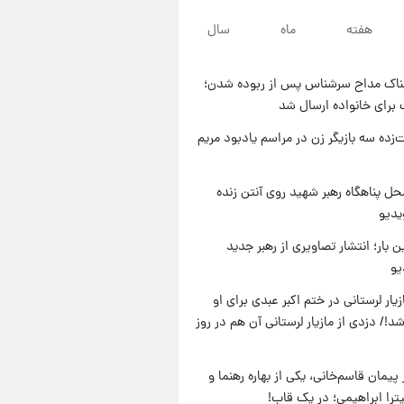
۱۳ ساعت پیش
هفته
ماه
سال
با قدرتمندترین و بادوام ترین
تانک جهان آشنا شوید+ فیلم
ناک مداح سرشناس پس از ربوده شدن؛
۱۴ ساعت پیش
 برای خانواده ارسال شد
قیمت طلا ۱۸عیار امروز شنبه ۱۷
مرداد ۱۴۰۵ +جدول
‌زده سه بازیگر زن در مراسم یادبود مریم
۱۴ ساعت پیش
قیمت محصولات ایران‌خودرو و
ل پناهگاه‌ رهبر شهید روی آنتن زنده
سایپا امروز شنبه ۱۷ مرداد ۱۴۰۵
یدیو
ن بار؛ انتشار تصاویری از رهبر جدید
یو
یار لرستانی در ختم اکبر عبدی برای او
د!/ دزدی از مازیار لرستانی آن هم در روز
پیمان قاسم‌خانی، یکی از بهاره رهنما و
یترا ابراهیمی؛ در یک قاب!