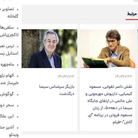
تصاویر ج
 مرتبط
گلخانه
سلفی‌های
لاکچری‌اش 
ترس نعیم
استایل پسر
ماه‌چهره
الهام پا
۱۴۰۴/۷/۱۳
۱۴۰۴/۷/۲۲
خبرساز شد!
نقش ناصر تقوایی، مسعود
بازیگر سرشناس سینما
گوگوش در
کیمیایی، داریوش مهرجویی و
درگذشت
علی حاتمی در ارتقای جایگاه
سحر دول
سینما در دهه۵۰، از زبان
مسعود فروتن در برنامه "ای
این علائ
کاش":+فیلم
آشپز مشه
ویدئو