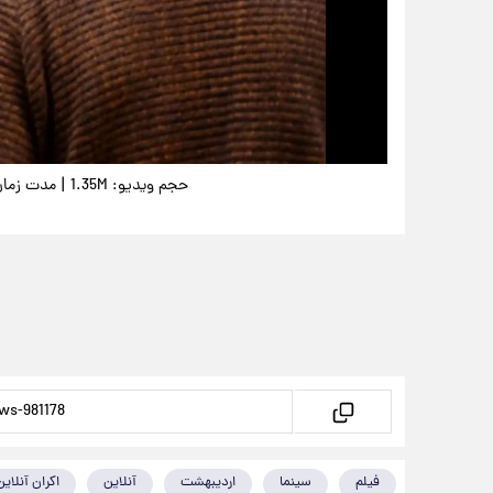
|
حجم ویدیو: 1.35M
مدت زمان وید
فیلم
سینما
اردیبهشت
آنلاین
اکران آنلاین