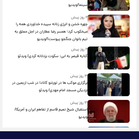
سینما/ویدیو
۲ روز پیش
چهره خشن و انرژی زنانه سپیده خداوردی همه را
میخکوب کرد؛ همسر رضا عطاران در اجل معلق به
تیم بانوان جنگجو پیوست!/ویدیو
۲ روز پیش
کنایه قیصر به ابی: سکوت بزدلانه کردی/ ویدئو
۳ روز پیش
برگزاری موکب ها در تورنتو کانادا در شب اربعین در
نزدیکی مسجد امام مهدی/ ویدئو
۳ روز پیش
استقبال شیخ نعیم قاسم از تفاهم ایران و آمریکا/
ویدیو
۳ روز پیش
پزشکیان: استعفا نخواهم داد