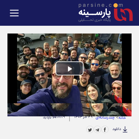
Play
Video
حجم ویدیو: 3.85M
|
مدت زمان ویدیو: 00:00:54
>
چندرسانه‌ای
۲۹ آذر ۱۴۰۴
۱۸:۱۹
خانه
94 بازدید
دانلود