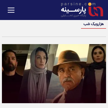
هزارویک شب