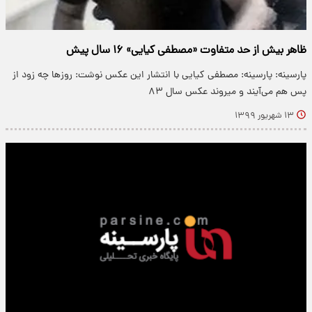
ظاهر بیش از حد متفاوت «مصطفی کیایی» ۱۶ سال پیش
پارسینه: پارسینه: مصطفی کیایی با انتشار این عکس نوشت: روز‌ها چه زود از
پس هم می‌آیند و میروند عکس سال ٨٣
۱۳ شهریور ۱۳۹۹