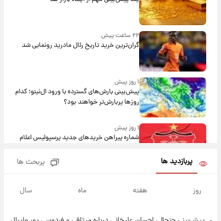
۲۲ ساعت پیش
گران‌ترین خرید تاریخ رئال مادرید رونمایی شد
۱ روز پیش
پیش‌بینی بارش‌های گسترده با ورود ال‌نینو؛ کدام
روزها پربارش‌تر خواهند بود؟
۱ روز پیش
شماره پیراهن خریدهای جدید پرسپولیس اعلام
شد؛ تیکدری، محبی و سرگیف با اعداد ویژه
پربازدید ها
پربحث ها
۱ روز پیش
جزئیات فعال‌سازی «کیف پول ایران» اعلام
روز
هفته
ماه
سال
شد+فیلم
پیش‌بینی جنجالی احسان علیخانی درباره میثاقی و فردوسی پور وایرال
۱ روز پیش