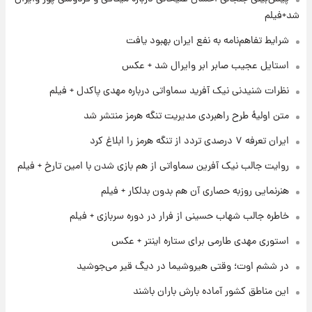
تغییر تند قیمت محصولات ایران‌خودرو و سایپا
شد+فیلم
امروز پنجشنبه ۱۵ مرداد ۱۴۰۵ +جدول
شرایط تفاهم‌نامه به نفع ایران بهبود یافت
۱ روز پیش
استایل عجیب صابر ابر وایرال شد + عکس
قیمت طلا و سکه امروز پنجشنبه ۱۵ مرداد ۱۴۰۵
نظرات شنیدنی نیک آفرید سماواتی درباره مهدی پاکدل + فیلم
متن اولیۀ طرح راهبردی مدیریت تنگه هرمز منتشر شد
۱ روز پیش
ایران تعرفه ۷ درصدی تردد از تنگه هرمز را ابلاغ کرد
شارژ جدید کالابرگ برای سه دهک؛ جزئیات اعلام
شد
روایت جالب نیک آفرین سماواتی از هم بازی شدن با امین تارخ + فیلم
هنرنمایی روزبه حصاری آن هم بدون بدلکار + فیلم
۱ روز پیش
شرایط تازه فروش اقساطی سایپا اعلام شد؛
خاطره جالب شهاب حسینی از فرار در دوره سربازی + فیلم
شاهین، کوییک، اطلس، سهند و ساینا با اقساط
بلندمدت + جدول
استوری مهدی طارمی برای ستاره اینتر + عکس
۱ روز پیش
در ششم اوت؛ وقتی هیروشیما در دیگ قیر می‌جوشید
سیگنال‌های جدید برای بازار طلا؛ پیش‌بینی
قیمت سکه و طلا فردا
این مناطق کشور آماده بارش باران باشند