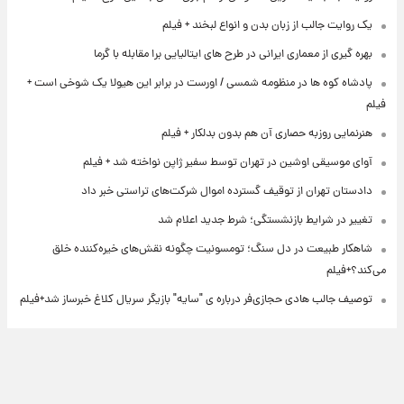
یک روایت جالب از زبان بدن و انواع لبخند + فیلم
بهره گیری از معماری ایرانی در طرح های ایتالیایی برا مقابله با گرما
پادشاه کوه ها در منظومه شمسی / اورست در برابر این هیولا یک شوخی است +
فیلم
هنرنمایی روزبه حصاری آن هم بدون بدلکار + فیلم
آوای موسیقی اوشین در تهران توسط سفیر ژاپن نواخته شد + فیلم
دادستان تهران از توقیف گسترده اموال شرکت‌های تراستی خبر داد
تغییر در شرایط بازنشستگی؛ شرط جدید اعلام شد
شاهکار طبیعت در دل سنگ؛ تومسونیت چگونه نقش‌های خیره‌کننده خلق
می‌کند؟+فیلم
توصیف جالب هادی حجازی‌فر درباره ی "سایه" بازیگر سریال کلاغ خبرساز شد+فیلم