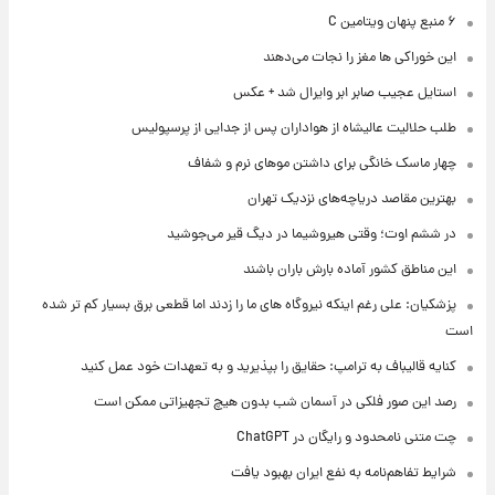
۶ منبع پنهان ویتامین C
این خوراکی ها مغز را نجات می‌دهند
استایل عجیب صابر ابر وایرال شد + عکس
طلب حلالیت عالیشاه از هواداران پس از جدایی از پرسپولیس
چهار ماسک خانگی برای داشتن موهای نرم و شفاف
بهترین مقاصد دریاچه‌های نزدیک تهران
در ششم اوت؛ وقتی هیروشیما در دیگ قیر می‌جوشید
این مناطق کشور آماده بارش باران باشند
پزشکیان: علی رغم اینکه نیروگاه های ما را زدند اما قطعی برق بسیار کم تر شده
است
کنایه قالیباف به ترامپ: حقایق را بپذیرید و به تعهدات خود عمل کنید
رصد این صور فلکی در آسمان شب بدون هیچ تجهیزاتی ممکن است
چت متنی نامحدود و رایگان در ChatGPT
شرایط تفاهم‌نامه به نفع ایران بهبود یافت