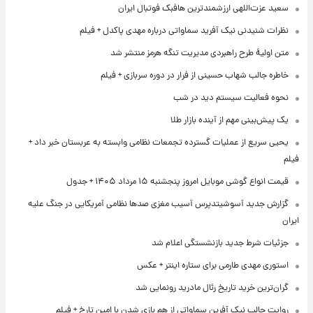
سعید عزت‌اللهی ارزشمندترین هافبک فوتبال ایران
نظرات شنیدنی نیک آفرید سماواتی درباره مهدی پاکدل + فیلم
متن اولیۀ طرح راهبردی مدیریت تنگه هرمز منتشر شد
خاطره جالب شهاب حسینی از فرار در دوره سربازی + فیلم
نحوه فعالیت سیستم دید در شب
یک پیش‌بینی مهم از آینده بازار طلا
یحیی سریع از عملیات گسترده تجمعات نظامی وابسته به عربستان خبر داد +
فیلم
قیمت انواع گوشی موبایل امروز پنجشنبه ۱۵ مرداد ۱۴۰۵ + جدول
گزارش جدید آسوشیتدپرس آسیب مغزی صدها نظامی آمریکایی در جنگ علیه
ایران
جزئیات شرط جدید بازنشستگی اعلام شد
استوری مهدی طارمی برای ستاره اینتر + عکس
گران‌ترین خرید تاریخ رئال مادرید رونمایی شد
روایت جالب نیک آفرین سماواتی از هم بازی شدن با امین تارخ + فیلم