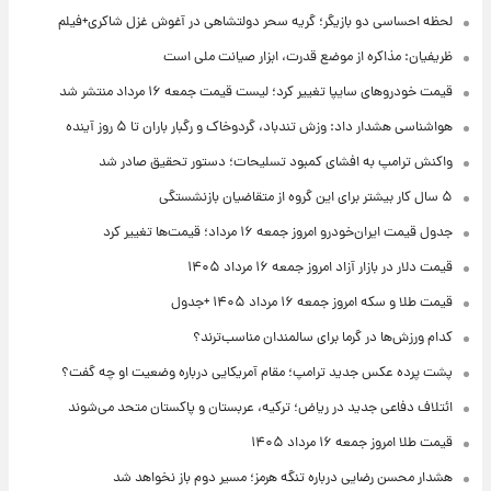
لحظه احساسی دو بازیگر؛ گریه سحر دولتشاهی در آغوش غزل شاکری+فیلم
ظریفیان: مذاکره از موضع قدرت، ابزار صیانت ملی است
قیمت خودروهای سایپا تغییر کرد؛ لیست قیمت جمعه ۱۶ مرداد منتشر شد
هواشناسی هشدار داد: وزش تندباد، گردوخاک و رگبار باران تا ۵ روز آینده
واکنش ترامپ به افشای کمبود تسلیحات؛ دستور تحقیق صادر شد
۵ سال کار بیشتر برای این گروه از متقاضیان بازنشستگی
جدول قیمت ایران‌خودرو امروز جمعه ۱۶ مرداد؛ قیمت‌ها تغییر کرد
قیمت دلار در بازار آزاد امروز جمعه ۱۶ مرداد ۱۴۰۵
قیمت طلا و سکه امروز جمعه ۱۶ مرداد ۱۴۰۵ +جدول
کدام ورزش‌ها در گرما برای سالمندان مناسب‌ترند؟
پشت پرده عکس جدید ترامپ؛ مقام آمریکایی درباره وضعیت او چه گفت؟
ائتلاف دفاعی جدید در ریاض؛ ترکیه، عربستان و پاکستان متحد می‌شوند
قیمت طلا امروز جمعه ۱۶ مرداد ۱۴۰۵
هشدار محسن رضایی درباره تنگه هرمز؛ مسیر دوم باز نخواهد شد