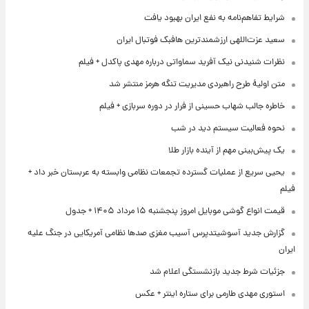
شرایط تفاهم‌نامه به نفع ایران بهبود یافت
سعید عزت‌اللهی ارزشمندترین هافبک فوتبال ایران
نظرات شنیدنی نیک آفرید سماواتی درباره مهدی پاکدل + فیلم
متن اولیۀ طرح راهبردی مدیریت تنگه هرمز منتشر شد
خاطره جالب شهاب حسینی از فرار در دوره سربازی + فیلم
نحوه فعالیت سیستم دید در شب
یک پیش‌بینی مهم از آینده بازار طلا
یحیی سریع از عملیات گسترده تجمعات نظامی وابسته به عربستان خبر داد +
فیلم
قیمت انواع گوشی موبایل امروز پنجشنبه ۱۵ مرداد ۱۴۰۵ + جدول
گزارش جدید آسوشیتدپرس آسیب مغزی صدها نظامی آمریکایی در جنگ علیه
ایران
جزئیات شرط جدید بازنشستگی اعلام شد
استوری مهدی طارمی برای ستاره اینتر + عکس