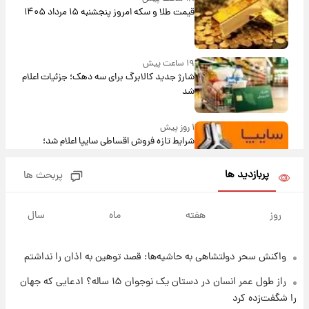
قیمت طلا و سکه امروز پنجشنبه ۱۵ مرداد ۱۴۰۵
۱۹ ساعت پیش
شارژ جدید کالابرگ برای سه دهک؛ جزئیات اعلام
شد
۱ روز پیش
شرایط تازه فروش اقساطی سایپا اعلام شد؛
شاهین، کوییک، اطلس، سهند و ساینا با اقساط
بلندمدت + جدول
پربازدید ها
پربحث ها
۱ روز پیش
سیگنال‌های جدید برای بازار طلا؛ پیش‌بینی
روز
هفته
ماه
سال
قیمت سکه و طلا فردا
واکنش سحر دولتشاهی به حاشیه‌ها: قصد توهین به اذان را نداشتم
۱ روز پیش
فال حافظ پنجشنبه ۱۵ مرداد ماه ۱۴۰۵
راز طول عمر انسان در دستان یک نوجوان ۱۵ ساله؟ ادعایی که جهان
را شگفت‌زده کرد