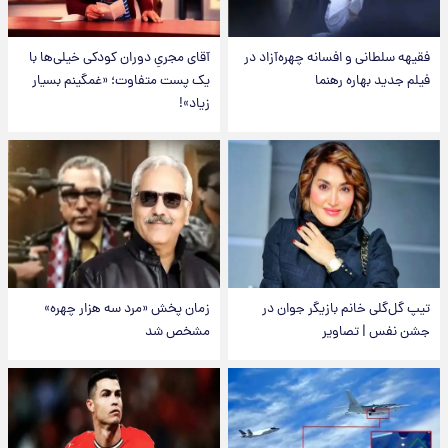
فقیهه سلطانی و افسانه چهره‌آزاد در
آقای مجریِ دوران کودکی خیلی‌ها با
فیلم جدید بهاره رهنما
یک پست متفاوت؛ «غمگینم بسیار
زیاد»!
تیپ گل‌گلی خانم بازیگر جوان در
زمان پخش «مرد سه هزار چهره»
جشن نفس | تصاویر
مشخص شد