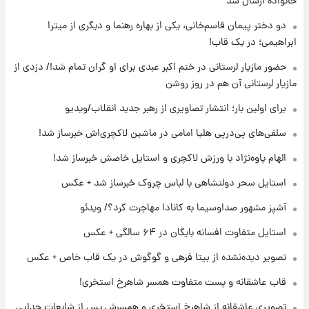
خانواده ارسال شد
جدول
دو دختر پیمان قاسم‌خانی، یکی از بهاره رهنما و دیگری از میترا
ابراهیمی؛ در یک قاب!
۲۰ ساعت پیش
لیونل مسی عزادار شد! + جزئیات
حضور مازیار لرستانی در ختم اکبر عبدی برای او گران تمام شد!/ دزدی از
مازیار لرستانی آن هم در روز روشن
برای اولین بار؛ انتشار تصاویری از رهبر جدید انقلاب/ویدیو
۲۲ ساعت پیش
لحظه برخورد رعد و برق به ساختمان مرکز تجارت
سلفی‌های پی‌درپی هلیا امامی در ماشین لاکچری‌اش خبرساز شد!
جهانی در آمریکا + فیلم
الهام پاوه‌نژاد با ورزش لاکچری و استایل خاصش خبرساز شد!
۲۳ ساعت پیش
استایل سحر دولتشاهی با لباس چروک خبرساز شد + عکس
برای اولین بار؛ انتشار تصاویری از رهبر جدید
انقلاب/ویدیو
آشپز مشهور صداوسیما به کانادا مهاجرت کرد؟/ ویدئو
استایل متفاوت افسانه بایگان در ۶۴ سالگی + عکس
۲۳ ساعت پیش
تصاویر عمامه بستن به شیوه خاتمی/ویدیو
تصویر دیده‌نشده از بیتا فرهی و گوگوش در یک قاب خاص + عکس
قاب عاشقانه و پست متفاوت همسر شاهرخ استخری!
تصویری عاشقانه از شاهرخ استخری و همسرش پس از شایعات جدایی