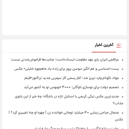
آخرین اخبار
عراقچی:ایران پای عهد مقاومت ایستاده‌است؛ جنایت‌ها فراموش‌شدنی نیست
پست احساسی و غم انگیز سوسن پرور برای زنده یاد ماهچهره خلیلی+ عکس
جواد نکونام وارد تبریز شد؛ آغاز رسمی کار سرمربی جدید تراکتور+فیلم
تصمیم دولت برای نوسازی ناوگان؛ ۴۰۰۰ اتوبوس نو به کشور می‌آید
جدیدترین عکس نیکی کریمی با استایل تازه در باشگاه؛ چه خبر از این بانوی
جذاب؟
جنجال جراحی زیبایی ۴۰ میلیارد تومانی خواننده زن | چهره او چه تغییری کرد؟ |
عکس
روایت رسانه انگلیسی از خطرناک ترین سناریو جنگ علیه ایران