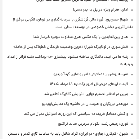
ادای احترام ویژه دی‌پل به پدر مسی!
شهباز حسن‌پور: گروه مالی گردشگری با سرمایه‌گذاری در کرمان، الگویی موفق از
نقش‌آفرینی بخش خصوصی در توسعه استان است
هدی زین‌العابدین با یک عکس هنری متفاوت دوباره خبرساز شد!
آتش‌سوزی در لوناپارک شیراز؛ آخرین وضعیت خزندگان خطرناک پس از حادثه
رتبه ها می آیند، ماندگاری ساخته میشود؛پیشتازی «به پرداخت ملت فراتر از اعداد
و رتبه ها
نفیسه روشن از «دخترش» انار رونمایی کرد!/ویدیو
قیمت ارزهای دیجیتال امروز یکشنبه ۱۸ مرداد ۱۴۰۵
بنزین در انتظار تصمیم نهایی؛ افزایش کالابرگ قطعی شد
دورهمی بازیگران و هنرمندان در حاشیه یک نمایش/ویدیو
واکنش معنادار ظریف به سیاستی که این روزها اسرائیل دنبال می کند
فوری: ربیعی رفت، نکونام سرمربی جدید تراکتور
شیوع «کم‌کاری اجباری» در ایران/ افراد شاغل باید به ساعات کاری کمتر و دستمزد