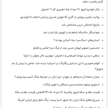
کمتر رضایت دهند
بازار خودرو امروز ۱۸ مرداد چه تغییری کرد؟ +جدول
روایت رامین پرچمی از کاری که مهران مدیری برایش انجام داد/ویدیو
تاریخ احتمالی دربی مشخص شد
خواستگار ۵۰ساله شاهدخت لئونور بازداشت شد
انسان‌های «سگ‌سر» چه کسانی بودند؟
نخستین تصویر لیونل مسی بعد از مرگ پدر+عکس و فیلم
سلفی دیدنی نیوشا ضیغمی و دخترش؛ بهترین حال جهان را دارم!
الهام حمیدی با این استایل رنگارنگ در اسپانیا دیده شد؛ خاص یا بیش از حد
شلوغ؟
بحران معتادان متجاهر در تهران؛ چرا زنان در شرایط جنگ آسیب‌پذیرترند؟
استوری مرموز محمدحسین میثاقی با موی بازکات
قیمت طلا و سکه امروز یکشنبه ۱۸ مرداد ۱۴۰۵/کاهش قیمت طلا و سکه
پس‌لرزه‌های جنگ ایران به شرق آسیا رسید؛ زنگ خطر برای ارتش آمریکا
انسان‌های «سگ‌سر» چه کسانی بودند؟