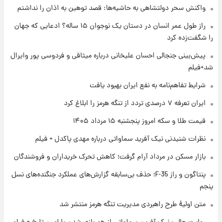
واکنش سحر دولتشاهی به حاشیه‌ها: قصد توهین به اذان را نداشتم
۱ روز پیش
فال حافظ پنجشنبه ۱۵ مرداد ماه ۱۴۰۵
راز طول عمر انسان در دستان یک نوجوان ۱۵ ساله؟ ادعایی که جهان
را شگفت‌زده کرد
۱ روز پیش
پیش‌بینی جنجالی احسان علیخانی درباره میثاقی و فردوسی پور وایرال
فال قهوه روزانه پنجشنبه ۱۵ مرداد ماه ۱۴۰۵
شد+فیلم
شرایط تفاهم‌نامه به نفع ایران بهبود یافت
۱ روز پیش
ایران تعرفه ۷ درصدی تردد از تنگه هرمز را ابلاغ کرد
فال روزانه واقعی پنجشنبه ۱۵ مرداد ۱۴۰۵
قیمت طلا و سکه امروز پنجشنبه ۱۵ مرداد ۱۴۰۵
نظرات شنیدنی نیک آفرید سماواتی درباره مهدی پاکدل + فیلم
۱ روز پیش
بازار مسکن در مرداد آرام گرفت؛ کاهش تحرک خریداران و فروشندگان
ارزش سهام عدالت برای امروز چهارشنبه ۱۴ مرداد
+ جدول
پنتاگون و راز F-35؛ حذف بی‌سابقه گزارش‌های عملکرد جنگنده‌های نسل
پنجم
۱ روز پیش
آغاز طرح جدید فروش مشارکت در تولید سایپا؛
متن اولیۀ طرح راهبردی مدیریت تنگه هرمز منتشر شد
نام خودرو، مبلغ پیش پرداخت و زمان تحویل |