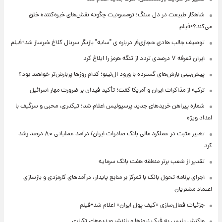
شاهکار طبیعت در دل سنگ؛ تومسونیت چگونه نقش‌های خیره‌کننده خلق
می‌کند؟+فیلم
توصیف جالب هادی حجازی‌فر درباره ی "سایه" بازیگر سریال کلاغ خبرساز شد+فیلم
ایران تعرفه ۷ درصدی تردد از تنگه هرمز را ابلاغ کرد
پیش‌بینی بارش‌های گسترده با ورود ال‌نینو؛ کدام روزها پربارش‌تر خواهند بود؟
ترکیه از مذاکرات ایران و آمریکا گفت؛ تأکید فیدان بر ضرورت مهار اسرائیل
شماره پیراهن خریدهای جدید پرسپولیس اعلام شد؛ تیکدری، محبی و سرگیف با
اعداد ویژه
تغییر مثبت در عملکرد مالی بانک صادرات ایران/ درآمد عملیاتی ۸۰ درصد رشد
کرد
تقدیر از شعب برتر منطقه هفت بانک سرمایه
اجرای برنامه تحول بانک با تمرکز بر منابع پایدار، درآمدهای کارمزدی و بازسازی
اعتماد مشتریان
جزئیات فعال‌سازی «کیف پول ایران» اعلام شد+فیلم
واکنش پلیس به فیک نیوزها و بازنشر ویدیوهای تکراری