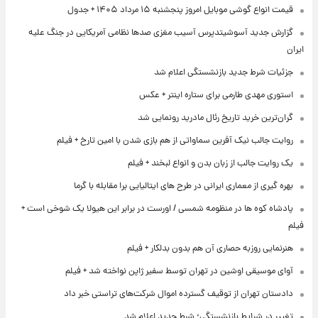
قیمت انواع گوشی موبایل امروز پنجشنبه ۱۵ مرداد ۱۴۰۵ + جدول
گزارش جدید آسوشیتدپرس آسیب مغزی صدها نظامی آمریکایی در جنگ علیه
ایران
جزئیات شرط جدید بازنشستگی اعلام شد
استوری مهدی طارمی برای ستاره اینتر + عکس
گران‌ترین خرید تاریخ رئال مادرید رونمایی شد
روایت جالب نیک آفرین سماواتی از هم بازی شدن با امین تارخ + فیلم
یک روایت جالب از زبان بدن و انواع لبخند + فیلم
بهره گیری از معماری ایرانی در طرح های ایتالیایی برا مقابله با گرما
پادشاه کوه ها در منظومه شمسی / اورست در برابر این هیولا یک شوخی است +
فیلم
هنرنمایی روزبه حصاری آن هم بدون بدلکار + فیلم
آوای موسیقی اوشین در تهران توسط سفیر ژاپن نواخته شد + فیلم
دادستان تهران از توقیف گسترده اموال شرکت‌های تراستی خبر داد
تغییر در شرایط بازنشستگی؛ شرط جدید اعلام شد