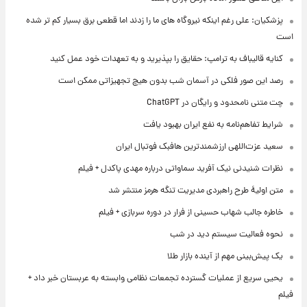
پزشکیان: علی رغم اینکه نیروگاه های ما را زدند اما قطعی برق بسیار کم تر شده
است
کنایه قالیباف به ترامپ: حقایق را بپذیرید و به تعهدات خود عمل کنید
رصد این صور فلکی در آسمان شب بدون هیچ تجهیزاتی ممکن است
چت متنی نامحدود و رایگان در ChatGPT
شرایط تفاهم‌نامه به نفع ایران بهبود یافت
سعید عزت‌اللهی ارزشمندترین هافبک فوتبال ایران
نظرات شنیدنی نیک آفرید سماواتی درباره مهدی پاکدل + فیلم
متن اولیۀ طرح راهبردی مدیریت تنگه هرمز منتشر شد
خاطره جالب شهاب حسینی از فرار در دوره سربازی + فیلم
نحوه فعالیت سیستم دید در شب
یک پیش‌بینی مهم از آینده بازار طلا
یحیی سریع از عملیات گسترده تجمعات نظامی وابسته به عربستان خبر داد +
فیلم