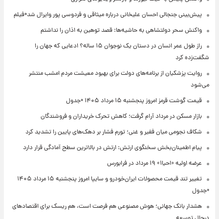
پیش‌بینی جنجالی احسان علیخانی درباره میثاقی و فردوسی پور وایرال شد+فیلم
واکنش سحر دولتشاهی به حاشیه‌ها: قصد توهین به اذان را نداشتم
راز طول عمر انسان در دستان یک نوجوان ۱۵ ساله؟ ادعایی که جهان را
شگفت‌زده کرد
روایت پزشکیان از برنامه‌های دولت برای بهبود معیشت مردم امشب منتشر
می‌شود
قیمت گوشت قرمز امروز پنجشنبه ۱۵ مرداد ۱۴۰۵ +جدول
بازار مسکن در مرداد آرام گرفت؛ کاهش تحرک خریداران و فروشندگان
شکاف نجومی میان فقیر و غنی؛ تورم فشار بر دهک‌های پایین را تشدید کرد
پیام اطمینان‌بخش سخنگوی ارتش: ارتش در بالاترین سطح آمادگی قرار دارد
عرضه اولیه «احیا۱» ۱۹ مرداد در فرابورس
تغییر تند قیمت محصولات ایران‌خودرو و سایپا امروز پنجشنبه ۱۵ مرداد ۱۴۰۵
+جدول
هشدار بانک جهانی؛ هوش مصنوعی هم فرصت است، هم ریسک برای اقتصادهای
درحال توسعه