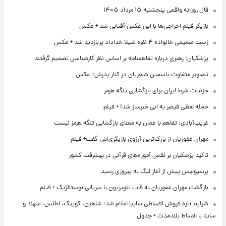
فال روزانه واقعی پنجشنبه ۱۵ مرداد ۱۴۰۵
بازیگر فیلم اخراجی‌ها با این عکس آفتابی شد + عکس
ژست صمیمی خانواده ۴ نفره شیلا خداداد پربازدید شد + عکس
پزشکیان: رهبری درباره تفاهمنامه بر اساس نظر کارشناسی تصمیم گرفتند
تصاویر متفاوت یاسمین شجریان در کنار پدرش+ عکس
جزئیات شرط ایران برای بازگشایی تنگه هرمز
حمله لفظی قیصر به ابی خبرساز شد! + فیلم
غریب‌آبادی: تفاهم با عمان به معنای بازگشایی تنگه هرمز نیست
مهران غفوریان از بزرگ‌ترین آرزوی بازیگری‌اش گفت+ فیلم
تاکید پزشکیان بر نقش آموزه‌های قرآنی در پیشرفت کشور
پرسپولیس پیش از آغاز لیگ به پیروزی رسید
بازگشت مهران غفوریان به قاب تلویزیون با سریالی نوستالژیک + فیلم
شرایط تازه فروش اقساطی سایپا اعلام شد؛ شاهین، کوییک، اطلس، سهند و
ساینا با اقساط بلندمدت + جدول