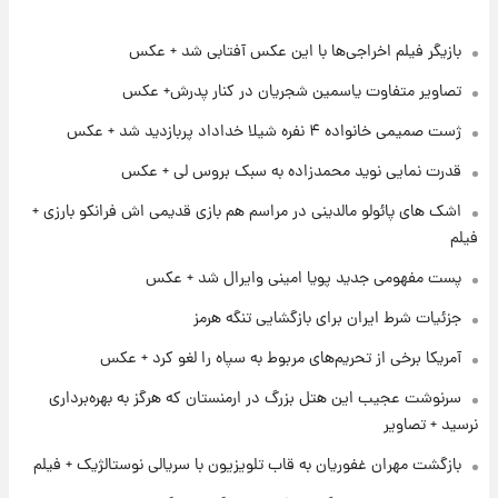
بازیگر فیلم اخراجی‌ها با این عکس آفتابی شد + عکس
۱ روز پیش
آغاز طرح جدید فروش مشارکت در تولید سایپا؛
تصاویر متفاوت یاسمین شجریان در کنار پدرش+ عکس
نام خودرو، مبلغ پیش پرداخت و زمان تحویل |
سود مشارکت چند درصد است؟
ژست صمیمی خانواده ۴ نفره شیلا خداداد پربازدید شد + عکس
۱ روز پیش
قدرت نمایی نوید محمدزاده به سبک بروس لی + عکس
زمان پخش «مرد سه هزار چهره» مشخص شد
اشک های پائولو مالدینی در مراسم هم بازی قدیمی اش فرانکو بارزی +
فیلم
۱ روز پیش
پست مفهومی جدید پویا امینی وایرال شد + عکس
کار استقلال و رامین رضاییان رسما تمام شد +
عکس / خداحافظی صمیمانه آبی ها با رامین!
جزئیات شرط ایران برای بازگشایی تنگه هرمز
آمریکا برخی از تحریم‌های مربوط به سپاه را لغو کرد + عکس
۱ روز پیش
آتش اختلاف در اینستاگرام؛ تمجید از حردانی به
سرنوشت عجیب این هتل بزرگ در ارمنستان که هرگز به بهره‌برداری
مذاق رضاییان خوش نیامد+عکس
نرسید + تصاویر
بازگشت مهران غفوریان به قاب تلویزیون با سریالی نوستالژیک + فیلم
۱ روز پیش
پروین اعتصامی در دوران نوجوانی؛ اواخر دهه