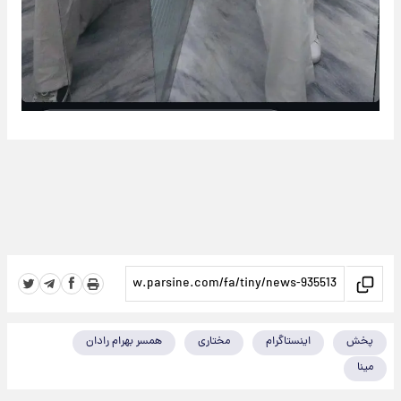
پخش
اینستاگرام
مختاری
همسر بهرام رادان
مینا