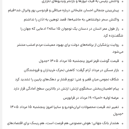
واکنش پلیس به فیک نیوزها و بازنشر ویدیوهای تکراری
پیش‌بینی جنجالی احسان علیخانی درباره میثاقی و فردوسی پور وایرال شد+فیلم
واکنش سحر دولتشاهی به حاشیه‌ها: قصد توهین به اذان را نداشتم
راز طول عمر انسان در دستان یک نوجوان ۱۵ ساله؟ ادعایی که جهان را
شگفت‌زده کرد
روایت پزشکیان از برنامه‌های دولت برای بهبود معیشت مردم امشب منتشر
می‌شود
قیمت گوشت قرمز امروز پنجشنبه ۱۵ مرداد ۱۴۰۵ +جدول
بازار مسکن در مرداد آرام گرفت؛ کاهش تحرک خریداران و فروشندگان
شکاف نجومی میان فقیر و غنی؛ تورم فشار بر دهک‌های پایین را تشدید کرد
پیام اطمینان‌بخش سخنگوی ارتش: ارتش در بالاترین سطح آمادگی قرار دارد
عرضه اولیه «احیا۱» ۱۹ مرداد در فرابورس
تغییر تند قیمت محصولات ایران‌خودرو و سایپا امروز پنجشنبه ۱۵ مرداد ۱۴۰۵
+جدول
هشدار بانک جهانی؛ هوش مصنوعی هم فرصت است، هم ریسک برای اقتصادهای