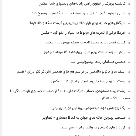
قابلیت پرطرفدار آیفون راهی رایانه‌های ویندوزی شد+ عکس
بقایی درباره مذاکرات تهران و مسقط بر سر تنگه هرمز توضیح داد
سیگنال‌های جدید برای بازار طلا؛ پیش‌بینی قیمت سکه و طلا فردا
آمریکا برخی از تحریم‌های مربوط به سپاه را لغو کرد + عکس
قدرت نمایی نوید محمدزاده به سبک بروس لی + عکس
ارزش سهام عدالت برای امروز چهارشنبه ۱۴ مرداد + جدول
محسن مسلمان رسما پرسپولیسی شد
اشک های پائولو مالدینی در مراسم هم بازی قدیمی اش فرانکو بارزی + فیلم
پست مفهومی جدید پویا امینی وایرال شد + عکس
پشت پرده‌ مسدودی حساب شرکت ملی نفت / از ضمانت صندوق بازنشستگی تا
صف ۳ بانک طلبکار
یک پژوهش مهم درخصوص پروتئین مورد نیاز بدن
منتخب بهترین خانه های جهان به لحاظ معماری + تصاویر
قراردادهای نجومی به والیبال ایران هم رسید