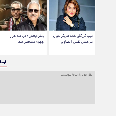
تیپ گل‌گلی خانم بازیگر جوان
زمان پخش «مرد سه هزار
در جشن نفس | تصاویر
چهره» مشخص شد
ارسا