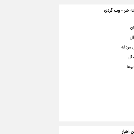
 خبر - وب گردی
ان
آل
مردانه
 آل
برها
ن اخبار