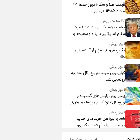
قیمت طلا و سکه امروز جمعه ۱۶
مرداد ۱۴۰۵ +جدول
۱۷ ساعت پیش
پشت پرده عکس جدید ترامپ؛
مقام آمریکایی درباره وضعیت او
چه گفت؟
۱ روز پیش
یک پیش‌بینی مهم از آینده بازار
طلا
۱ روز پیش
گران‌ترین خرید تاریخ رئال مادرید
رونمایی شد
۱ روز پیش
پیش‌بینی بارش‌های گسترده با
ورود ال‌نینو؛ کدام روزها پربارش‌تر
خواهند بود؟
۱ روز پیش
شماره پیراهن خریدهای جدید
پرسپولیس اعلام شد؛ تیکدری،
محبی و سرگیف با اعداد ویژه
۱ روز پیش
زدید ها