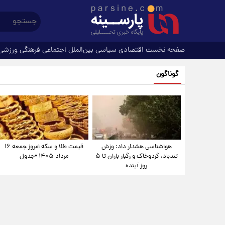
صفحه نخست
اقتصادی
سیاسی
بین‌الملل
اجتماعی
فرهنگی
ورزشی
گوناگون
هواشناسی هشدار داد: وزش
قیمت طلا و سکه امروز جمعه ۱۶
تندباد، گردوخاک و رگبار باران تا ۵
مرداد ۱۴۰۵ +جدول
روز آینده