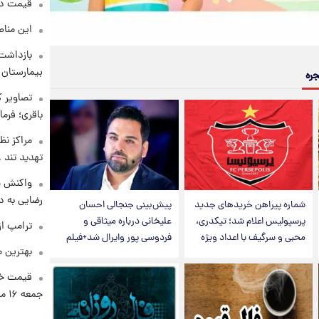
قیمت دلار د
این مناط
بازداشت 
بیمارستان 
جره
تصاویر ک
باقری؛ فرم
مراکز نظ
تهدید تند
واکنش خ
رضایی به د
شماره پیراهن خریدهای جدید
پیش‌بینی جنجالی احسان
پرسپولیس اعلام شد؛ تیکدری،
علیخانی درباره میثاقی و
ترامپ از
محبی و سرگیف با اعداد ویژه
فردوسی پور وایرال شد+فیلم
بهترین م
قیمت خو
جمعه ۱۶ مرداد منتشر شد