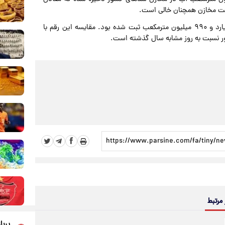
حجم ذخایر آبی سدها در روز دوم خرداد ۱۴۰۴ حدود ۲۶ میلیارد و ۹۹۰ میلیون مترمکعب ثبت شده بود. مقایسه این رقم با
 مرتبط
پربا