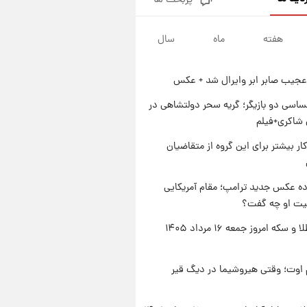
پربحث ها
جزئیات فعال‌سازی «کیف پول
ایران» اعلام شد+فیلم
هفته
ماه
سال
۱ روز پیش
تغییر تند قیمت محصولات
ایران‌خودرو و سایپا امروز پنجشنبه
عجیب صابر ابر وایرال شد + عکس
۱۵ مرداد ۱۴۰۵ +جدول
۱ روز پیش
قیمت طلا و سکه امروز پنجشنبه
اسی دو بازیگر؛ گریه سحر دولتشاهی در
۱۵ مرداد ۱۴۰۵
شاکری+فیلم
۱ روز پیش
کار بیشتر برای این گروه از متقاضیان
شارژ جدید کالابرگ برای سه
دهک؛ جزئیات اعلام شد
ه عکس جدید ترامپ؛ مقام آمریکایی
عیت او چه گفت؟
قیمت طلا و سکه امروز جمعه ۱۶ مرداد ۱۴۰۵
اوت؛ وقتی هیروشیما در دیگ قیر