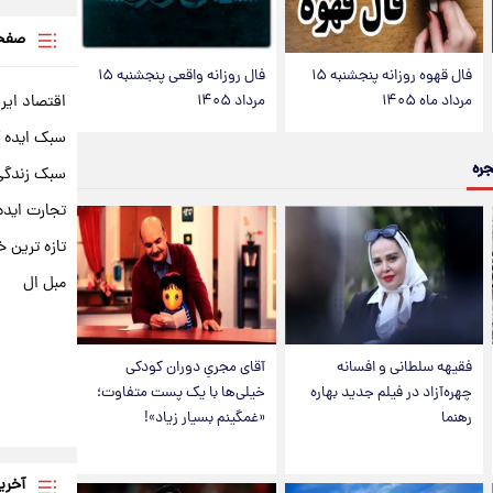
صفحه
فال قهوه روزانه پنجشنبه ۱۵
فال روزانه واقعی پنجشنبه ۱۵
اقتصاد ایر
مرداد ماه ۱۴۰۵
مرداد ۱۴۰۵
سبک ایده 
جره
سبک زندگی 
تجارت ایده
تازه ترین خ
مبل ال
فقیهه سلطانی و افسانه
آقای مجریِ دوران کودکی
چهره‌آزاد در فیلم جدید بهاره
خیلی‌ها با یک پست متفاوت؛
رهنما
«غمگینم بسیار زیاد»!
آخری