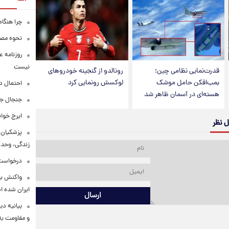
چرا هنگام
نحوه مصرف
روزنامه ع
نیست
قدرت‌نمایی نظامی چین؛
رونالدو از گنجینه خودروهای
بمب‌افکن حامل موشک
لوکسش رونمایی کرد
احتمال د
هسته‌ای در آسمان ظاهر شد
جنجال جد
ایرج خوا
ل نظر
پزشکیان:
زندگی، وحد
درخواست 
واکنش بق
ایران شده 
ارسال
بیانیه د
و مقاومت به 