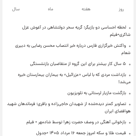
پشت پرده عکس جدید ترامپ؛ مقام آمریکایی
روز
هفته
ماه
سال
درباره وضعیت او چه گفت؟
لحظه احساسی دو بازیگر؛ گریه سحر دولتشاهی در آغوش غزل
۱ روز پیش
یک پیش‌بینی مهم از آینده بازار طلا
شاکری+فیلم
واکنش خبرگزاری فارس درباره خبر انتصاب محسن رضایی به دبیری
شعام
۱ روز پیش
گران‌ترین خرید تاریخ رئال مادرید رونمایی شد
۵ سال کار بیشتر برای این گروه از متقاضیان بازنشستگی
بازداشت مردی که با لباس «عزرائیل» به بیماران بیمارستان خیره
می‌شد!
۱ روز پیش
پیش‌بینی بارش‌های گسترده با ورود ال‌نینو؛ کدام
بازگشت مازیار لرستانی به تلویزیون
روزها پربارش‌تر خواهند بود؟
تصاویر کمتر دیده‌شده از شهیدان حاجی‌زاده و باقری؛ فرماندهان شهید
هوافضای ایران
۱ روز پیش
شماره پیراهن خریدهای جدید پرسپولیس اعلام
بازخوانی آهنگی در وصف حضرت زهرا توسط شادمهر + فیلم
شد؛ تیکدری، محبی و سرگیف با اعداد ویژه
قیمت طلا و سکه امروز جمعه ۱۶ مرداد ۱۴۰۵ +جدول