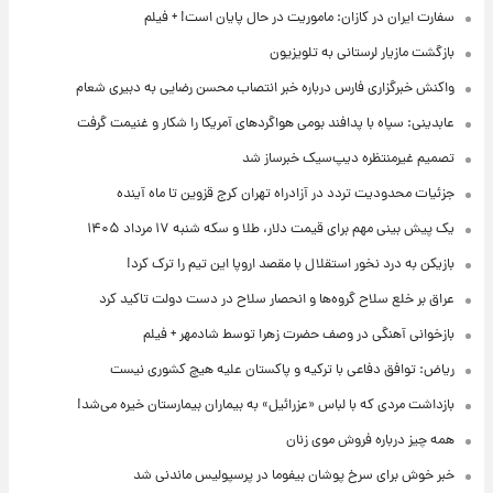
سفارت ایران در کازان: ماموریت در حال پایان است! + فیلم
بازگشت مازیار لرستانی به تلویزیون
واکنش خبرگزاری فارس درباره خبر انتصاب محسن رضایی به دبیری شعام
عابدینی: سپاه با پدافند بومی هواگردهای آمریکا را شکار و غنیمت گرفت
تصمیم غیرمنتظره دیپ‌سیک خبرساز شد
جزئیات محدودیت تردد در آزادراه تهران کرج قزوین تا ماه آینده
یک پیش ‌بینی مهم برای قیمت دلار، طلا و سکه شنبه ۱۷ مرداد ۱۴۰۵
بازیکن به درد نخور استقلال با مقصد اروپا این تیم را ترک کرد!
عراق بر خلع سلاح گروه‌ها و انحصار سلاح در دست دولت تاکید کرد
بازخوانی آهنگی در وصف حضرت زهرا توسط شادمهر + فیلم
ریاض: توافق دفاعی با ترکیه و پاکستان علیه هیچ کشوری نیست
بازداشت مردی که با لباس «عزرائیل» به بیماران بیمارستان خیره می‌شد!
همه چیز درباره فروش موی زنان
خبر خوش برای سرخ پوشان بیفوما در پرسپولیس ماندنی شد