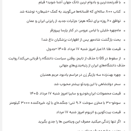
با قدرتمندترین و بادوام ترین تانک جهان آشنا شوید+ فیلم
کتاب ۸۰۰ ساله‌ای که افسانه‌ها می‌گویند به کمک «شیطان» نوشته شد
توافق ۶۰ روزه برای تنگه هرمز؛ جزئیات جدید از رایزنی ایران و عمان
ماه‌چهره خلیلی با لباس عروس در کنار پارسا پیروزفر
بحث بازگشت شادمهر پس از اظهارات پزشکیان داغ شد!
قیمت طلا ۱۸عیار امروز شنبه ۱۷ مرداد ۱۴۰۵ +جدول
از سقوط در QS تا حذف از تایمز، وقتی سیاست دانشگاه را قربانی می‌کند/ روایت
حذف دانشگاه‌های ایران از رتبه‌بندی‌های جهانی
چهره بهت‌زده سه بازیگر زن در مراسم یادبود مریم همتیان
سحر دولتشاهی با این ویدئو بیشتر محبوب شد
قیمت محصولات ایران‌خودرو و سایپا امروز شنبه ۱۷ مرداد ۱۴۰۵
سوخو-۳۰ با مخزن سوخت ۹.۶ تنی؛ جنگنده‌ای با بُرد خیره‌کننده ۳۰۰۰ کیلومتر
قیمت بیت‌کوین و اتریوم امروز شنبه ۱۷ مرداد
اگر تنها زندگی میکنید مصرف این ویتامین ها را جدی بگیرید