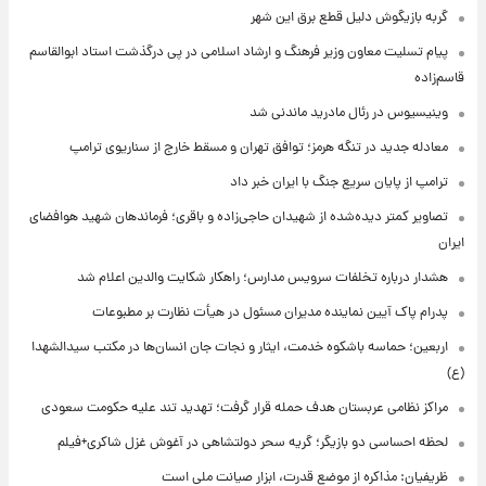
گربه بازیگوش دلیل قطع برق این شهر
پیام تسلیت معاون وزیر فرهنگ و ارشاد اسلامی در پی درگذشت استاد ابوالقاسم
قاسم‌زاده
وینیسیوس در رئال مادرید ماندنی شد
معادله جدید در تنگه هرمز؛ توافق تهران و مسقط خارج از سناریوی ترامپ
ترامپ از پایان سریع جنگ با ایران خبر داد
تصاویر کمتر دیده‌شده از شهیدان حاجی‌زاده و باقری؛ فرماندهان شهید هوافضای
ایران
هشدار درباره تخلفات سرویس مدارس؛ راهکار شکایت والدین اعلام شد
پدرام پاک آیین نماینده مدیران مسئول در هیأت نظارت بر مطبوعات
اربعین؛ حماسه باشکوه خدمت، ایثار و نجات جان انسان‌ها در مکتب سیدالشهدا
(ع)
مراکز نظامی عربستان هدف حمله قرار گرفت؛ تهدید تند علیه حکومت سعودی
لحظه احساسی دو بازیگر؛ گریه سحر دولتشاهی در آغوش غزل شاکری+فیلم
ظریفیان: مذاکره از موضع قدرت، ابزار صیانت ملی است