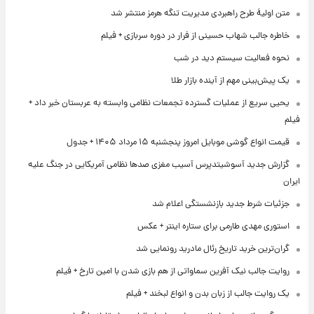
متن اولیۀ طرح راهبردی مدیریت تنگه هرمز منتشر شد
خاطره جالب شهاب حسینی از فرار در دوره سربازی + فیلم
نحوه فعالیت سیستم دید در شب
یک پیش‌بینی مهم از آینده بازار طلا
یحیی سریع از عملیات گسترده تجمعات نظامی وابسته به عربستان خبر داد +
فیلم
قیمت انواع گوشی موبایل امروز پنجشنبه ۱۵ مرداد ۱۴۰۵ + جدول
گزارش جدید آسوشیتدپرس آسیب مغزی صدها نظامی آمریکایی در جنگ علیه
ایران
جزئیات شرط جدید بازنشستگی اعلام شد
استوری مهدی طارمی برای ستاره اینتر + عکس
گران‌ترین خرید تاریخ رئال مادرید رونمایی شد
روایت جالب نیک آفرین سماواتی از هم بازی شدن با امین تارخ + فیلم
یک روایت جالب از زبان بدن و انواع لبخند + فیلم