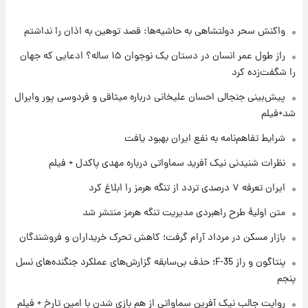
واکنش سحر دولتشاهی به حاشیه‌ها: قصد توهین به اذان را نداشتم
۱ روز پیش
شرایط تازه فروش اقساطی سایپا اعلام شد؛
راز طول عمر انسان در دستان یک نوجوان ۱۵ ساله؟ ادعایی که جهان
شاهین، کوییک، اطلس، سهند و ساینا با اقساط
را شگفت‌زده کرد
بلندمدت + جدول
۱ روز پیش
پیش‌بینی جنجالی احسان علیخانی درباره میثاقی و فردوسی پور وایرال
سیگنال‌های جدید برای بازار طلا؛ پیش‌بینی
شد+فیلم
قیمت سکه و طلا فردا
شرایط تفاهم‌نامه به نفع ایران بهبود یافت
۱ روز پیش
نظرات شنیدنی نیک آفرید سماواتی درباره مهدی پاکدل + فیلم
فال حافظ پنجشنبه ۱۵ مرداد ماه ۱۴۰۵
ایران تعرفه ۷ درصدی تردد از تنگه هرمز را ابلاغ کرد
متن اولیۀ طرح راهبردی مدیریت تنگه هرمز منتشر شد
۱ روز پیش
بازار مسکن در مرداد آرام گرفت؛ کاهش تحرک خریداران و فروشندگان
فال قهوه روزانه پنجشنبه ۱۵ مرداد ماه ۱۴۰۵
پنتاگون و راز F-35؛ حذف بی‌سابقه گزارش‌های عملکرد جنگنده‌های نسل
پنجم
۱ روز پیش
فال روزانه واقعی پنجشنبه ۱۵ مرداد ۱۴۰۵
روایت جالب نیک آفرین سماواتی از هم بازی شدن با امین تارخ + فیلم