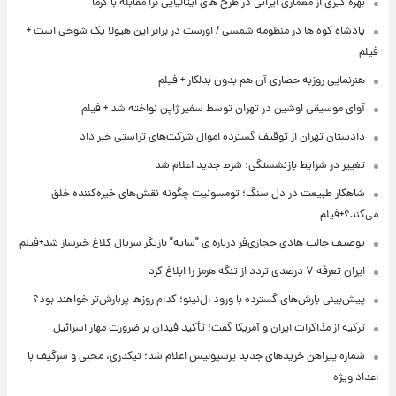
بهره گیری از معماری ایرانی در طرح های ایتالیایی برا مقابله با گرما
پادشاه کوه ها در منظومه شمسی / اورست در برابر این هیولا یک شوخی است +
فیلم
هنرنمایی روزبه حصاری آن هم بدون بدلکار + فیلم
آوای موسیقی اوشین در تهران توسط سفیر ژاپن نواخته شد + فیلم
دادستان تهران از توقیف گسترده اموال شرکت‌های تراستی خبر داد
تغییر در شرایط بازنشستگی؛ شرط جدید اعلام شد
شاهکار طبیعت در دل سنگ؛ تومسونیت چگونه نقش‌های خیره‌کننده خلق
می‌کند؟+فیلم
توصیف جالب هادی حجازی‌فر درباره ی "سایه" بازیگر سریال کلاغ خبرساز شد+فیلم
ایران تعرفه ۷ درصدی تردد از تنگه هرمز را ابلاغ کرد
پیش‌بینی بارش‌های گسترده با ورود ال‌نینو؛ کدام روزها پربارش‌تر خواهند بود؟
ترکیه از مذاکرات ایران و آمریکا گفت؛ تأکید فیدان بر ضرورت مهار اسرائیل
شماره پیراهن خریدهای جدید پرسپولیس اعلام شد؛ تیکدری، محبی و سرگیف با
اعداد ویژه