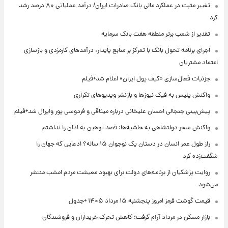
تغییر مثبت در عملکرد مالی بانک صادرات ایران/ درآمد عملیاتی ۸۰ درصد رشد
کرد
تقدیر از شعب برتر منطقه هفت بانک سرمایه
اجرای برنامه تحول بانک با تمرکز بر منابع پایدار، درآمدهای کارمزدی و بازسازی
اعتماد مشتریان
جزئیات فعال‌سازی «کیف پول ایران» اعلام شد+فیلم
واکنش پلیس به فیک نیوزها و بازنشر ویدیوهای تکراری
پیش‌بینی جنجالی احسان علیخانی درباره میثاقی و فردوسی پور وایرال شد+فیلم
واکنش سحر دولتشاهی به حاشیه‌ها: قصد توهین به اذان را نداشتم
راز طول عمر انسان در دستان یک نوجوان ۱۵ ساله؟ ادعایی که جهان را
شگفت‌زده کرد
روایت پزشکیان از برنامه‌های دولت برای بهبود معیشت مردم امشب منتشر
می‌شود
قیمت گوشت قرمز امروز پنجشنبه ۱۵ مرداد ۱۴۰۵ +جدول
بازار مسکن در مرداد آرام گرفت؛ کاهش تحرک خریداران و فروشندگان