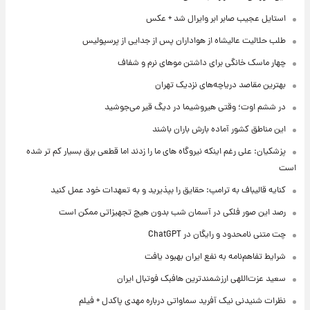
استایل عجیب صابر ابر وایرال شد + عکس
طلب حلالیت عالیشاه از هواداران پس از جدایی از پرسپولیس
چهار ماسک خانگی برای داشتن موهای نرم و شفاف
بهترین مقاصد دریاچه‌های نزدیک تهران
در ششم اوت؛ وقتی هیروشیما در دیگ قیر می‌جوشید
این مناطق کشور آماده بارش باران باشند
پزشکیان: علی رغم اینکه نیروگاه های ما را زدند اما قطعی برق بسیار کم تر شده
است
کنایه قالیباف به ترامپ: حقایق را بپذیرید و به تعهدات خود عمل کنید
رصد این صور فلکی در آسمان شب بدون هیچ تجهیزاتی ممکن است
چت متنی نامحدود و رایگان در ChatGPT
شرایط تفاهم‌نامه به نفع ایران بهبود یافت
سعید عزت‌اللهی ارزشمندترین هافبک فوتبال ایران
نظرات شنیدنی نیک آفرید سماواتی درباره مهدی پاکدل + فیلم