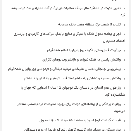
تغییر مثبت در عملکرد مالی بانک صادرات ایران/ درآمد عملیاتی ۸۰ درصد رشد
کرد
تقدیر از شعب برتر منطقه هفت بانک سرمایه
اجرای برنامه تحول بانک با تمرکز بر منابع پایدار، درآمدهای کارمزدی و بازسازی
اعتماد مشتریان
جزئیات فعال‌سازی «کیف پول ایران» اعلام شد+فیلم
واکنش پلیس به فیک نیوزها و بازنشر ویدیوهای تکراری
پیش‌بینی جنجالی احسان علیخانی درباره میثاقی و فردوسی پور وایرال شد+فیلم
واکنش سحر دولتشاهی به حاشیه‌ها: قصد توهین به اذان را نداشتم
راز طول عمر انسان در دستان یک نوجوان ۱۵ ساله؟ ادعایی که جهان را
شگفت‌زده کرد
روایت پزشکیان از برنامه‌های دولت برای بهبود معیشت مردم امشب منتشر
می‌شود
قیمت گوشت قرمز امروز پنجشنبه ۱۵ مرداد ۱۴۰۵ +جدول
بازار مسکن در مرداد آرام گرفت؛ کاهش تحرک خریداران و فروشندگان