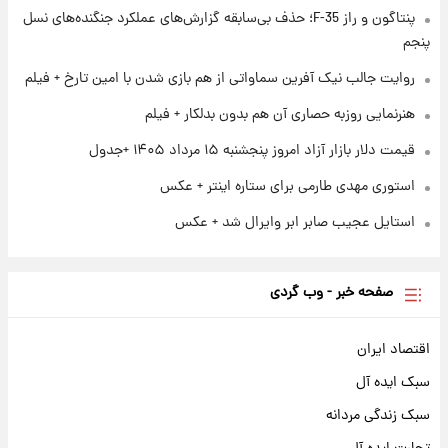
پنتاگون و راز F-35؛ حذف بی‌سابقه گزارش‌های عملکرد جنگنده‌های نسل
۱ روز پیش
ارزش سهام عدالت برای امروز چهارشنبه ۱۴ مرداد
پنجم
+ جدول
روایت جالب نیک آفرین سماواتی از هم بازی شدن با امین تارخ + فیلم
هنرنمایی روزبه حصاری آن هم بدون بدلکار + فیلم
قیمت دلار بازار آزاد امروز پنجشنبه ۱۵ مرداد ۱۴۰۵ +جدول
استوری مهدی طارمی برای ستاره اینتر + عکس
استایل عجیب صابر ابر وایرال شد + عکس
صفحه خبر - وب گردی
اقتصاد ایران
سبک ایده آل
سبک زندگی مردانه