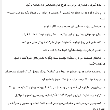
بهره گیری از معماری ایرانی در طرح های ایتالیایی برا مقابله با گرما
پادشاه کوه ها در منظومه شمسی / اورست در برابر این هیولا یک شوخی است +
فیلم
هنرنمایی روزبه حصاری آن هم بدون بدلکار + فیلم
آوای موسیقی اوشین در تهران توسط سفیر ژاپن نواخته شد + فیلم
دادستان تهران از توقیف گسترده اموال شرکت‌های تراستی خبر داد
تغییر در شرایط بازنشستگی؛ شرط جدید اعلام شد
شاهکار طبیعت در دل سنگ؛ تومسونیت چگونه نقش‌های خیره‌کننده خلق
می‌کند؟+فیلم
توصیف جالب هادی حجازی‌فر درباره ی "سایه" بازیگر سریال کلاغ خبرساز شد+فیلم
ایران تعرفه ۷ درصدی تردد از تنگه هرمز را ابلاغ کرد
پیش‌بینی بارش‌های گسترده با ورود ال‌نینو؛ کدام روزها پربارش‌تر خواهند بود؟
ترکیه از مذاکرات ایران و آمریکا گفت؛ تأکید فیدان بر ضرورت مهار اسرائیل
شماره پیراهن خریدهای جدید پرسپولیس اعلام شد؛ تیکدری، محبی و سرگیف با
اعداد ویژه