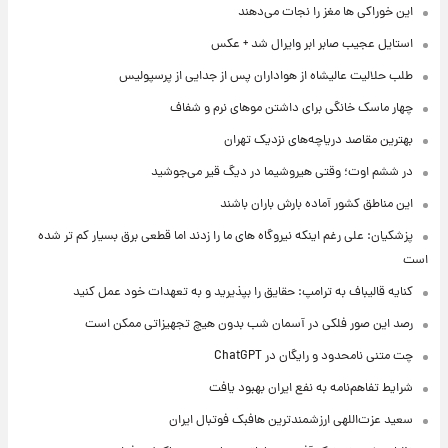
این خوراکی ها مغز را نجات می‌دهند
استایل عجیب صابر ابر وایرال شد + عکس
طلب حلالیت عالیشاه از هواداران پس از جدایی از پرسپولیس
چهار ماسک خانگی برای داشتن موهای نرم و شفاف
بهترین مقاصد دریاچه‌های نزدیک تهران
در ششم اوت؛ وقتی هیروشیما در دیگ قیر می‌جوشید
این مناطق کشور آماده بارش باران باشند
پزشکیان: علی رغم اینکه نیروگاه های ما را زدند اما قطعی برق بسیار کم تر شده
است
کنایه قالیباف به ترامپ: حقایق را بپذیرید و به تعهدات خود عمل کنید
رصد این صور فلکی در آسمان شب بدون هیچ تجهیزاتی ممکن است
چت متنی نامحدود و رایگان در ChatGPT
شرایط تفاهم‌نامه به نفع ایران بهبود یافت
سعید عزت‌اللهی ارزشمندترین هافبک فوتبال ایران