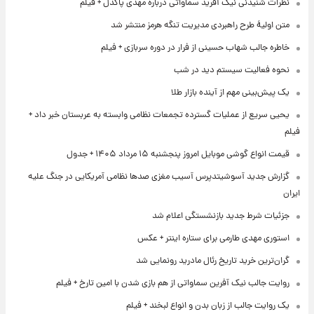
نظرات شنیدنی نیک آفرید سماواتی درباره مهدی پاکدل + فیلم
متن اولیۀ طرح راهبردی مدیریت تنگه هرمز منتشر شد
خاطره جالب شهاب حسینی از فرار در دوره سربازی + فیلم
نحوه فعالیت سیستم دید در شب
یک پیش‌بینی مهم از آینده بازار طلا
یحیی سریع از عملیات گسترده تجمعات نظامی وابسته به عربستان خبر داد +
فیلم
قیمت انواع گوشی موبایل امروز پنجشنبه ۱۵ مرداد ۱۴۰۵ + جدول
گزارش جدید آسوشیتدپرس آسیب مغزی صدها نظامی آمریکایی در جنگ علیه
ایران
جزئیات شرط جدید بازنشستگی اعلام شد
استوری مهدی طارمی برای ستاره اینتر + عکس
گران‌ترین خرید تاریخ رئال مادرید رونمایی شد
روایت جالب نیک آفرین سماواتی از هم بازی شدن با امین تارخ + فیلم
یک روایت جالب از زبان بدن و انواع لبخند + فیلم