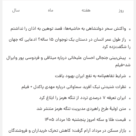
۱ روز پیش
شرایط تازه فروش اقساطی سایپا اعلام شد؛
روز
هفته
ماه
سال
شاهین، کوییک، اطلس، سهند و ساینا با اقساط
بلندمدت + جدول
واکنش سحر دولتشاهی به حاشیه‌ها: قصد توهین به اذان را نداشتم
۱ روز پیش
سیگنال‌های جدید برای بازار طلا؛ پیش‌بینی
راز طول عمر انسان در دستان یک نوجوان ۱۵ ساله؟ ادعایی که جهان
قیمت سکه و طلا فردا
را شگفت‌زده کرد
۱ روز پیش
پیش‌بینی جنجالی احسان علیخانی درباره میثاقی و فردوسی پور وایرال
فال حافظ پنجشنبه ۱۵ مرداد ماه ۱۴۰۵
شد+فیلم
شرایط تفاهم‌نامه به نفع ایران بهبود یافت
۱ روز پیش
نظرات شنیدنی نیک آفرید سماواتی درباره مهدی پاکدل + فیلم
فال قهوه روزانه پنجشنبه ۱۵ مرداد ماه ۱۴۰۵
ایران تعرفه ۷ درصدی تردد از تنگه هرمز را ابلاغ کرد
متن اولیۀ طرح راهبردی مدیریت تنگه هرمز منتشر شد
۱ روز پیش
قیمت طلا و سکه امروز پنجشنبه ۱۵ مرداد ۱۴۰۵
فال روزانه واقعی پنجشنبه ۱۵ مرداد ۱۴۰۵
بازار مسکن در مرداد آرام گرفت؛ کاهش تحرک خریداران و فروشندگان