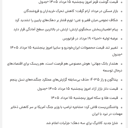
قیمت گوشت قرمز امروز پنجشنبه ۱۵ مرداد ۱۴۰۵ +جدول
بازار مسکن در مرداد آرام گرفت؛ کاهش تحرک خریداران و فروشندگان
شکاف نجومی میان فقیر و غنی؛ تورم فشار بر دهک‌های پایین را تشدید کرد
پیام اطمینان‌بخش سخنگوی ارتش: ارتش در بالاترین سطح آمادگی قرار دارد
عرضه اولیه «احیا۱» ۱۹ مرداد در فرابورس
تغییر تند قیمت محصولات ایران‌خودرو و سایپا امروز پنجشنبه ۱۵ مرداد ۱۴۰۵
+جدول
هشدار بانک جهانی؛ هوش مصنوعی هم فرصت است، هم ریسک برای اقتصادهای
درحال توسعه
پنتاگون و راز F-۳۵؛ حذف بی‌سابقه گزارش‌های عملکرد جنگنده‌های نسل پنجم
قیمت دلار بازار آزاد امروز پنجشنبه ۱۵ مرداد ۱۴۰۵ +جدول
قیمت طلا و سکه امروز پنجشنبه ۱۵ مرداد ۱۴۰۵
واشنگتن‌پست فاش کرد: مشاجره ترامپ با وزیر جنگ آمریکا بر سر کاهش ذخایر
مهمات در نبرد با ایران
شارژ جدید کالابرگ برای سه دهک؛ جزئیات اعلام شد