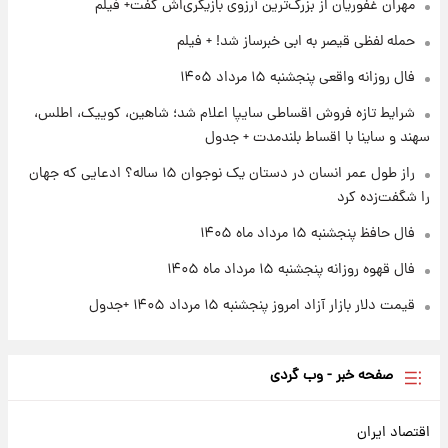
مهران غفوریان از بزرگ‌ترین آرزوی بازیگری‌اش گفت+ فیلم
۱ روز پیش
حمله لفظی قیصر به ابی خبرساز شد! + فیلم
آغاز طرح جدید فروش مشارکت در تولید سایپا؛
نام خودرو، مبلغ پیش پرداخت و زمان تحویل |
فال روزانه واقعی پنجشنبه ۱۵ مرداد ۱۴۰۵
سود مشارکت چند درصد است؟
شرایط تازه فروش اقساطی سایپا اعلام شد؛ شاهین، کوییک، اطلس،
۱ روز پیش
سهند و ساینا با اقساط بلندمدت + جدول
زمان پخش «مرد سه هزار چهره» مشخص شد
راز طول عمر انسان در دستان یک نوجوان ۱۵ ساله؟ ادعایی که جهان
را شگفت‌زده کرد
فال حافظ پنجشنبه ۱۵ مرداد ماه ۱۴۰۵
فال قهوه روزانه پنجشنبه ۱۵ مرداد ماه ۱۴۰۵
قیمت دلار بازار آزاد امروز پنجشنبه ۱۵ مرداد ۱۴۰۵ +جدول
صفحه خبر - وب گردی
اقتصاد ایران