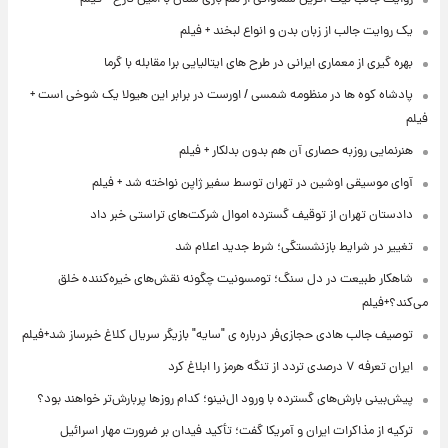
یک روایت جالب از زبان بدن و انواع لبخند + فیلم
بهره گیری از معماری ایرانی در طرح های ایتالیایی برا مقابله با گرما
پادشاه کوه ها در منظومه شمسی / اورست در برابر این هیولا یک شوخی است +
فیلم
هنرنمایی روزبه حصاری آن هم بدون بدلکار + فیلم
آوای موسیقی اوشین در تهران توسط سفیر ژاپن نواخته شد + فیلم
دادستان تهران از توقیف گسترده اموال شرکت‌های تراستی خبر داد
تغییر در شرایط بازنشستگی؛ شرط جدید اعلام شد
شاهکار طبیعت در دل سنگ؛ تومسونیت چگونه نقش‌های خیره‌کننده خلق
می‌کند؟+فیلم
توصیف جالب هادی حجازی‌فر درباره ی "سایه" بازیگر سریال کلاغ خبرساز شد+فیلم
ایران تعرفه ۷ درصدی تردد از تنگه هرمز را ابلاغ کرد
پیش‌بینی بارش‌های گسترده با ورود ال‌نینو؛ کدام روزها پربارش‌تر خواهند بود؟
ترکیه از مذاکرات ایران و آمریکا گفت؛ تأکید فیدان بر ضرورت مهار اسرائیل