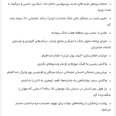
شماره پیراهن خریدهای جدید پرسپولیس اعلام شد؛ تیکدری، محبی و سرگیف با
اعداد ویژه
تغییر مثبت در عملکرد مالی بانک صادرات ایران/ درآمد عملیاتی ۸۰ درصد رشد
کرد
تقدیر از شعب برتر منطقه هفت بانک سرمایه
اجرای برنامه تحول بانک با تمرکز بر منابع پایدار، درآمدهای کارمزدی و بازسازی
اعتماد مشتریان
جزئیات فعال‌سازی «کیف پول ایران» اعلام شد+فیلم
واکنش پلیس به فیک نیوزها و بازنشر ویدیوهای تکراری
پیش‌بینی جنجالی احسان علیخانی درباره میثاقی و فردوسی پور وایرال شد+فیلم
واکنش سحر دولتشاهی به حاشیه‌ها: قصد توهین به اذان را نداشتم
راز طول عمر انسان در دستان یک نوجوان ۱۵ ساله؟ ادعایی که جهان را
شگفت‌زده کرد
روایت پزشکیان از برنامه‌های دولت برای بهبود معیشت مردم امشب منتشر
می‌شود