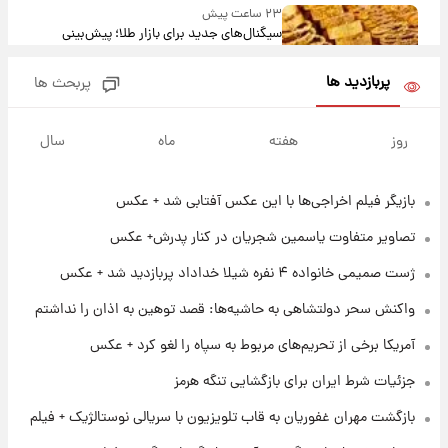
۲۳ ساعت پیش
سیگنال‌های جدید برای بازار طلا؛ پیش‌بینی
قیمت سکه و طلا فردا
پربازدید ها
پربحث ها
۱۵ ساعت پیش
فال حافظ پنجشنبه ۱۵ مرداد ماه ۱۴۰۵
روز
هفته
ماه
سال
بازیگر فیلم اخراجی‌ها با این عکس آفتابی شد + عکس
۱۶ ساعت پیش
فال قهوه روزانه پنجشنبه ۱۵ مرداد ماه ۱۴۰۵
تصاویر متفاوت یاسمین شجریان در کنار پدرش+ عکس
ژست صمیمی خانواده ۴ نفره شیلا خداداد پربازدید شد + عکس
۱۷ ساعت پیش
واکنش سحر دولتشاهی به حاشیه‌ها: قصد توهین به اذان را نداشتم
فال روزانه واقعی پنجشنبه ۱۵ مرداد ۱۴۰۵
آمریکا برخی از تحریم‌های مربوط به سپاه را لغو کرد + عکس
جزئیات شرط ایران برای بازگشایی تنگه هرمز
۱ روز پیش
ارزش سهام عدالت برای امروز چهارشنبه ۱۴ مرداد
بازگشت مهران غفوریان به قاب تلویزیون با سریالی نوستالژیک + فیلم
+ جدول