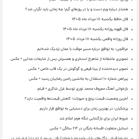
هشدار درباره ورم دست و پا در روزهای گرم؛ چه زمانی باید نگران شد؟
فال حافظ یکشنبه ۱۸ مرداد ماه ۱۴۰۵
فال قهوه روزانه یکشنبه ۱۸ مرداد ماه ۱۴۰۵
فال روزانه واقعی یکشنبه ۱۸ مرداد ۱۴۰۵
عراقچی: به توافق درباره مسیر موقت با عمان نزدیک شده‌ایم
تصویری عاشقانه از شاهرخ استخری و همسرش پس از شایعات جدایی + عکس
تصویر دیده‌نشده از بیتا فرهی و گوگوش در یک قاب خاص + عکس
پیراهن شماره ۱۰ استقلال به جانشین رامین رضاییان رسید + عکس
بازخوانی آهنگ معروف محمد نوری توسط غزل شاکری + فیلم
آخرین وضعیت قیمت برنج و حبوبات؛ کاهش قیمت‌ها واقعیت دارد؟
پزشکیان: در بهترین زمان برای دستیابی به توافق قرار داریم
شروط ایران برای بازگشایی تنگه هرمز اعلام شد
استایل متفاوت افسانه بایگان در ۶۴ سالگی + عکس
علیرضا قربانی «گل‌های باران خورده» را خواند/ رفتی و بعد از تو دنیا غرق شد در