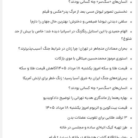
انسان‌های «سگ‌سر» چه کسانی بودند؟
نخستین تصویر لیونل مسی بعد از مرگ پدر+عکس و فیلم
سلفی دیدنی نیوشا ضیغمی و دخترش؛ بهترین حال جهان را دارم!
الهام حمیدی با این استایل رنگارنگ در اسپانیا دیده شد؛ خاص یا بیش از حد
شلوغ؟
بحران معتادان متجاهر در تهران؛ چرا زنان در شرایط جنگ آسیب‌پذیرترند؟
استوری مرموز محمدحسین میثاقی با موی بازکات
قیمت طلا و سکه امروز یکشنبه ۱۸ مرداد ۱۴۰۵/کاهش قیمت طلا و سکه
پس‌لرزه‌های جنگ ایران به شرق آسیا رسید؛ زنگ خطر برای ارتش آمریکا
انسان‌های «سگ‌سر» چه کسانی بودند؟
بهاره رهنما راز ماندگاری هدیه تهرانی را توضیح داد/ویدیو
قیمت بیت‌کوین و اتریوم امروز یکشنبه ۱۸ مرداد ۱۴۰۵
۳ ترفند طلایی برای تقویت عضلات بدن
طرز تهیه کیک انبه‌ای ساده و مجلسی در خانه
روش خلاقانه کاشت هندوانه در خانه را ببینید + فیلم