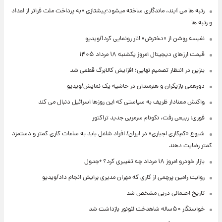
رتبه ها می آیند، ماندگاری ساخته میشود؛پیشتازی «به پرداخت ملت فراتر از اعداد
و رتبه ها
نفیسه روشن از «دخترش» انار رونمایی کرد!/ویدیو
قیمت ارزهای دیجیتال امروز یکشنبه ۱۸ مرداد ۱۴۰۵
بنزین در انتظار تصمیم نهایی؛ افزایش کالابرگ قطعی شد
دورهمی بازیگران و هنرمندان در حاشیه یک نمایش/ویدیو
واکنش معنادار ظریف به سیاستی که این روزها اسرائیل دنبال می کند
فوری: ربیعی رفت، نکونام سرمربی جدید تراکتور
شیوع «کم‌کاری اجباری» در ایران/ افراد شاغل باید به ساعات کاری کمتر و دستمزد
کمتر رضایت دهند
بازار خودرو امروز ۱۸ مرداد چه تغییری کرد؟ +جدول
روایت رامین پرچمی از کاری که مهران مدیری برایش انجام داد/ویدیو
تاریخ احتمالی دربی مشخص شد
خواستگار ۵۰ساله شاهدخت لئونور بازداشت شد