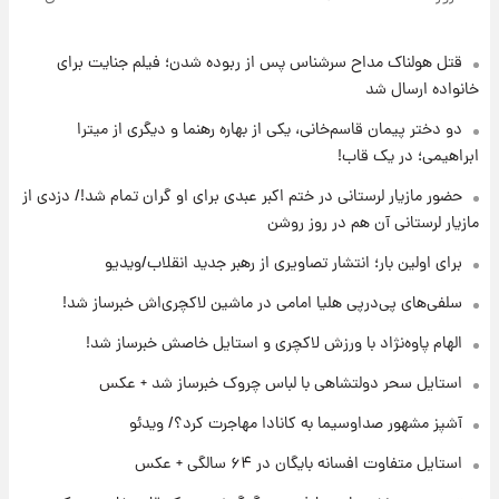
قتل هولناک مداح سرشناس پس از ربوده شدن؛ فیلم جنایت برای
۱۷ ساعت پیش
ارزش سهام عدالت برای امروز ۱۷ مرداد ۱۴۰۵ +
خانواده ارسال شد
جدول
دو دختر پیمان قاسم‌خانی، یکی از بهاره رهنما و دیگری از میترا
ابراهیمی؛ در یک قاب!
۱۸ ساعت پیش
لیونل مسی عزادار شد! + جزئیات
حضور مازیار لرستانی در ختم اکبر عبدی برای او گران تمام شد!/ دزدی از
مازیار لرستانی آن هم در روز روشن
برای اولین بار؛ انتشار تصاویری از رهبر جدید انقلاب/ویدیو
۲۱ ساعت پیش
لحظه برخورد رعد و برق به ساختمان مرکز تجارت
سلفی‌های پی‌درپی هلیا امامی در ماشین لاکچری‌اش خبرساز شد!
جهانی در آمریکا + فیلم
الهام پاوه‌نژاد با ورزش لاکچری و استایل خاصش خبرساز شد!
۲۱ ساعت پیش
استایل سحر دولتشاهی با لباس چروک خبرساز شد + عکس
برای اولین بار؛ انتشار تصاویری از رهبر جدید
انقلاب/ویدیو
آشپز مشهور صداوسیما به کانادا مهاجرت کرد؟/ ویدئو
استایل متفاوت افسانه بایگان در ۶۴ سالگی + عکس
۲۲ ساعت پیش