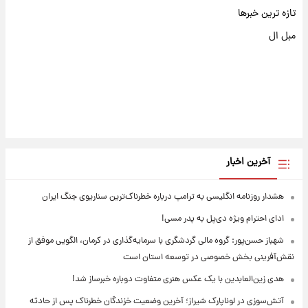
تازه ترین خبرها
مبل ال
آخرین اخبار
هشدار روزنامه انگلیسی به ترامپ درباره خطرناک‌ترین سناریوی جنگ ایران
ادای احترام ویژه دی‌پل به پدر مسی!
شهباز حسن‌پور: گروه مالی گردشگری با سرمایه‌گذاری در کرمان، الگویی موفق از
نقش‌آفرینی بخش خصوصی در توسعه استان است
هدی زین‌العابدین با یک عکس هنری متفاوت دوباره خبرساز شد!
آتش‌سوزی در لوناپارک شیراز؛ آخرین وضعیت خزندگان خطرناک پس از حادثه