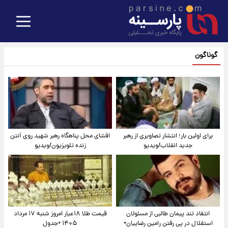
گوناگون
برای اولین بار؛ انتشار تصاویری از رهبر
افشای محل پناهگاه‌ رهبر شهید روی آنتن
جدید انقلاب/ویدیو
زنده تلویزیون/ویدیو
انتقاد تند پیمان طالبی از مسئولان
قیمت طلا ۱۸عیار امروز شنبه ۱۷ مرداد
استقلال در پی رفتن رامین رضاییان+
۱۴۰۵ +جدول