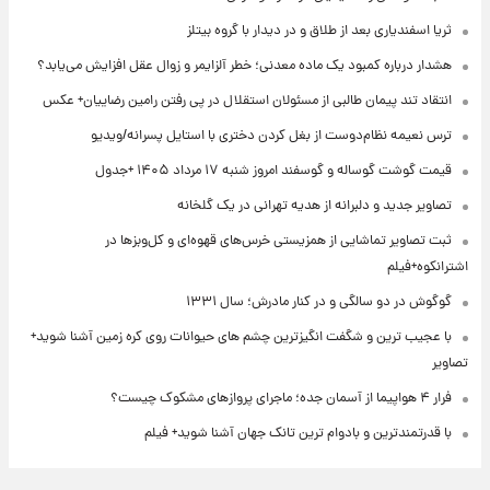
ثریا اسفندیاری بعد از طلاق و در دیدار با گروه بیتلز
هشدار درباره کمبود یک ماده معدنی؛ خطر آلزایمر و زوال عقل افزایش می‌یابد؟
انتقاد تند پیمان طالبی از مسئولان استقلال در پی رفتن رامین رضاییان+ عکس
ترس نعیمه نظام‌دوست از بغل کردن دختری با استایل پسرانه/ویدیو
قیمت گوشت گوساله و گوسفند امروز شنبه ۱۷ مرداد ۱۴۰۵ +جدول
تصاویر جدید و دلبرانه از هدیه تهرانی در یک گلخانه
ثبت تصاویر تماشایی از همزیستی خرس‌های قهوه‌ای و کل‌وبزها در
اشترانکوه+فیلم
گوگوش در دو سالگی و در کنار مادرش؛ سال ۱۳۳۱
با عجیب ترین و شگفت انگیزترین چشم های حیوانات روی کره زمین آشنا شوید+
تصاویر
فرار ۴ هواپیما از آسمان جده؛ ماجرای پروازهای مشکوک چیست؟
با قدرتمندترین و بادوام ترین تانک جهان آشنا شوید+ فیلم