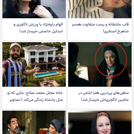
قاب عاشقانه و پست متفاوت همسر
الهام پاوه‌نژاد با ورزش لاکچری و
شاهرخ استخری!
استایل خاصش خبرساز شد!
سلفی‌های پی‌درپی هلیا امامی در
خانه مجلل محمد صلاح، جایی که او
ماشین لاکچری‌اش خبرساز شد!
مثل پادشاه زندگی می‌کند | تصاویر