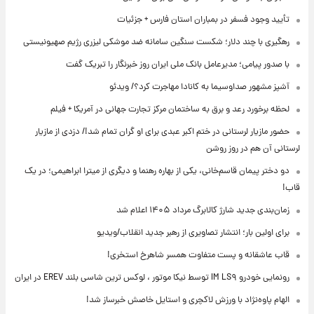
تأیید وجود فسفر در بمباران استان فارس + جزئیات
رهگیری با چند دلار؛ شکست سنگین سامانه ضد موشکی لیزری رژیم صهیونیستی
با صدور پیامی؛ مدیرعامل بانک ملی ایران روز خبرنگار را تبریک گفت
آشپز مشهور صداوسیما به کانادا مهاجرت کرد؟/ ویدئو
لحظه برخورد رعد و برق به ساختمان مرکز تجارت جهانی در آمریکا + فیلم
حضور مازیار لرستانی در ختم اکبر عبدی برای او گران تمام شد!/ دزدی از مازیار
لرستانی آن هم در روز روشن
دو دختر پیمان قاسم‌خانی، یکی از بهاره رهنما و دیگری از میترا ابراهیمی؛ در یک
قاب!
زمان‌بندی جدید شارژ کالابرگ مرداد ۱۴۰۵ اعلام شد
برای اولین بار؛ انتشار تصاویری از رهبر جدید انقلاب/ویدیو
قاب عاشقانه و پست متفاوت همسر شاهرخ استخری!
رونمایی خودرو IM LS۹ توسط نیکا موتور ، لوکس ترین شاسی بلند EREV در ایران
الهام پاوه‌نژاد با ورزش لاکچری و استایل خاصش خبرساز شد!