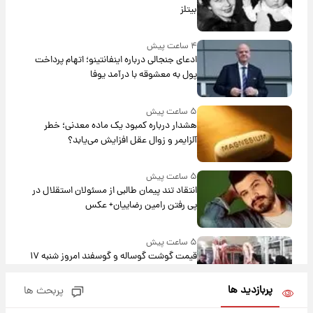
بیتلز
۴ ساعت پیش
ادعای جنجالی درباره اینفانتینو؛ اتهام پرداخت
پول به معشوقه با درآمد یوفا
۵ ساعت پیش
هشدار درباره کمبود یک ماده معدنی؛ خطر
آلزایمر و زوال عقل افزایش می‌یابد؟
۵ ساعت پیش
انتقاد تند پیمان طالبی از مسئولان استقلال در
پی رفتن رامین رضاییان+ عکس
۵ ساعت پیش
قیمت گوشت گوساله و گوسفند امروز شنبه ۱۷
مرداد ۱۴۰۵ +جدول
پربازدید ها
پربحث ها
۶ ساعت پیش