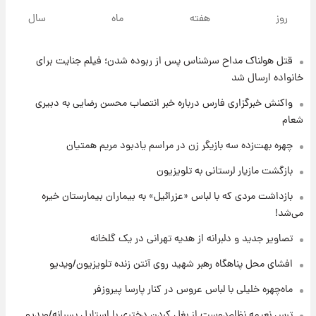
با قدرتمندترین و بادوام ترین تانک جهان آشنا
روز
هفته
ماه
سال
شوید+ فیلم
قتل هولناک مداح سرشناس پس از ربوده شدن؛ فیلم جنایت برای
۶ ساعت پیش
قیمت طلا ۱۸عیار امروز شنبه ۱۷ مرداد ۱۴۰۵
خانواده ارسال شد
+جدول
واکنش خبرگزاری فارس درباره خبر انتصاب محسن رضایی به دبیری
شعام
۷ ساعت پیش
قیمت محصولات ایران‌خودرو و سایپا امروز شنبه
چهره بهت‌زده سه بازیگر زن در مراسم یادبود مریم همتیان
۱۷ مرداد ۱۴۰۵
بازگشت مازیار لرستانی به تلویزیون
۲۰ ساعت پیش
بازداشت مردی که با لباس «عزرائیل» به بیماران بیمارستان خیره
یک پیش ‌بینی مهم برای قیمت دلار، طلا و سکه
می‌شد!
شنبه ۱۷ مرداد ۱۴۰۵
تصاویر جدید و دلبرانه از هدیه تهرانی در یک گلخانه
۲۱ ساعت پیش
افشای محل پناهگاه‌ رهبر شهید روی آنتن زنده تلویزیون/ویدیو
بازیکن به درد نخور استقلال با مقصد اروپا این
تیم را ترک کرد!
ماه‌چهره خلیلی با لباس عروس در کنار پارسا پیروزفر
ترس نعیمه نظام‌دوست از بغل کردن دختری با استایل پسرانه/ویدیو