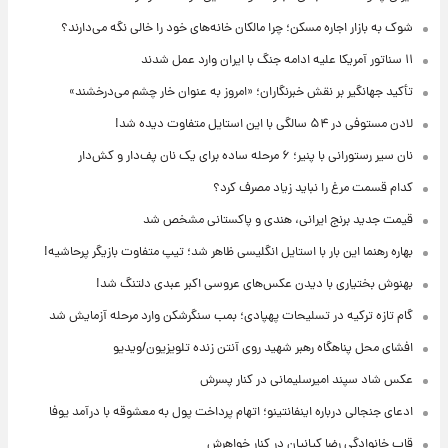
شوک به بازار اجاره مسکن؛ چرا مالکان خانه‌های خود را خالی نگه می‌دارند؟
۱۱ سناتور آمریکا علیه ادامه جنگ با ایران وارد عمل شدند
تأکید جهانگیر بر نقش خبرنگاران؛ «امروز به عنوان خار چشم می‌درخشند»
لادن مستوفی در ۵۴ سالگی با این استایل متفاوت دیده شد!
نان سیر رستورانی با پنیر؛ ۶ مرحله ساده برای یک نان پف‌دار و کش‌دار
کدام قسمت مرغ را نباید زیاد مصرف کرد؟
قیمت جدید برنج ایرانی، هندی و پاکستانی مشخص شد
بهاره رهنما این بار با استایل انگلیسی ظاهر شد؛ تیپ متفاوت بازیگر پرحاشیه!
بهنوش بختیاری با دیدن عکس‌های عروسی اکبر عبدی دلتنگ شد!
گام تازه ترکیه در تسلیحات پهپادی؛ بمب سنگرشکن وارد مرحله آزمایش شد
افشای محل پناهگاه‌ رهبر شهید روی آنتن زنده تلویزیون/ویدیو
عکس شاد سپند امیرسلیمانی در کنار پسرش
ادعای جنجالی درباره اینفانتینو؛ اتهام پرداخت پول به معشوقه با درآمد یوفا
قاب خانوادگی رضا کیانیان در کنار خواهرش