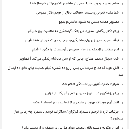
سلفی‌های پی‌درپی هلیا امامی در ماشین لاکچری‌اش خبرساز شد!
خط مقدم نابرابر روایت‌ها؛ مصائب دفاع از حریم افکار عمومی
تصاویر عمامه بستن به شیوه خاتمی/ویدیو
پیام دکتر بیگدلی، مدیرعامل بانک گردشگری به مناسبت روز خبرنگار
ترفند عجیب این زن برای ماهیگیری، موجب حیرت کاربران شد+ فیلم
این سکانس نزدیک بود جان سیروس گرجستانی را بگیرد + فیلم
خانه مجلل محمد صلاح، جایی که او مثل پادشاه زندگی می‌کند | تصاویر
قتل هولناک مداح سرشناس پس از ربوده شدن؛ فیلم جنایت برای خانواده ارسال
شد
شرایط جدید قانون بازنشستگی اعلام شد
پیام پزشکیان در سالروز بمباران اتمی آمریکا علیه ژاپن
افشاگری هولناک بهنوش بختیاری از تجارت موی اجساد + عکس
جزئیات تازه از ترمیم دستمزد کارگران / مذاکرات ترمیم دستمزد چه زمانی آغاز
می‌شود؟
ایران چگونه دست بالای تجارت مواد غذایی در منطقه را از دست داد؟