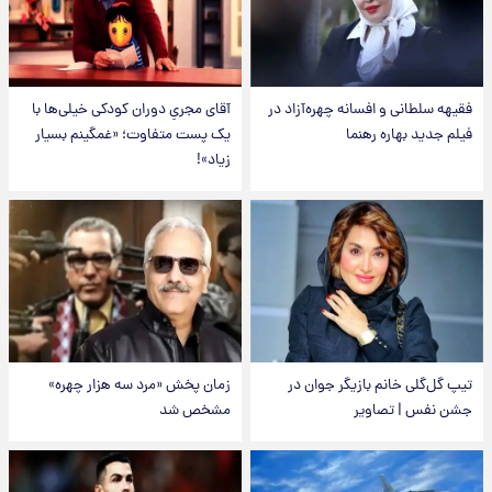
فقیهه سلطانی و افسانه چهره‌آزاد در
آقای مجریِ دوران کودکی خیلی‌ها با
فیلم جدید بهاره رهنما
یک پست متفاوت؛ «غمگینم بسیار
زیاد»!
تیپ گل‌گلی خانم بازیگر جوان در
زمان پخش «مرد سه هزار چهره»
جشن نفس | تصاویر
مشخص شد