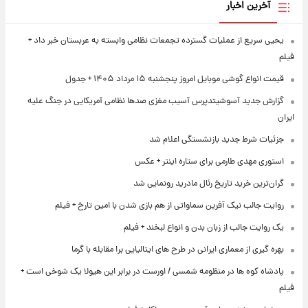
آخرین اخبار
یحیی سریع از عملیات گسترده تجمعات نظامی وابسته به عربستان خبر داد +
فیلم
قیمت انواع گوشی موبایل امروز پنجشنبه ۱۵ مرداد ۱۴۰۵ + جدول
گزارش جدید آسوشیتدپرس آسیب مغزی صدها نظامی آمریکایی در جنگ علیه
ایران
جزئیات شرط جدید بازنشستگی اعلام شد
استوری مهدی طارمی برای ستاره اینتر + عکس
گران‌ترین خرید تاریخ رئال مادرید رونمایی شد
روایت جالب نیک آفرین سماواتی از هم بازی شدن با امین تارخ + فیلم
یک روایت جالب از زبان بدن و انواع لبخند + فیلم
بهره گیری از معماری ایرانی در طرح های ایتالیایی برا مقابله با گرما
پادشاه کوه ها در منظومه شمسی / اورست در برابر این هیولا یک شوخی است +
فیلم