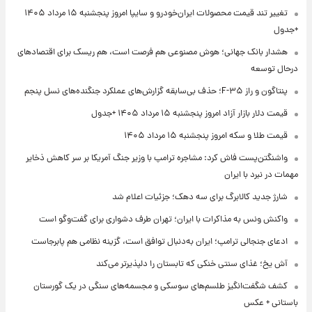
تغییر تند قیمت محصولات ایران‌خودرو و سایپا امروز پنجشنبه ۱۵ مرداد ۱۴۰۵
+جدول
هشدار بانک جهانی؛ هوش مصنوعی هم فرصت است، هم ریسک برای اقتصادهای
درحال توسعه
پنتاگون و راز F-۳۵؛ حذف بی‌سابقه گزارش‌های عملکرد جنگنده‌های نسل پنجم
قیمت دلار بازار آزاد امروز پنجشنبه ۱۵ مرداد ۱۴۰۵ +جدول
قیمت طلا و سکه امروز پنجشنبه ۱۵ مرداد ۱۴۰۵
واشنگتن‌پست فاش کرد: مشاجره ترامپ با وزیر جنگ آمریکا بر سر کاهش ذخایر
مهمات در نبرد با ایران
شارژ جدید کالابرگ برای سه دهک؛ جزئیات اعلام شد
واکنش ونس به مذاکرات با ایران؛ تهران طرف دشواری برای گفت‌وگو است
ادعای جنجالی ترامپ؛ ایران به‌دنبال توافق است، گزینه نظامی هم پابرجاست
آش یخ؛ غذای سنتی خنکی که تابستان را دلپذیرتر می‌کند
کشف شگفت‌انگیز طلسم‌های سوسکی و مجسمه‌های سنگی در یک گورستان
باستانی + عکس