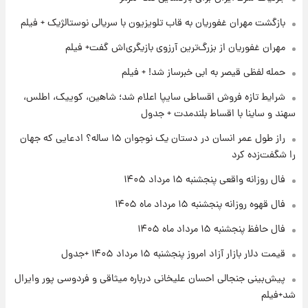
بازگشت مهران غفوریان به قاب تلویزیون با سریالی نوستالژیک + فیلم
۱ روز پیش
ارزش سهام عدالت برای امروز چهارشنبه ۱۴ مرداد
مهران غفوریان از بزرگ‌ترین آرزوی بازیگری‌اش گفت+ فیلم
+ جدول
حمله لفظی قیصر به ابی خبرساز شد! + فیلم
۱ روز پیش
شرایط تازه فروش اقساطی سایپا اعلام شد؛ شاهین، کوییک، اطلس،
آغاز طرح جدید فروش مشارکت در تولید سایپا؛
سهند و ساینا با اقساط بلندمدت + جدول
نام خودرو، مبلغ پیش پرداخت و زمان تحویل |
سود مشارکت چند درصد است؟
راز طول عمر انسان در دستان یک نوجوان ۱۵ ساله؟ ادعایی که جهان
را شگفت‌زده کرد
۱ روز پیش
زمان پخش «مرد سه هزار چهره» مشخص شد
فال روزانه واقعی پنجشنبه ۱۵ مرداد ۱۴۰۵
فال قهوه روزانه پنجشنبه ۱۵ مرداد ماه ۱۴۰۵
فال حافظ پنجشنبه ۱۵ مرداد ماه ۱۴۰۵
قیمت دلار بازار آزاد امروز پنجشنبه ۱۵ مرداد ۱۴۰۵ +جدول
پیش‌بینی جنجالی احسان علیخانی درباره میثاقی و فردوسی پور وایرال
شد+فیلم