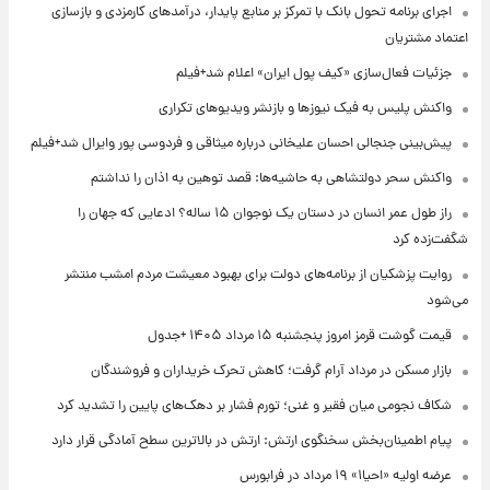
اجرای برنامه تحول بانک با تمرکز بر منابع پایدار، درآمدهای کارمزدی و بازسازی
اعتماد مشتریان
جزئیات فعال‌سازی «کیف پول ایران» اعلام شد+فیلم
واکنش پلیس به فیک نیوزها و بازنشر ویدیوهای تکراری
پیش‌بینی جنجالی احسان علیخانی درباره میثاقی و فردوسی پور وایرال شد+فیلم
واکنش سحر دولتشاهی به حاشیه‌ها: قصد توهین به اذان را نداشتم
راز طول عمر انسان در دستان یک نوجوان ۱۵ ساله؟ ادعایی که جهان را
شگفت‌زده کرد
روایت پزشکیان از برنامه‌های دولت برای بهبود معیشت مردم امشب منتشر
می‌شود
قیمت گوشت قرمز امروز پنجشنبه ۱۵ مرداد ۱۴۰۵ +جدول
بازار مسکن در مرداد آرام گرفت؛ کاهش تحرک خریداران و فروشندگان
شکاف نجومی میان فقیر و غنی؛ تورم فشار بر دهک‌های پایین را تشدید کرد
پیام اطمینان‌بخش سخنگوی ارتش: ارتش در بالاترین سطح آمادگی قرار دارد
عرضه اولیه «احیا۱» ۱۹ مرداد در فرابورس