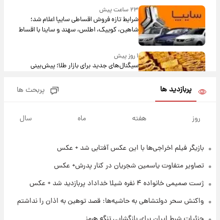
۲۳ ساعت پیش
شرایط تازه فروش اقساطی سایپا اعلام شد؛
شاهین، کوییک، اطلس، سهند و ساینا با اقساط
بلندمدت + جدول
۱ روز پیش
سیگنال‌های جدید برای بازار طلا؛ پیش‌بینی
قیمت سکه و طلا فردا
پربازدید ها
پربحث ها
۱۶ ساعت پیش
فال حافظ پنجشنبه ۱۵ مرداد ماه ۱۴۰۵
روز
هفته
ماه
سال
بازیگر فیلم اخراجی‌ها با این عکس آفتابی شد + عکس
۱۷ ساعت پیش
فال قهوه روزانه پنجشنبه ۱۵ مرداد ماه ۱۴۰۵
تصاویر متفاوت یاسمین شجریان در کنار پدرش+ عکس
ژست صمیمی خانواده ۴ نفره شیلا خداداد پربازدید شد + عکس
۱۸ ساعت پیش
واکنش سحر دولتشاهی به حاشیه‌ها: قصد توهین به اذان را نداشتم
فال روزانه واقعی پنجشنبه ۱۵ مرداد ۱۴۰۵
جزئیات شرط ایران برای بازگشایی تنگه هرمز