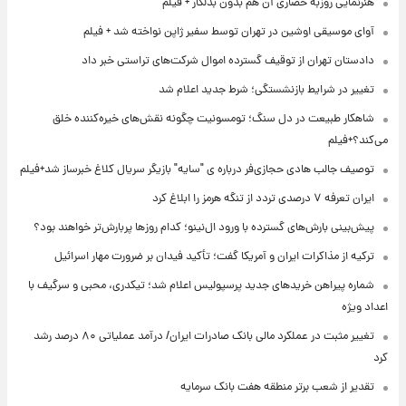
هنرنمایی روزبه حصاری آن هم بدون بدلکار + فیلم
آوای موسیقی اوشین در تهران توسط سفیر ژاپن نواخته شد + فیلم
دادستان تهران از توقیف گسترده اموال شرکت‌های تراستی خبر داد
تغییر در شرایط بازنشستگی؛ شرط جدید اعلام شد
شاهکار طبیعت در دل سنگ؛ تومسونیت چگونه نقش‌های خیره‌کننده خلق
می‌کند؟+فیلم
توصیف جالب هادی حجازی‌فر درباره ی "سایه" بازیگر سریال کلاغ خبرساز شد+فیلم
ایران تعرفه ۷ درصدی تردد از تنگه هرمز را ابلاغ کرد
پیش‌بینی بارش‌های گسترده با ورود ال‌نینو؛ کدام روزها پربارش‌تر خواهند بود؟
ترکیه از مذاکرات ایران و آمریکا گفت؛ تأکید فیدان بر ضرورت مهار اسرائیل
شماره پیراهن خریدهای جدید پرسپولیس اعلام شد؛ تیکدری، محبی و سرگیف با
اعداد ویژه
تغییر مثبت در عملکرد مالی بانک صادرات ایران/ درآمد عملیاتی ۸۰ درصد رشد
کرد
تقدیر از شعب برتر منطقه هفت بانک سرمایه