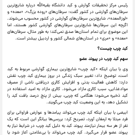
رئیس مرکز تحقیقات گوارش و کبد دانشگاه بقیه‌الله درباره شایع‌ترین
سرطان‌های گوارشی در کشور گفت: سرطان‌های «روده بزرگ»، «معده» و
«لوزالمعده»، شایع‌ترین سرطان‌های گوارشی در کشور محسوب می‌شوند.
اگرچه این سرطان‌ها شایع‌ترین سرطان‌های گوارشی کشور هستند، اما
این موضوع برای تمام استان‌ها صدق نمی‌کند؛ به طور مثال، سرطان‌های
«معده» و «مری» در استان‌های شمالی کشور و اردبیل بیشتر است.
کبد چرب چیست؟
سهم کبد چرب در پیوند عضو
وی با بیان اینکه «کبد چرب» شایع‌ترین بیماری گوارشی مربوط به کبد
است، توضیح داد: تغییر سبک زندگی در بروز بیماری کبد چرب نقش
دارد؛ کاهش فعالیت بدنی و افزایش کالری دریافتی ناشی از مصرف
موادغذایی، سبب کالری مازاد می‌شود. کالری مازاد به امید استفاده در
کبد ذخیره می‌شود؛ هنگامی که چربی، بیش از پنج درصد بافت کبد را
تشکیل دهد، به این وضعیت کبد چرب می‌گویند.
ابیضی با بیان اینکه کبد چرب می‌تواند پیامدها و عوارض فراوانی برای
فرد مبتلا به ارمغان آورد، تصریح کرد: بررسی‌ها بیانگر این است که یک
نفر از هر سه بیمار نیازمند پیوند کبد به دلیل کبد چرب در شرایط نیاز به
پیوند عضو قرار می‌گیرد. کبد چرب می‌تواند با بی‌علامتی آغاز شود یا