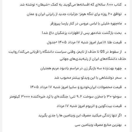
کتاب ۸۰۰ ساله‌ای که افسانه‌ها می‌گویند به کمک «شیطان» نوشته شد
توافق ۶۰ روزه برای تنگه هرمز؛ جزئیات جدید از رایزنی ایران و عمان
ماه‌چهره خلیلی با لباس عروس در کنار پارسا پیروزفر
بحث بازگشت شادمهر پس از اظهارات پزشکیان داغ شد!
قیمت طلا ۱۸عیار امروز شنبه ۱۷ مرداد ۱۴۰۵ +جدول
از سقوط در QS تا حذف از تایمز، وقتی سیاست دانشگاه را قربانی می‌کند/ روایت
حذف دانشگاه‌های ایران از رتبه‌بندی‌های جهانی
چهره بهت‌زده سه بازیگر زن در مراسم یادبود مریم همتیان
سحر دولتشاهی با این ویدئو بیشتر محبوب شد
قیمت محصولات ایران‌خودرو و سایپا امروز شنبه ۱۷ مرداد ۱۴۰۵
سوخو-۳۰ با مخزن سوخت ۹.۶ تنی؛ جنگنده‌ای با بُرد خیره‌کننده ۳۰۰۰ کیلومتر
قیمت بیت‌کوین و اتریوم امروز شنبه ۱۷ مرداد
اگر تنها زندگی میکنید مصرف این ویتامین ها را جدی بگیرید
بهترین منابع مصرف ویتامین سی