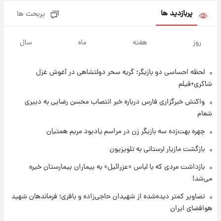
۱۷ مرداد ۱۴۰۵
پربازدید ها
پربحث ها
۱۷ ساعت پیش
یک پیش ‌بینی مهم برای قیمت دلار، طلا و سکه
روز
هفته
ماه
سال
شنبه ۱۷ مرداد ۱۴۰۵
لحظه احساسی دو بازیگر؛ گریه سحر دولتشاهی در آغوش غزل
۱۸ ساعت پیش
بازیکن به درد نخور استقلال با مقصد اروپا این
شاکری+فیلم
تیم را ترک کرد!
واکنش خبرگزاری فارس درباره خبر انتصاب محسن رضایی به دبیری
شعام
۲۲ ساعت پیش
تصاویر کمتر دیده‌شده از شهیدان حاجی‌زاده و
چهره بهت‌زده سه بازیگر زن در مراسم یادبود مریم همتیان
باقری؛ فرماندهان شهید هوافضای ایران
بازگشت مازیار لرستانی به تلویزیون
۱ روز پیش
بازداشت مردی که با لباس «عزرائیل» به بیماران بیمارستان خیره
قیمت خودروهای سایپا تغییر کرد؛ لیست قیمت
می‌شد!
جمعه ۱۶ مرداد منتشر شد
تصاویر کمتر دیده‌شده از شهیدان حاجی‌زاده و باقری؛ فرماندهان شهید
هوافضای ایران
۱ روز پیش
جدول قیمت ایران‌خودرو امروز جمعه ۱۶ مرداد؛