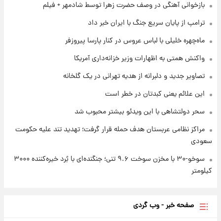
بازخوانی آهنگی در وصف حضرت زهرا توسط شادمهر + فیلم
قیمت‌ها تغییر کرد
ترامپ از پایان سریع جنگ با ایران خبر داد
۱ روز پیش
ماه‌چهره خلیلی با لباس عروس در کنار پارسا پیروزفر
قیمت طلا و سکه امروز جمعه ۱۶ مرداد ۱۴۰۵
+جدول
واکنش همتی به اظهارات وزیر خزانه‌داری آمریکا
تصاویر جدید و دلبرانه از هدیه تهرانی در یک گلخانه
این علائم یعنی کبدتان در خطر است
سحر دولتشاهی با این ویدئو بیشتر محبوب شد
مراکز نظامی عربستان هدف حمله قرار گرفت؛ تهدید تند علیه حکومت
سعودی
سوخو-۳۰ با مخزن سوخت ۹.۶ تنی؛ جنگنده‌ای با بُرد خیره‌کننده ۳۰۰۰
کیلومتر
صفحه خبر - وب گردی