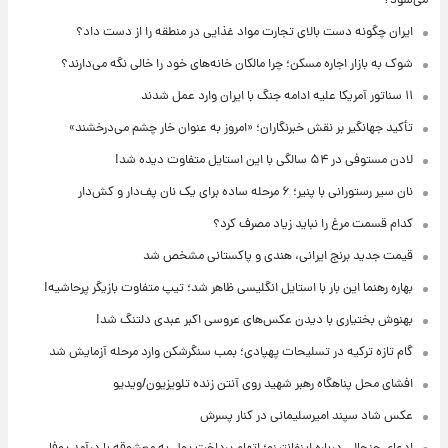
می‌شود؟
ایران چگونه دست بالای تجارت مواد غذایی در منطقه را از دست داد؟
شوک به بازار اجاره مسکن؛ چرا مالکان خانه‌های خود را خالی نگه می‌دارند؟
۱۱ سناتور آمریکا علیه ادامه جنگ با ایران وارد عمل شدند
تأکید جهانگیر بر نقش خبرنگاران؛ «امروز به عنوان خار چشم می‌درخشند»
لادن مستوفی در ۵۴ سالگی با این استایل متفاوت دیده شد!
نان سیر رستورانی با پنیر؛ ۶ مرحله ساده برای یک نان پف‌دار و کش‌دار
کدام قسمت مرغ را نباید زیاد مصرف کرد؟
قیمت جدید برنج ایرانی، هندی و پاکستانی مشخص شد
بهاره رهنما این بار با استایل انگلیسی ظاهر شد؛ تیپ متفاوت بازیگر پرحاشیه!
بهنوش بختیاری با دیدن عکس‌های عروسی اکبر عبدی دلتنگ شد!
گام تازه ترکیه در تسلیحات پهپادی؛ بمب سنگرشکن وارد مرحله آزمایش شد
افشای محل پناهگاه‌ رهبر شهید روی آنتن زنده تلویزیون/ویدیو
عکس شاد سپند امیرسلیمانی در کنار پسرش