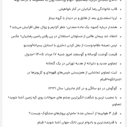
ادعای جنجالی درباره اینفانتینو؛ اتهام پرداخت پول به معشوقه با درآمد یوفا
قاب خانوادگی رضا کیانیان در کنار خواهرش
ثریا اسفندیاری بعد از طلاق و در دیدار با گروه بیتلز
هشدار درباره کمبود یک ماده معدنی؛ خطر آلزایمر و زوال عقل افزایش می‌یابد؟
انتقاد تند پیمان طالبی از مسئولان استقلال در پی رفتن رامین رضاییان+ عکس
ترس نعیمه نظام‌دوست از بغل کردن دختری با استایل پسرانه/ویدیو
قیمت گوشت گوساله و گوسفند امروز شنبه ۱۷ مرداد ۱۴۰۵ +جدول
تصاویر جدید و دلبرانه از هدیه تهرانی در یک گلخانه
ثبت تصاویر تماشایی از همزیستی خرس‌های قهوه‌ای و کل‌وبزها در
اشترانکوه+فیلم
گوگوش در دو سالگی و در کنار مادرش؛ سال ۱۳۳۱
با عجیب ترین و شگفت انگیزترین چشم های حیوانات روی کره زمین آشنا شوید+
تصاویر
فرار ۴ هواپیما از آسمان جده؛ ماجرای پروازهای مشکوک چیست؟
با قدرتمندترین و بادوام ترین تانک جهان آشنا شوید+ فیلم