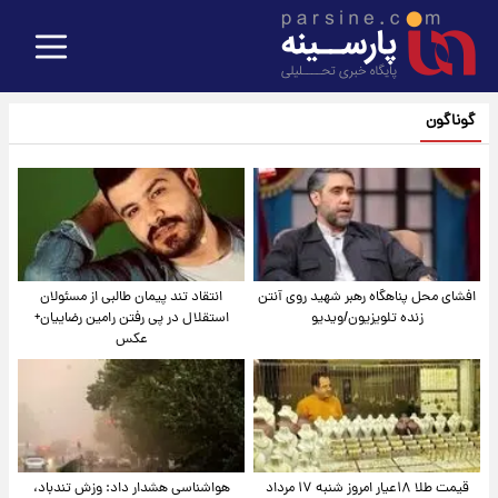
گوناگون
افشای محل پناهگاه‌ رهبر شهید روی آنتن
انتقاد تند پیمان طالبی از مسئولان
زنده تلویزیون/ویدیو
استقلال در پی رفتن رامین رضاییان+
عکس
قیمت طلا ۱۸عیار امروز شنبه ۱۷ مرداد
هواشناسی هشدار داد: وزش تندباد،