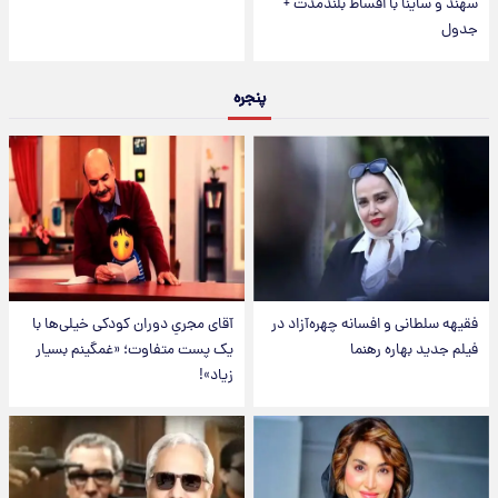
سهند و ساینا با اقساط بلندمدت +
جدول
پنجره
فقیهه سلطانی و افسانه چهره‌آزاد در
آقای مجریِ دوران کودکی خیلی‌ها با
فیلم جدید بهاره رهنما
یک پست متفاوت؛ «غمگینم بسیار
زیاد»!