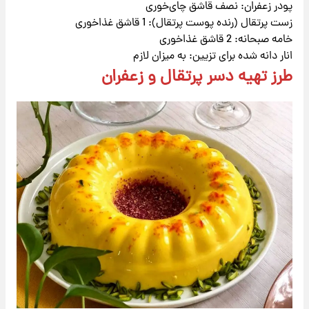
پودر زعفران: نصف قاشق چای‌خوری
زست پرتقال (رنده پوست پرتقال): 1 قاشق غذاخوری
خامه صبحانه: 2 قاشق غذاخوری
انار دانه شده برای تزیین: به میزان لازم
طرز تهیه دسر پرتقال و زعفران