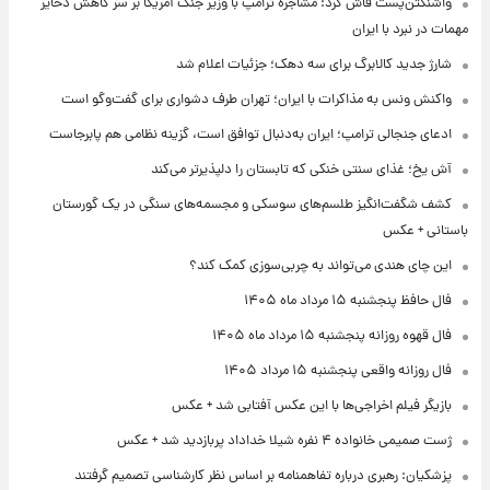
واشنگتن‌پست فاش کرد: مشاجره ترامپ با وزیر جنگ آمریکا بر سر کاهش ذخایر
مهمات در نبرد با ایران
شارژ جدید کالابرگ برای سه دهک؛ جزئیات اعلام شد
واکنش ونس به مذاکرات با ایران؛ تهران طرف دشواری برای گفت‌وگو است
ادعای جنجالی ترامپ؛ ایران به‌دنبال توافق است، گزینه نظامی هم پابرجاست
آش یخ؛ غذای سنتی خنکی که تابستان را دلپذیرتر می‌کند
کشف شگفت‌انگیز طلسم‌های سوسکی و مجسمه‌های سنگی در یک گورستان
باستانی + عکس
این چای هندی می‌تواند به چربی‌سوزی کمک کند؟
فال حافظ پنجشنبه ۱۵ مرداد ماه ۱۴۰۵
فال قهوه روزانه پنجشنبه ۱۵ مرداد ماه ۱۴۰۵
فال روزانه واقعی پنجشنبه ۱۵ مرداد ۱۴۰۵
بازیگر فیلم اخراجی‌ها با این عکس آفتابی شد + عکس
ژست صمیمی خانواده ۴ نفره شیلا خداداد پربازدید شد + عکس
پزشکیان: رهبری درباره تفاهمنامه بر اساس نظر کارشناسی تصمیم گرفتند