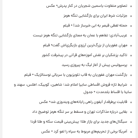
تصاویر متفاوت یاسمین شجریان در کنار پدرش+ عکس
جزئیات شرط ایران برای بازگشایی تنگه هرمز
حمله لفظی قیصر به ابی خبرساز شد! + فیلم
غریب‌آبادی: تفاهم با عمان به معنای بازگشایی تنگه هرمز نیست
مهران غفوریان از بزرگ‌ترین آرزوی بازیگری‌اش گفت+ فیلم
تاکید پزشکیان بر نقش آموزه‌های قرآنی در پیشرفت کشور
پرسپولیس پیش از آغاز لیگ به پیروزی رسید
بازگشت مهران غفوریان به قاب تلویزیون با سریالی نوستالژیک + فیلم
شرایط تازه فروش اقساطی سایپا اعلام شد؛ شاهین، کوییک، اطلس، سهند و
ساینا با اقساط بلندمدت + جدول
قابلیت پرطرفدار آیفون راهی رایانه‌های ویندوزی شد+ عکس
بقایی درباره مذاکرات تهران و مسقط بر سر تنگه هرمز توضیح داد
سیگنال‌های جدید برای بازار طلا؛ پیش‌بینی قیمت سکه و طلا فردا
آمریکا برخی از تحریم‌های مربوط به سپاه را لغو کرد + عکس