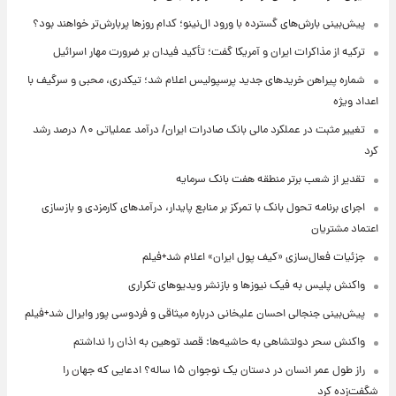
پیش‌بینی بارش‌های گسترده با ورود ال‌نینو؛ کدام روزها پربارش‌تر خواهند بود؟
ترکیه از مذاکرات ایران و آمریکا گفت؛ تأکید فیدان بر ضرورت مهار اسرائیل
شماره پیراهن خریدهای جدید پرسپولیس اعلام شد؛ تیکدری، محبی و سرگیف با
اعداد ویژه
تغییر مثبت در عملکرد مالی بانک صادرات ایران/ درآمد عملیاتی ۸۰ درصد رشد
کرد
تقدیر از شعب برتر منطقه هفت بانک سرمایه
اجرای برنامه تحول بانک با تمرکز بر منابع پایدار، درآمدهای کارمزدی و بازسازی
اعتماد مشتریان
جزئیات فعال‌سازی «کیف پول ایران» اعلام شد+فیلم
واکنش پلیس به فیک نیوزها و بازنشر ویدیوهای تکراری
پیش‌بینی جنجالی احسان علیخانی درباره میثاقی و فردوسی پور وایرال شد+فیلم
واکنش سحر دولتشاهی به حاشیه‌ها: قصد توهین به اذان را نداشتم
راز طول عمر انسان در دستان یک نوجوان ۱۵ ساله؟ ادعایی که جهان را
شگفت‌زده کرد