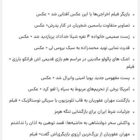
بازیگر فیلم اخراجی‌ها با این عکس آفتابی شد + عکس
۱۶ ساعت پیش
فال روزانه واقعی پنجشنبه ۱۵ مرداد ۱۴۰۵
تصاویر متفاوت یاسمین شجریان در کنار پدرش+ عکس
ژست صمیمی خانواده ۴ نفره شیلا خداداد پربازدید شد + عکس
۲۳ ساعت پیش
قدرت نمایی نوید محمدزاده به سبک بروس لی + عکس
ارزش سهام عدالت برای امروز چهارشنبه ۱۴ مرداد
+ جدول
اشک های پائولو مالدینی در مراسم هم بازی قدیمی اش فرانکو بارزی +
فیلم
۱ روز پیش
پست مفهومی جدید پویا امینی وایرال شد + عکس
آغاز طرح جدید فروش مشارکت در تولید سایپا؛
نام خودرو، مبلغ پیش پرداخت و زمان تحویل |
آمریکا برخی از تحریم‌های مربوط به سپاه را لغو کرد + عکس
سود مشارکت چند درصد است؟
بازگشت مهران غفوریان به قاب تلویزیون با سریالی نوستالژیک + فیلم
۱ روز پیش
زمان پخش «مرد سه هزار چهره» مشخص شد
جزئیات شرط ایران برای بازگشایی تنگه هرمز
واکنش سحر دولتشاهی به حاشیه‌ها: قصد توهین به اذان را نداشتم
۱ روز پیش
مهران غفوریان از بزرگ‌ترین آرزوی بازیگری‌اش گفت+ فیلم
کار استقلال و رامین رضاییان رسما تمام شد +