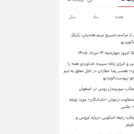
پربحث ها
علی مطهری: اجرای کامل
تفاهم‌نامه اسلام‌آباد، پیروزی
بزرگ‌تری برای ایران است
هفته
ماه
سال
۱۲ ساعت پیش
واکنش تند تاکر کارلسون به حمله
آمریکا به مدرسه میناب؛ «باید
از مراسم تشییع مریم همتیان، بازیگر
سیلی محکمی به صورت ترامپ زد»
۱۳ ساعت پیش
/ویدیو
قیمت طلا و سکه امروز چهارشنبه
۱۴ مرداد ۱۴۰۵/کاهش قیمت طلا
وز چهارشنبه ۱۴ مرداد ۱۴۰۵
و سکه
۱۳ ساعت پیش
 و انرژی زنانه سپیده خداوردی همه را
قیمت بیت‌کوین و اتریوم امروز
؛ همسر رضا عطاران در اجل معلق به تیم
چهارشنبه ۱۴ مرداد
جو پیوست!/ویدیو
جالب سوپرمدل روس در اصفهان
تفاوت ارغوان «دلدادگان» مورد توجه
 + عکس
الب رابعه اسکویی درباره عروس و
فیلم