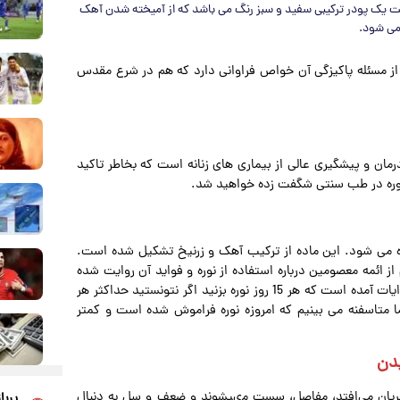
ست یک پودر ترکیبی سفید و سبز رنگ می باشد که از آمیخته شدن آهک
می شود.
از مسئله پاکیزگی آن خواص فراوانی دارد که هم در شرع مقدس
ان و پیشگیری عالی از بیماری های زنانه است که بخاطر تاکید
 نوره در طب سنتی شگفت زده خواهید شد.
اده می شود. این ماده از ترکیب آهک و زرنیخ تشکیل شده است.
ز ائمه معصومین درباره استفاده از نوره و فواید آن روایت شده
است. تا حدی که کسی که نوره مصرف نکند مومن نیست.در روایات آمده است که هر 15 روز نوره بزنید اگر نتونستید حداکثر هر
اما متاسفنه می بینیم که امروزه نوره فراموش شده است و کمتر
یدن
ریان می‌افتد، مفاصل، سست مىیشوند و ضعف و سِل به دنبال
پربا