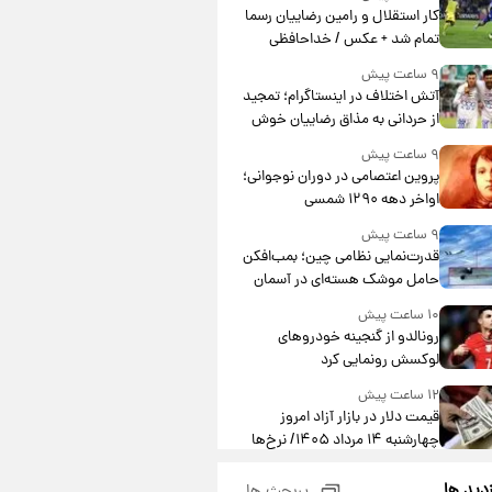
کار استقلال و رامین رضاییان رسما
تمام شد + عکس / خداحافظی
صمیمانه آبی ها با رامین!
۹ ساعت پیش
آتش اختلاف در اینستاگرام؛ تمجید
از حردانی به مذاق رضاییان خوش
نیامد+عکس
۹ ساعت پیش
پروین اعتصامی در دوران نوجوانی؛
اواخر دهه ۱۲۹۰ شمسی
۹ ساعت پیش
قدرت‌نمایی نظامی چین؛ بمب‌افکن
حامل موشک هسته‌ای در آسمان
ظاهر شد
۱۰ ساعت پیش
رونالدو از گنجینه خودروهای
لوکسش رونمایی کرد
۱۲ ساعت پیش
قیمت دلار در بازار آزاد امروز
چهارشنبه ۱۴ مرداد ۱۴۰۵/ نرخ‌ها
ثابت ماند؟ +جدول
۱۲ ساعت پیش
زدید ها