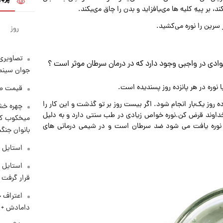
د، بر پیهِ کلیه‌ ها مىیافزاید و بدن را چاق مىیکند.
 سرین را نوره ‌می‌کشید.
روز
تصاویری 
وادی در واجبی وجود دارد که در درمان سرطان موثر است ؟
جوان سینما
 نوره در هر پانزده روز پسندیده است.
قیمت طلا امر
ه روز یک‌بار انجام شود. اگر بیست روز بر تو گذشت و این کار را
چهره خشن
خداوند قرض کن.نوره خواص زیادی در طب سنتی دارد و به دلیل
میخکوب کرد
ر نوره یافت می شود ضد سرطان است و در شیمی درمانی های
بانوان جنگ
استایل 
استایل م
قرار گرفت
اعتراف ج
دامادش + 