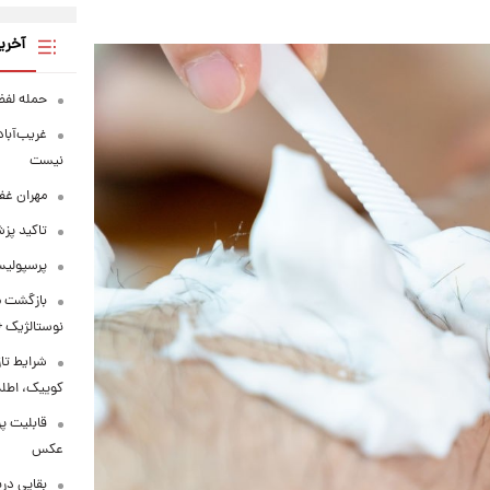
آخری
حمله لفظی
غریب‌آباد
نیست
مهران غفو
تاکید پز
پرسپولیس
بازگشت مه
نوستالژیک +
شرایط تا
کوییک، اطلس
قابلیت پر
عکس
بقایی درب