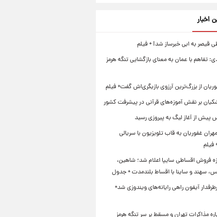
ن اخبار
 قیصر به ابی خبرساز شد! + فیلم
ی: تفاهم با عمان به معنای بازگشایی تنگه هرمز
ریان از بزرگ‌ترین آرزوی بازیگری‌اش گفت+ فیلم
شکیان بر نقش آموزه‌های قرآنی در پیشرفت کشور
 پیش از آغاز لیگ به پیروزی رسید
ران غفوریان به قاب تلویزیون با سریالی
 فیلم
زه فروش اقساطی سایپا اعلام شد؛ شاهین،
، سهند و ساینا با اقساط بلندمدت + جدول
طرفدار آیفون راهی رایانه‌های ویندوزی شد+
اره مذاکرات تهران و مسقط بر سر تنگه هرمز