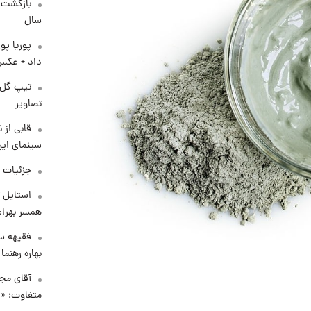
سال
پوریا پو
داد + عکس
تیپ گل‌گ
تصاویر
قابی از 
سینمای ایر
جزئیات ش
استایل ت
همسر بهرام
فقیهه سل
بهاره رهنما
آقای مجر
متفاوت؛ «غ