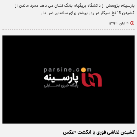
پارسینه: پژوهش از دانشگاه بریگهام یانگ نشان می دهد مجرد ماندن از
کشیدن 15 نخ سیگار در روز بیشتر برای سلامتی ضرر دار…
۴ آبان ۱۳۹۳
کشیدن نقاشی فوری با انگشت +عکس