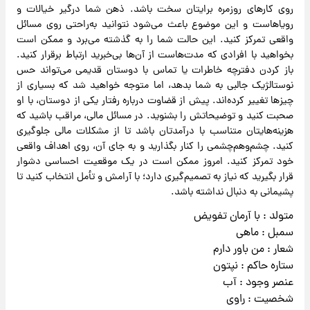
روی کارهای روزمره برایتان سخت باشد. ذهن شما درگیر خیالات و
رویاهاست و این موضوع باعث می‌شود نتوانید به‌راحتی روی مسائل
واقعی تمرکز کنید. این حالت شما را به گذشته می‌برد و ممکن است
بخواهید با افرادی که مدت‌هاست از آن‌ها بی‌خبرید ارتباط برقرار کنید.
باز کردن دفترچه خاطرات یا تماس با دوستان قدیمی می‌تواند حس
نوستالژیک جالبی به شما بدهد، اما متوجه خواهید شد که بسیاری از
چیزها تغییر کرده‌اند. پیش از قضاوت درباره رفتار یکی از دوستان، با او
صحبت کنید و توضیحاتش را بشنوید. در مسائل مالی، مراقب باشید که
هزینه‌هایتان متناسب با درآمدتان باشد تا از مشکلات مالی جلوگیری
کنید. چشم‌وهم‌چشمی را کنار بگذارید و به جای آن، روی اهداف واقعی
خود تمرکز کنید. امروز ممکن است در یک موقعیت احساسی دشوار
قرار بگیرید که نیاز به تصمیم‌گیری دارد؛ با آرامش و تأمل انتخاب کنید تا
پشیمانی به دنبال نداشته باشد.
متولد : با آرمان تفویض
سمبل : ماهی
شعار : من باور دارم
ستاره حاکم : نپتون
عنصر وجود : آب
شخصیت : راوی