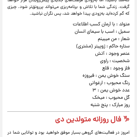
گله‌مند باشید، اما به‌زودی فرصت‌های جدیدی پیش‌رویتان قرار خواهد
گرفت. زندگی شما با تلاش و برنامه‌ریزی می‌تواند پررونق‌تر شود. چیزی
که گم کرده‌اید به‌زودی پیدا خواهد شد، پس نگران نباشید.
متولد : با آرمان کسب اطلاعات
سمبل : اسب با سیمای انسان
شعار : من میبینم
ستاره حاکم : ژوپیتر (مشتری)
عنصر وجود : آتش
شخصیت : راوی
فلز وجود : قلع
سنگ خوش یمن : فیروزه
رنگ محبوب : ارغوانی
عدد خوش یمن : ۳
گل محبوب : میخک
روز مبارک : پنج شنبه
♑ فال روزانه متولدین دی
امروز در فعالیت‌های گروهی بسیار موفق خواهید بود و توانایی شما در