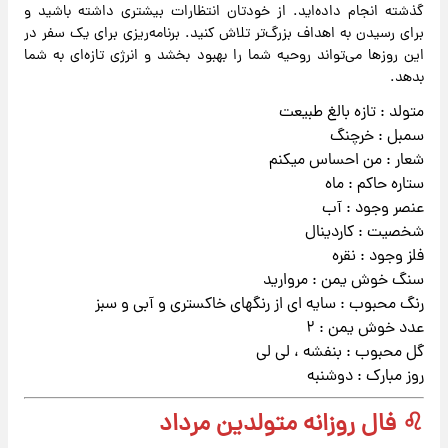
گذشته انجام داده‌اید. از خودتان انتظارات بیشتری داشته باشید و
برای رسیدن به اهداف بزرگ‌تر تلاش کنید. برنامه‌ریزی برای یک سفر در
این روزها می‌تواند روحیه شما را بهبود بخشد و انرژی تازه‌ای به شما
بدهد.
متولد : تازه بالغ طبیعت
سمبل : خرچنگ
شعار : من احساس میکنم
ستاره حاکم : ماه
عنصر وجود : آب
شخصیت : کاردینال
فلز وجود : نقره
سنگ خوش یمن : مروارید
رنگ محبوب : سایه ای از رنگهای خاکستری و آبی و سبز
عدد خوش یمن : ۲
گل محبوب : بنفشه ، لی لی
روز مبارک : دوشنبه
♌ فال روزانه متولدین مرداد