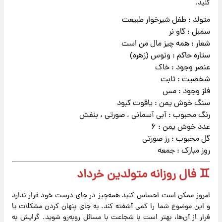
کنید.
متولد : طفل شیرخوار طبیعت
سمبل : گاو نر
شعار : همه چیز مال من است
ستاره حاکم : ونوس (زهره)
عنصر وجود : خاک
شخصیت : ثابت
فلز وجود : مس
سنگ خوش یمن : یاقوت کبود
رنگ محبوب : آبی آسمانی ، صورتی ، بنفش
عدد خوش یمن : ۶
گل محبوب : رز صورتی
روز مبارک : جمعه
♊ فال روزانه متولدین خرداد
امروز ممکن است احساس کنید همه‌چیز در جای درست خود قرار ندارد
و این موضوع شما را کمی آشفته کند. به جای پنهان کردن مشکلات یا
فرار از آن‌ها، بهتر است با شجاعت با مسائل روبه‌رو شوید. گرایش به