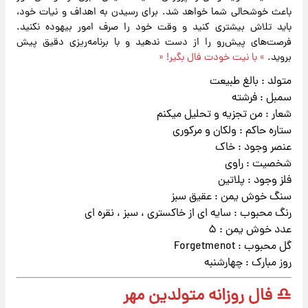
باعث خوشحالی شما خواهد شد. برای رسیدن به اهداف و نیات خود،
باید تلاش بیشتری کنید و وقت خود را صرف امور بیهوده نکنید.
فرصت‌های پیش‌رو را از دست ندهید و با برنامه‌ریزی دقیق پیش
بروید.
» با نیت خودت فال بگیر! «
متولد : بالغ طبیعت
سمبل : فرشته
شعار : من تجزیه و تحلیل میکنم
ستاره حاکم : ولکان و مرکوری
عنصر وجود : خاک
شخصیت : راوی
فلز وجود : پلاتین
سنگ خوش یمن : عقیق سبز
رنگ محبوب : سایه ای از خاکستری ، سبز ، نقره ای
عدد خوش یمن : ۵
گل محبوب : Forgetmenot
روز مبارک : چهارشنبه
♎ فال روزانه متولدین مهر