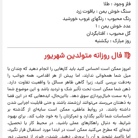
فلز وجود : طلا
سنگ خوش یمن : یاقوت زرد
رنگ محبوب : رنگهای غروب خورشید
عدد خوش یمن : ۱
گل محبوب : آفتابگردان
روز مبارک : یکشنبه
♍ فال روزانه متولدین شهریور
امروز ممکن است احساس کنید باید کارهایی را انجام دهید که چندان با
میل شما همخوانی ندارند، اما پیش از هر اقدامی، همه جوانب را
به‌دقت بررسی کنید، زیرا گاهی ظاهر مسائل با واقعیت تفاوت دارد.
ذهن شما ممکن است تحت تأثیر شک و تردید باشد و این موضوع شما
را به سمت خیال‌پردازی سوق دهد. بااین‌حال، ایده‌هایی که در این فضا
به ذهنتان می‌رسند می‌توانند ارزشمند باشند و حتی قابلیت اجرایی شدن
داشته باشند. در روابط عاطفی، ممکن است سایه‌ای از گذشته بر
احساسات شما تأثیر بگذارد و تمرکزتان را به خود جلب کند. برای بهبود
شرایط، به دنبال راهکارهای عملی باشید. در محیط کار یا تحصیل،
ایده‌ای که مطرح می‌کنید ممکن است در ابتدا مورد استقبال قرار نگیرد،
اما ناامید نشوید و آن را پرورش دهید. شنیدن خبری از دوستی دور