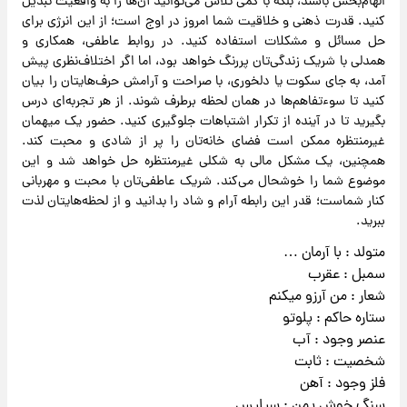
الهام‌بخش باشند، بلکه با کمی تلاش می‌توانید آن‌ها را به واقعیت تبدیل
کنید. قدرت ذهنی و خلاقیت شما امروز در اوج است؛ از این انرژی برای
حل مسائل و مشکلات استفاده کنید. در روابط عاطفی، همکاری و
همدلی با شریک زندگی‌تان پررنگ خواهد بود، اما اگر اختلاف‌نظری پیش
آمد، به جای سکوت یا دلخوری، با صراحت و آرامش حرف‌هایتان را بیان
کنید تا سوءتفاهم‌ها در همان لحظه برطرف شوند. از هر تجربه‌ای درس
بگیرید تا در آینده از تکرار اشتباهات جلوگیری کنید. حضور یک میهمان
غیرمنتظره ممکن است فضای خانه‌تان را پر از شادی و محبت کند.
همچنین، یک مشکل مالی به شکلی غیرمنتظره حل خواهد شد و این
موضوع شما را خوشحال می‌کند. شریک عاطفی‌تان با محبت و مهربانی
کنار شماست؛ قدر این رابطه آرام و شاد را بدانید و از لحظه‌هایتان لذت
ببرید.
متولد : با آرمان …
سمبل : عقرب
شعار : من آرزو میکنم
ستاره حاکم : پلوتو
عنصر وجود : آب
شخصیت : ثابت
فلز وجود : آهن
سنگ خوش یمن : سیلیس