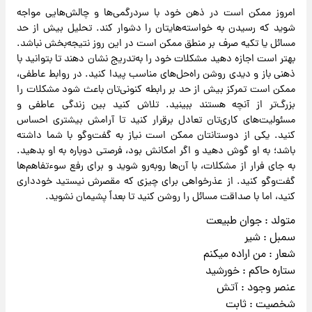
امروز ممکن است در ذهن خود با سردرگمی‌ها و چالش‌هایی مواجه
شوید که رسیدن به خواسته‌هایتان را دشوار کند. تحلیل بیش از حد
مسائل یا تکیه صرف بر منطق ممکن است در این روز نتیجه‌بخش نباشد.
بهتر است اجازه دهید مشکلات خود را به‌تدریج نشان دهند تا بتوانید با
ذهنی باز و دیدی روشن راه‌حل‌های مناسب پیدا کنید. در روابط عاطفی،
ممکن است تمرکز بیش از حد بر رابطه کنونی‌تان باعث شود مشکلات را
بزرگ‌تر از آنچه هستند ببینید. تلاش کنید بین زندگی عاطفی و
مسئولیت‌های کاری‌تان تعادل برقرار کنید تا آرامش بیشتری احساس
کنید. یکی از دوستانتان ممکن است نیاز به گفت‌وگو با شما داشته
باشد؛ به او گوش دهید و اگر امکانش بود، فرصتی دوباره به او بدهید.
به جای فرار از مشکلات، با آن‌ها روبه‌رو شوید و برای رفع سوءتفاهم‌ها
گفت‌وگو کنید. از عذرخواهی برای چیزی که مقصرش نیستید خودداری
کنید، اما با صداقت مسائل را روشن کنید تا بعداً پشیمان نشوید.
متولد : جوان طبیعت
سمبل : شیر
شعار : من اراده میکنم
ستاره حاکم : خورشید
عنصر وجود : آتش
شخصیت : ثابت