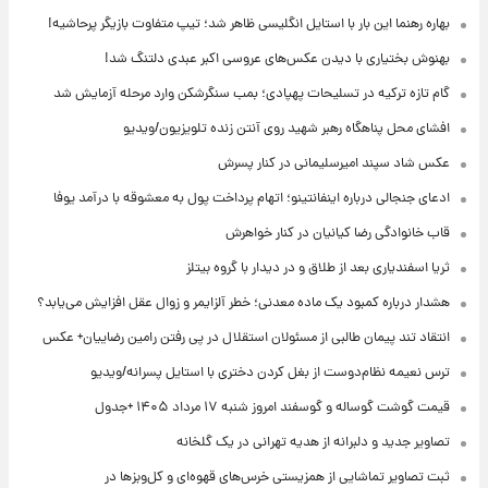
بهاره رهنما این بار با استایل انگلیسی ظاهر شد؛ تیپ متفاوت بازیگر پرحاشیه!
بهنوش بختیاری با دیدن عکس‌های عروسی اکبر عبدی دلتنگ شد!
گام تازه ترکیه در تسلیحات پهپادی؛ بمب سنگرشکن وارد مرحله آزمایش شد
افشای محل پناهگاه‌ رهبر شهید روی آنتن زنده تلویزیون/ویدیو
عکس شاد سپند امیرسلیمانی در کنار پسرش
ادعای جنجالی درباره اینفانتینو؛ اتهام پرداخت پول به معشوقه با درآمد یوفا
قاب خانوادگی رضا کیانیان در کنار خواهرش
ثریا اسفندیاری بعد از طلاق و در دیدار با گروه بیتلز
هشدار درباره کمبود یک ماده معدنی؛ خطر آلزایمر و زوال عقل افزایش می‌یابد؟
انتقاد تند پیمان طالبی از مسئولان استقلال در پی رفتن رامین رضاییان+ عکس
ترس نعیمه نظام‌دوست از بغل کردن دختری با استایل پسرانه/ویدیو
قیمت گوشت گوساله و گوسفند امروز شنبه ۱۷ مرداد ۱۴۰۵ +جدول
تصاویر جدید و دلبرانه از هدیه تهرانی در یک گلخانه
ثبت تصاویر تماشایی از همزیستی خرس‌های قهوه‌ای و کل‌وبزها در