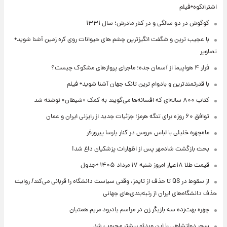
اشترانکوه+فیلم
گوگوش در دو سالگی و در کنار مادرش؛ سال ۱۳۳۱
با عجیب ترین و شگفت انگیزترین چشم های حیوانات روی کره زمین آشنا شوید+
تصاویر
فرار ۴ هواپیما از آسمان جده؛ ماجرای پروازهای مشکوک چیست؟
با قدرتمندترین و بادوام ترین تانک جهان آشنا شوید+ فیلم
کتاب ۸۰۰ ساله‌ای که افسانه‌ها می‌گویند به کمک «شیطان» نوشته شد
توافق ۶۰ روزه برای تنگه هرمز؛ جزئیات جدید از رایزنی ایران و عمان
ماه‌چهره خلیلی با لباس عروس در کنار پارسا پیروزفر
بحث بازگشت شادمهر پس از اظهارات پزشکیان داغ شد!
قیمت طلا ۱۸عیار امروز شنبه ۱۷ مرداد ۱۴۰۵ +جدول
از سقوط در QS تا حذف از تایمز، وقتی سیاست دانشگاه را قربانی می‌کند/ روایت
حذف دانشگاه‌های ایران از رتبه‌بندی‌های جهانی
چهره بهت‌زده سه بازیگر زن در مراسم یادبود مریم همتیان
سحر دولتشاهی با این ویدئو بیشتر محبوب شد