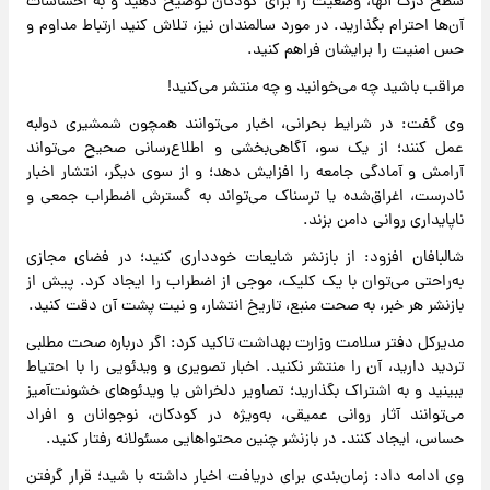
سطح درک آنها، وضعیت را برای کودکان توضیح دهید و به احساسات
آن‌ها احترام بگذارید. در مورد سالمندان نیز، تلاش کنید ارتباط مداوم و
حس امنیت را برایشان فراهم کنید.
مراقب باشید چه می‌خوانید و چه منتشر می‌کنید!
وی گفت: در شرایط بحرانی، اخبار می‌توانند همچون شمشیری دولبه
عمل کنند؛ از یک سو، آگاهی‌بخشی و اطلاع‌رسانی صحیح می‌تواند
آرامش و آمادگی جامعه را افزایش دهد؛ و از سوی دیگر، انتشار اخبار
نادرست، اغراق‌شده یا ترسناک می‌تواند به گسترش اضطراب جمعی و
ناپایداری روانی دامن بزند.
شالبافان افزود: از بازنشر شایعات خودداری کنید؛ در فضای مجازی
به‌راحتی می‌توان با یک کلیک، موجی از اضطراب را ایجاد کرد. پیش از
بازنشر هر خبر، به صحت منبع، تاریخ انتشار، و نیت پشت آن دقت کنید.
مدیرکل دفتر سلامت وزارت بهداشت تاکید کرد: اگر درباره‌ صحت مطلبی
تردید دارید، آن را منتشر نکنید. اخبار تصویری و ویدئویی را با احتیاط
ببینید و به اشتراک بگذارید؛ تصاویر دلخراش یا ویدئوهای خشونت‌آمیز
می‌توانند آثار روانی عمیقی، به‌ویژه در کودکان، نوجوانان و افراد
حساس، ایجاد کنند. در بازنشر چنین محتواهایی مسئولانه رفتار کنید.
وی ادامه داد: زمان‌بندی برای دریافت اخبار داشته با شید؛ قرار گرفتن