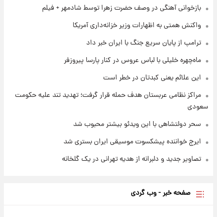
جدول قیمت ایران‌خودرو امروز جمعه ۱۶ مرداد؛
بازخوانی آهنگی در وصف حضرت زهرا توسط شادمهر + فیلم
قیمت‌ها تغییر کرد
واکنش همتی به اظهارات وزیر خزانه‌داری آمریکا
۱ روز پیش
ترامپ از پایان سریع جنگ با ایران خبر داد
قیمت طلا و سکه امروز جمعه ۱۶ مرداد ۱۴۰۵
+جدول
ماه‌چهره خلیلی با لباس عروس در کنار پارسا پیروزفر
این علائم یعنی کبدتان در خطر است
مراکز نظامی عربستان هدف حمله قرار گرفت؛ تهدید تند علیه حکومت
سعودی
سحر دولتشاهی با این ویدئو بیشتر محبوب شد
ایرج خواننده پیشکسوت موسیقی ایران بستری شد
تصاویر جدید و دلبرانه از هدیه تهرانی در یک گلخانه
صفحه خبر - وب گردی