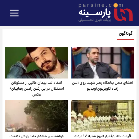
گوناگون
افشای محل پناهگاه‌ رهبر شهید روی آنتن
انتقاد تند پیمان طالبی از مسئولان
زنده تلویزیون/ویدیو
استقلال در پی رفتن رامین رضاییان+
عکس
قیمت طلا ۱۸عیار امروز شنبه ۱۷ مرداد
هواشناسی هشدار داد: وزش تندباد،