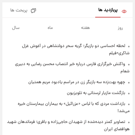
۱۷ مرداد ۱۴۰۵
پربازدید ها
پربحث ها
۱۷ ساعت پیش
یک پیش ‌بینی مهم برای قیمت دلار، طلا و سکه
روز
هفته
ماه
سال
شنبه ۱۷ مرداد ۱۴۰۵
لحظه احساسی دو بازیگر؛ گریه سحر دولتشاهی در آغوش غزل
۱۷ ساعت پیش
بازیکن به درد نخور استقلال با مقصد اروپا این
شاکری+فیلم
تیم را ترک کرد!
واکنش خبرگزاری فارس درباره خبر انتصاب محسن رضایی به دبیری
شعام
۲۲ ساعت پیش
تصاویر کمتر دیده‌شده از شهیدان حاجی‌زاده و
چهره بهت‌زده سه بازیگر زن در مراسم یادبود مریم همتیان
باقری؛ فرماندهان شهید هوافضای ایران
بازگشت مازیار لرستانی به تلویزیون
۱ روز پیش
بازداشت مردی که با لباس «عزرائیل» به بیماران بیمارستان خیره
قیمت خودروهای سایپا تغییر کرد؛ لیست قیمت
می‌شد!
جمعه ۱۶ مرداد منتشر شد
تصاویر کمتر دیده‌شده از شهیدان حاجی‌زاده و باقری؛ فرماندهان شهید
هوافضای ایران
۱ روز پیش