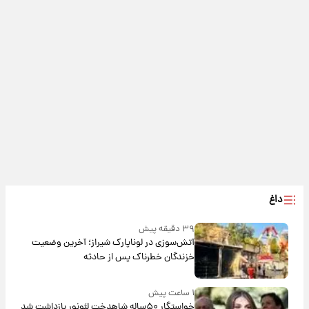
داغ
۳۹ دقیقه پیش
آتش‌سوزی در لوناپارک شیراز؛ آخرین وضعیت
خزندگان خطرناک پس از حادثه
۱ ساعت پیش
خواستگار ۵۰ساله شاهدخت لئونور بازداشت شد