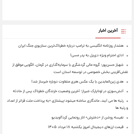
آخرین اخبار
هشدار روزنامه انگلیسی به ترامپ درباره خطرناک‌ترین سناریوی جنگ ایران
ادای احترام ویژه دی‌پل به پدر مسی!
شهباز حسن‌پور: گروه مالی گردشگری با سرمایه‌گذاری در کرمان، الگویی موفق از
نقش‌آفرینی بخش خصوصی در توسعه استان است
هدی زین‌العابدین با یک عکس هنری متفاوت دوباره خبرساز شد!
آتش‌سوزی در لوناپارک شیراز؛ آخرین وضعیت خزندگان خطرناک پس از حادثه
رتبه ها می آیند، ماندگاری ساخته میشود؛پیشتازی «به پرداخت ملت فراتر از اعداد
و رتبه ها
نفیسه روشن از «دخترش» انار رونمایی کرد!/ویدیو
قیمت ارزهای دیجیتال امروز یکشنبه ۱۸ مرداد ۱۴۰۵