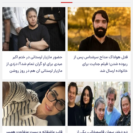
قتل هولناک مداح سرشناس پس از
حضور مازیار لرستانی در ختم اکبر
ربوده شدن؛ فیلم جنایت برای
عبدی برای او گران تمام شد!/ دزدی از
خانواده ارسال شد
مازیار لرستانی آن هم در روز روشن
دو دختر پیمان قاسم‌خانی، یکی از
قاب عاشقانه و پست متفاوت همسر