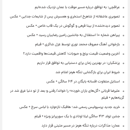
عراقچی: به توافق درباره مسیر موقت با عمان نزدیک شده‌ایم
تصویری عاشقانه از شاهرخ استخری و همسرش پس از شایعات جدایی + عکس
تصویر دیده‌نشده از بیتا فرهی و گوگوش در یک قاب خاص + عکس
پیراهن شماره ۱۰ استقلال به جانشین رامین رضاییان رسید + عکس
بازخوانی آهنگ معروف محمد نوری توسط غزل شاکری + فیلم
آخرین وضعیت قیمت برنج و حبوبات؛ کاهش قیمت‌ها واقعیت دارد؟
پزشکیان: در بهترین زمان برای دستیابی به توافق قرار داریم
شروط ایران برای بازگشایی تنگه هرمز اعلام شد
استایل متفاوت افسانه بایگان در ۶۴ سالگی + عکس
علیرضا قربانی «گل‌های باران خورده» را خواند/ رفتی و بعد از تو دنیا غرق شد در
گریه‌هایم + فیلم
خرید جدید پرسپولیس رسمی شد؛ هافبک تازه‌وارد با لباس سرخ + عکس
جشن تولد ۴۳ سالگی لیلا اوتادی با یک سورپرایز ویژه + فیلم
عمان: مذاکرات درباره تنگه هرمز در مسیر مثبتی قرار دارد