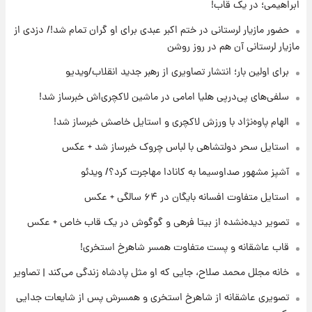
ابراهیمی؛ در یک قاب!
۱۸ ساعت پیش
لیونل مسی عزادار شد! + جزئیات
حضور مازیار لرستانی در ختم اکبر عبدی برای او گران تمام شد!/ دزدی از
مازیار لرستانی آن هم در روز روشن
برای اولین بار؛ انتشار تصاویری از رهبر جدید انقلاب/ویدیو
۲۱ ساعت پیش
لحظه برخورد رعد و برق به ساختمان مرکز تجارت
سلفی‌های پی‌درپی هلیا امامی در ماشین لاکچری‌اش خبرساز شد!
جهانی در آمریکا + فیلم
الهام پاوه‌نژاد با ورزش لاکچری و استایل خاصش خبرساز شد!
۲۱ ساعت پیش
استایل سحر دولتشاهی با لباس چروک خبرساز شد + عکس
برای اولین بار؛ انتشار تصاویری از رهبر جدید
انقلاب/ویدیو
آشپز مشهور صداوسیما به کانادا مهاجرت کرد؟/ ویدئو
استایل متفاوت افسانه بایگان در ۶۴ سالگی + عکس
۲۲ ساعت پیش
تصاویر عمامه بستن به شیوه خاتمی/ویدیو
تصویر دیده‌نشده از بیتا فرهی و گوگوش در یک قاب خاص + عکس
قاب عاشقانه و پست متفاوت همسر شاهرخ استخری!
خانه مجلل محمد صلاح، جایی که او مثل پادشاه زندگی می‌کند | تصاویر
تصویری عاشقانه از شاهرخ استخری و همسرش پس از شایعات جدایی