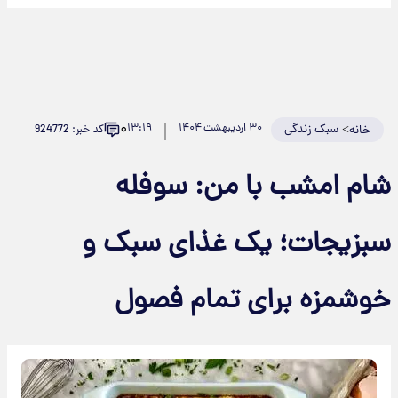
۰
>
سبک زندگی
۳۰ اردیبهشت ۱۴۰۴
۱۳:۱۹
کد خبر: 924772
خانه
شام امشب با من: سوفله
سبزیجات؛ یک غذای سبک و
خوشمزه برای تمام فصول