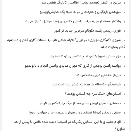
بنزین در انتظار تصمیم نهایی؛ افزایش کالابرگ قطعی شد
دورهمی بازیگران و هنرمندان در حاشیه یک نمایش/ویدیو
واکنش معنادار ظریف به سیاستی که این روزها اسرائیل دنبال می کند
فوری: ربیعی رفت، نکونام سرمربی جدید تراکتور
شیوع «کم‌کاری اجباری» در ایران/ افراد شاغل باید به ساعات کاری کمتر و دستمزد
کمتر رضایت دهند
بازار خودرو امروز ۱۸ مرداد چه تغییری کرد؟ +جدول
روایت رامین پرچمی از کاری که مهران مدیری برایش انجام داد/ویدیو
تاریخ احتمالی دربی مشخص شد
خواستگار ۵۰ساله شاهدخت لئونور بازداشت شد
انسان‌های «سگ‌سر» چه کسانی بودند؟
نخستین تصویر لیونل مسی بعد از مرگ پدر+عکس و فیلم
سلفی دیدنی نیوشا ضیغمی و دخترش؛ بهترین حال جهان را دارم!
الهام حمیدی با این استایل رنگارنگ در اسپانیا دیده شد؛ خاص یا بیش از حد
شلوغ؟