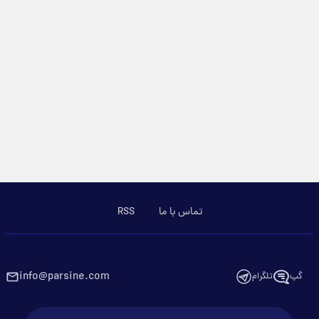
تماس با ما
RSS
info@parsine.com
گپ
تلگرام