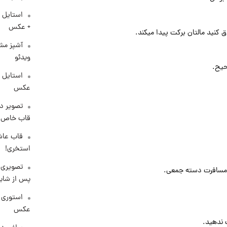
استایل 
+ عکس
 کنید مالتان برکت پیدا میکند.
آشپز مشه
ویدئو
حیح.
عکس
تصویر دی
قاب خاص 
قاب عاش
استخری!
تصویری 
 مسافرت دسته جمعی.
پس از شای
استوری 
عکس
 ندهید.