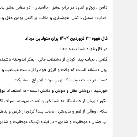
دامن : رنج و اندوه در برابر عشق - ناامیدی - در مقابل عشق پا
آفتاب : سمبل دانش، هوشیاری و دلالت بر کامل بودن عقل و
فال قهوه ۲۲ فروردین ۱۴۰۴ برای متولدین مرداد
در فال قهوه شما دیده شد:
گلابی : نجات پیدا کردن از مشکلات مالی - بفکر اندوخته باشید، 
پول : نشانه آنست که وقت و انرژی خود را از دست میدهید و از
دست در دست بودن یک زن و مرد : ازدواج - مشارکت
خورشید : روشنی عقل و هوش و دانش است - به استعداد فوق ال
انگور : بیش از حد انتظار به شما خیر و نعمت میرسد، اصراف نکن
سکه : رهائی از فقر و بدبختی - نجات پیدا کردن از قرض و ب
آب فشان : موفقیت و شادی - در آینده نزدیک موفقیت و شاد