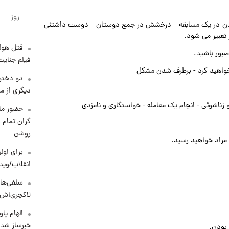
روز
د. بردن در یک مسابقه – درخشش در جمع دوستان – دوست داشتنی
 تعبیر می شود.
قتل هول
صبور باشید.
فیلم جنایت
خواهید کرد - برطرف شدن مشکل
دو دختر 
دیگری از م
ناشوئی - انجام یک معامله - خواستگاری و نامزدی
حضور ماز
گران تمام ش
روشن
مراد خواهید رسید.
برای اولی
انقلاب/وید
سلفی‌های
لاکچری‌اش 
الهام پا
خبرساز شد!
 بودن.