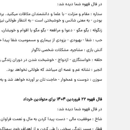
در فال قهوه شما دیده شد:
ستاره : مقام و منزلت - با علما و دانشمندان ملاقات میکنی
بودن - به معنی شانس و خوشبختی است - به انتظار طولانی نیز
زنگوله : بگو مگو - دعوا و مرافعه - بگو مگو با اقوام و خویشان، 
حب : شفا - بهبودی - بزودی از بیماری و مسمومیت شفا پیدا 
آتش بازی : مشاجره، مشکلات شخصی ناگوار
حلقه : خواستگاری - ازدواج - خوشبخت شدن در دوران زندگی و ز
انجیر : نشانه غم و غصه ای میباشد که طولانی نخواهد بود.
سوزن : دوست و غمخوار - حاجت تان بر آورده خواهد شد و به 
فال قهوه ۲۲ فروردین ۱۴۰۴ برای متولدین خرداد
در فال قهوه شما دیده شد:
شاخ : موفقیت مالی - دست پیدا کردن به مال و نعمت فراوان
قطار : مسیر زندگی سختی را طی کردن و از اهداف خود بیمناک