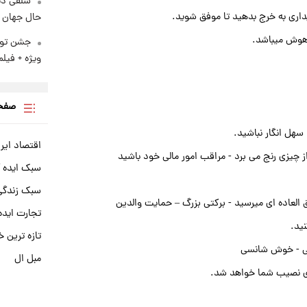
سلفی دی
یداری به خرج بدهید تا موفق شوید.
حال جهان را
 هوش میباشد.
ویژه + فیلم
صفحه
سهل انگار نباشید.
اقتصاد ایر
 چیزی رنج می برد - مراقب امور مالی خود باشید
سبک ایده 
سبک زندگی 
عاده ای میرسید - برکتی بزرگ – حمایت والدین
تجارت ایده
ید.
تازه ترین خ
دهی - خوش شانسی
مبل ال
ی نصیب شما خواهد شد.