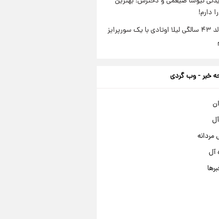
دنی نیوشا ضیغمی و دخترش؛ بهترین
 دارم!
جشن تولد ۴۳ سالگی لیلا اوتادی با یک سورپرایز
 خبر - وب گردی
ان
آل
مردانه
 آل
برها