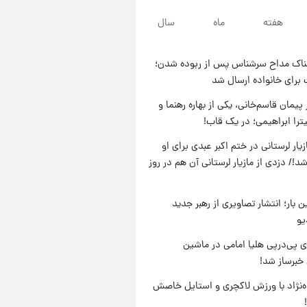
هفته
ماه
سال
۲۲ ساعت پیش
لحظه برخورد رعد و برق به
ساختمان مرکز تجارت جهانی در
ناک مداح سرشناس پس از ربوده شدن؛
آمریکا + فیلم
۲۳ ساعت پیش
 برای خانواده ارسال شد
برای اولین بار؛ انتشار تصاویری از
رهبر جدید انقلاب/ویدیو
پیمان قاسم‌خانی، یکی از بهاره رهنما و
یترا ابراهیمی؛ در یک قاب!
۲۳ ساعت پیش
تصاویر عمامه بستن به شیوه
یار لرستانی در ختم اکبر عبدی برای او
خاتمی/ویدیو
د!/ دزدی از مازیار لرستانی آن هم در روز
ن بار؛ انتشار تصاویری از رهبر جدید
یو
 پی‌درپی هلیا امامی در ماشین
خبرساز شد!
وه‌نژاد با ورزش لاکچری و استایل خاصش