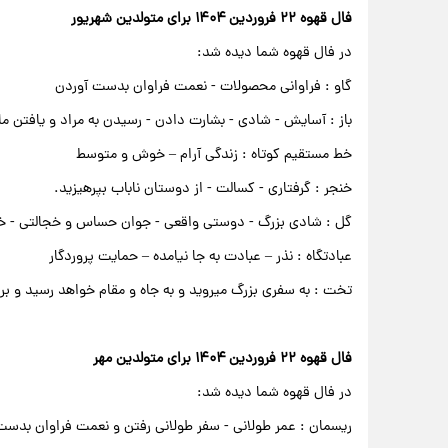
فال قهوه ۲۲ فروردین ۱۴۰۴ برای متولدین شهریور
در فال قهوه شما دیده شد:
گاو : فراوانی محصولات - نعمت فراوان بدست آوردن
باز : آسایش - شادی - بشارت دادن - رسیدن به مراد و یافتن ما
خط مستقیم کوتاه : زندگی آرام – خوش و متوسط
خنجر : گرفتاری - کسالت - از دوستان ناباب بپرهیزید.
گل : شادی بزرگ - دوستی واقعی - جوان حساس و خجالتی - خ
عبادتگاه : نذر – عبادت به جا نیامده – حمایت پروردگار
تخت : به سفری بزرگ میروید و به جاه و مقام خواهد رسید و ب
فال قهوه ۲۲ فروردین ۱۴۰۴ برای متولدین مهر
در فال قهوه شما دیده شد:
ریسمان : عمر طولانی - سفر طولانی رفتن و نعمت فراوان بدست