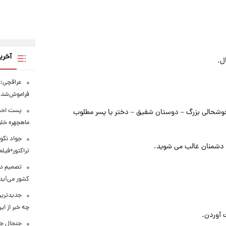
آخری
ل.
عراقچی:ا
فراموش‌شد
پست احسا
وشحالی بزرگ – دوستان شفیق – دختر یا پسر مطلوب
ماهچهره خل
جواد نکون
ر دشمنان غالب می شوید.
تراکتور+فیلم
کشور می‌آید
جدیدترین
چه خبر از ا
 آوردن.