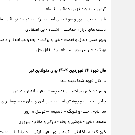
گردن بند پاره : قهر و جدائی - فاصله
نان : سمبل سرور و خوشحالی است - برکت - در حد توانائی انفاق
دست های دراز : حماقت – اشتباه - بی اعتقادی
زنبور عسل : مال و نعمت - خیر و برکت - ارث و میراث از راه ص
نهنگ : خیر و روزی - مسئله بزرگ قابل حل
فال قهوه ۲۲ فروردین ۱۴۰۴ برای متولدین تیر
در فال قهوه شما دیده شد:
زنبور : شخص مزاحم - از آدم پست و فرومایه آزار دیدن.
چادر : حجاب و پوشش است - جای امن و امان مخصوصا برای
سه پایه : حیله و نیرنگ – دسیسه – توسل به زور
هدهد : خیر - خوشی و رفاه - بزرگی و مقام - پیروزی
خرچنگ : بد اخلاقی - کینه توزی - فرومایگی - احتیاط را از دست