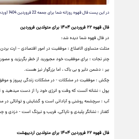
در این پست فال قهوه روزانه شما برای جمعه 22 فروردین 1404 آورده شده است.
فال قهوه ۲۲ فروردین ۱۴۰۴ برای متولدین فروردین
در فال قهوه شما دیده شد:
مثلث متساوی الاضلاع : موفقیت در امور اقتصادی – ارث بردن
چتر نجات : برای موفقیت خود مجبورید از خطر بگریزید و مصون 
ببر : دشمن دلیر و بی باک ، اما بزرگوار نیز هست.
چکش : موفقیت در مشکلات - در مشکلات زندگی پیروز و موفق 
پول : نشانه آنست که وقت و انرژی خود را از دست میدهید و از
آب : سرچشمه روشنی و آبادانی است و گشایش و توانائی در م
کفتار : نشانگر پلیدی و ناپاکی، فریب و نیرنگ است - دزدی و چپ
فال قهوه ۲۲ فروردین ۱۴۰۴ برای متولدین اردیبهشت