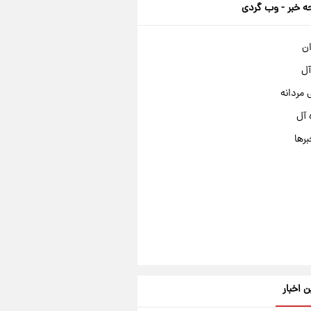
 خبر - وب گردی
ان
آل
مردانه
 آل
برها
ن اخبار