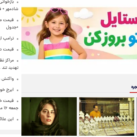
بازخوان
شادمهر + ف
+جدول
ترامپ از
قیمت دلار د
مراکز نظ
تهدید تند
واکنش هم
جره
ایرج خو
قیمت خو
جمعه ۱۶ مرداد منتشر شد
این علائ