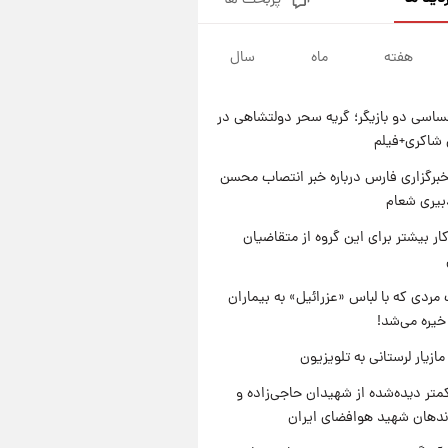
پربحث ها
گران‌ترین خرید تاریخ رئال مادرید
رونمایی شد
هفته
ماه
سال
۱ روز پیش
پیش‌بینی بارش‌های گسترده با
ورود ال‌نینو؛ کدام روزها پربارش‌تر
اسی دو بازیگر؛ گریه سحر دولتشاهی در
خواهند بود؟
۱ روز پیش
شاکری+فیلم
شماره پیراهن خریدهای جدید
پرسپولیس اعلام شد؛ تیکدری،
برگزاری فارس درباره خبر انتصاب محسن
محبی و سرگیف با اعداد ویژه
بیری شعام
۱ روز پیش
جزئیات فعال‌سازی «کیف پول
کار بیشتر برای این گروه از متقاضیان
ایران» اعلام شد+فیلم
مردی که با لباس «عزرائیل» به بیماران
خیره می‌شد!
ازیار لرستانی به تلویزیون
متر دیده‌شده از شهیدان حاجی‌زاده و
اندهان شهید هوافضای ایران