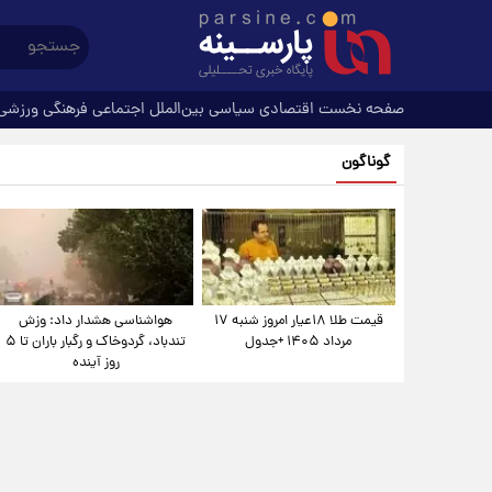
صفحه نخست
اقتصادی
سیاسی
بین‌الملل
اجتماعی
فرهنگی
ورزشی
گوناگون
قیمت طلا ۱۸عیار امروز شنبه ۱۷
هواشناسی هشدار داد: وزش
مرداد ۱۴۰۵ +جدول
تندباد، گردوخاک و رگبار باران تا ۵
روز آینده