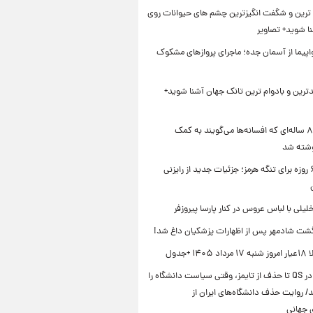
ترین و شگفت انگیزترین چشم های حیوانات روی
نا شوید+ تصاویر
ر ۴ هواپیما از آسمان جده؛ ماجرای پروازهای مشکوک
دترین و بادوام ترین تانک جهان آشنا شوید+
کتاب ۸۰۰ ساله‌ای که افسانه‌ها می‌گویند به کمک
شته شد
توافق ۶۰ روزه برای تنگه هرمز؛ جزئیات جدید از رایزنی
خلیلی با لباس عروس در کنار پارسا پیروزفر
شت شادمهر پس از اظهارات پزشکیان داغ شد!
۱ +جدول
از سقوط در QS تا حذف از تایمز، وقتی سیاست دانشگاه را
د/ روایت حذف دانشگاه‌های ایران از
ی جهانی