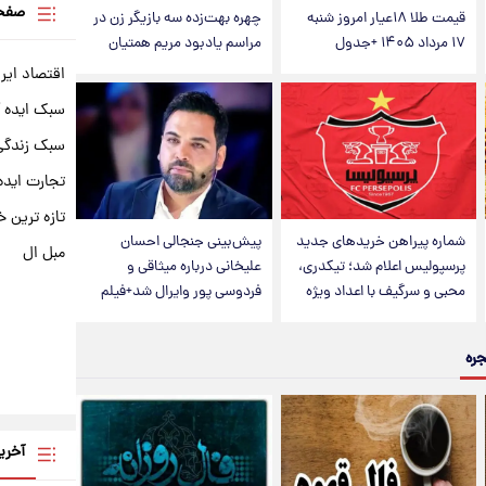
صفحه
قیمت طلا ۱۸عیار امروز شنبه
چهره بهت‌زده سه بازیگر زن در
۱۷ مرداد ۱۴۰۵ +جدول
مراسم یادبود مریم همتیان
اقتصاد ایر
سبک ایده 
سبک زندگی 
تجارت ایده
تازه ترین خ
شماره پیراهن خریدهای جدید
پیش‌بینی جنجالی احسان
مبل ال
پرسپولیس اعلام شد؛ تیکدری،
علیخانی درباره میثاقی و
محبی و سرگیف با اعداد ویژه
فردوسی پور وایرال شد+فیلم
جره
آخری