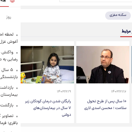
سکته مغزی
روز
 مرتبط
لحظه احس
آغوش غزل 
واکنش خ
رضایی به د
۵ سال 
بازنشستگی
بازداشت 
۱۴۰۳/۲/۹
۱۴۰۳/۲/۱۶
بیمارستان 
۱۰ سال پس از طرح تحول
رایگان شدن درمان کودکان زیر
بازگشت م
سلامت ؛ محسن اسدی لاری
۷ سال در بیمارستان‌های
دولتی
تصاویر ک
باقری؛ فرم