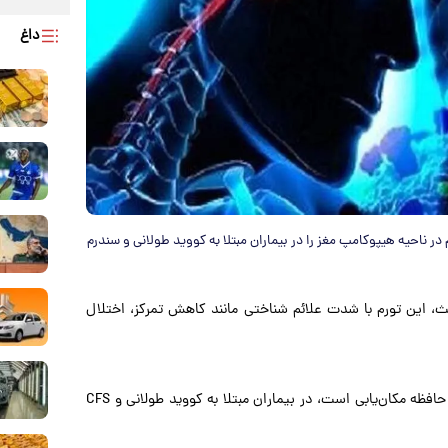
داغ
رالیایی با استفاده از تصویربرداری فوق‌پیشرفته MRI، تورم در ناحیه هیپوکامپ مغز را در بیماران مبتلا به کووید طولانی و سندرم
ث، این تورم با شدت علائم شناختی مانند کاهش تمرکز، اختلال
هیپوکامپ که مسئول تبدیل خاطرات کوتاه‌مدت به بلندمدت و حافظه مکان‌یابی است، در بیماران مبتلا به کووید طولانی و CFS