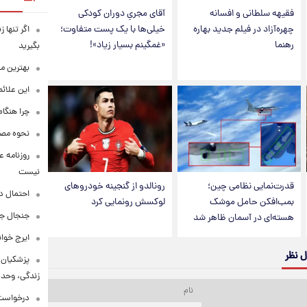
فقیهه سلطانی و افسانه
آقای مجریِ دوران کودکی
چهره‌آزاد در فیلم جدید بهاره
خیلی‌ها با یک پست متفاوت؛
اگر تنها 
رهنما
«غمگینم بسیار زیاد»!
بگیرید
بهترین م
این علائ
چرا هنگام
نحوه مصرف
روزنامه ع
نیست
قدرت‌نمایی نظامی چین؛
رونالدو از گنجینه خودروهای
احتمال د
بمب‌افکن حامل موشک
لوکسش رونمایی کرد
جنجال جد
هسته‌ای در آسمان ظاهر شد
ایرج خوا
ل نظر
پزشکیان:
زندگی، وحد
درخواست 