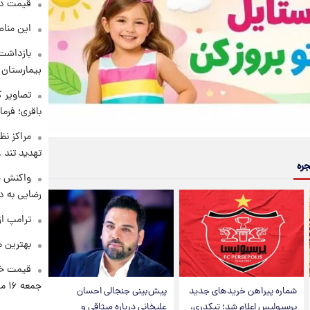
قیمت دلار د
این مناط
بازداشت 
بیمارستان 
تصاویر ک
باقری؛ فرم
مراکز نظ
تهدید تند
جره
واکنش خ
رضایی به د
ترامپ از
بهترین م
قیمت خو
جمعه ۱۶ مرداد منتشر شد
شماره پیراهن خریدهای جدید
پیش‌بینی جنجالی احسان
پرسپولیس اعلام شد؛ تیکدری،
علیخانی درباره میثاقی و