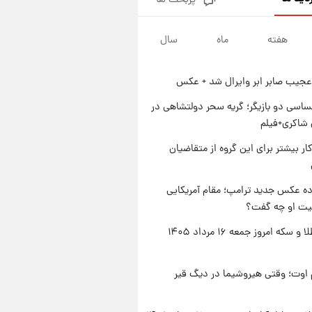
پربحث ها
جزئیات فعال‌سازی «کیف پول
ایران» اعلام شد+فیلم
هفته
ماه
سال
۱ روز پیش
تغییر تند قیمت محصولات
ایران‌خودرو و سایپا امروز پنجشنبه
عجیب صابر ابر وایرال شد + عکس
۱۵ مرداد ۱۴۰۵ +جدول
۱ روز پیش
قیمت طلا و سکه امروز پنجشنبه
اسی دو بازیگر؛ گریه سحر دولتشاهی در
۱۵ مرداد ۱۴۰۵
شاکری+فیلم
۱ روز پیش
کار بیشتر برای این گروه از متقاضیان
شارژ جدید کالابرگ برای سه
دهک؛ جزئیات اعلام شد
ه عکس جدید ترامپ؛ مقام آمریکایی
عیت او چه گفت؟
قیمت طلا و سکه امروز جمعه ۱۶ مرداد ۱۴۰۵
اوت؛ وقتی هیروشیما در دیگ قیر