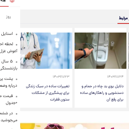
روز
 مرتبط
استایل 
لحظه احس
آغوش غزل 
۵ سال 
بازنشستگی
۱۴۰۳/۱۱/۲۳
۱۴۰۳/۱۱/۲۴
پشت پرد
درباره وض
دلایل بوی بد چاه در حمام و
تغییرات ساده در سبک زندگی
دستشویی و راهکارهای ساده
برای پیشگیری از مشکلات
برای رفع آن
ستون فقرات
+جدول
در ششم 
می‌جوشید