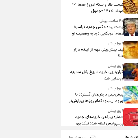
قیمت طلا و سکه امروز جمعه ۱۶
مرداد ۱۴۰۵ +جدول
۲۰ ساعت پیش
پشت پرده عکس جدید ترامپ؛
مقام آمریکایی درباره وضعیت او
چه گفت؟
۱ روز پیش
یک پیش‌بینی مهم از آینده بازار
طلا
۱ روز پیش
گران‌ترین خرید تاریخ رئال مادرید
رونمایی شد
۱ روز پیش
پیش‌بینی بارش‌های گسترده با
ورود ال‌نینو؛ کدام روزها پربارش‌تر
خواهند بود؟
۱ روز پیش
شماره پیراهن خریدهای جدید
پرسپولیس اعلام شد؛ تیکدری،
محبی و سرگیف با اعداد ویژه
۱ روز پیش
زدید ها