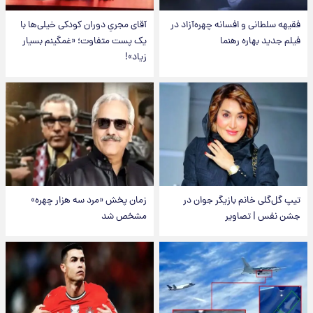
فقیهه سلطانی و افسانه چهره‌آزاد در
آقای مجریِ دوران کودکی خیلی‌ها با
فیلم جدید بهاره رهنما
یک پست متفاوت؛ «غمگینم بسیار
زیاد»!
تیپ گل‌گلی خانم بازیگر جوان در
زمان پخش «مرد سه هزار چهره»
جشن نفس | تصاویر
مشخص شد