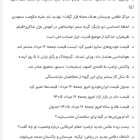
(ع)
مراکز نظامی عربستان هدف حمله قرار گرفت؛ تهدید تند علیه حکومت سعودی
لحظه احساسی دو بازیگر؛ گریه سحر دولتشاهی در آغوش غزل شاکری+فیلم
ظریفیان: مذاکره از موضع قدرت، ابزار صیانت ملی است
قیمت خودروهای سایپا تغییر کرد؛ لیست قیمت جمعه ۱۶ مرداد منتشر شد
هواشناسی هشدار داد: وزش تندباد، گردوخاک و رگبار باران تا ۵ روز آینده
واکنش ترامپ به افشای کمبود تسلیحات؛ دستور تحقیق صادر شد
۵ سال کار بیشتر برای این گروه از متقاضیان بازنشستگی
جدول قیمت ایران‌خودرو امروز جمعه ۱۶ مرداد؛ قیمت‌ها تغییر کرد
قیمت دلار در بازار آزاد امروز جمعه ۱۶ مرداد ۱۴۰۵
قیمت طلا و سکه امروز جمعه ۱۶ مرداد ۱۴۰۵ +جدول
کدام ورزش‌ها در گرما برای سالمندان مناسب‌ترند؟
پشت پرده عکس جدید ترامپ؛ مقام آمریکایی درباره وضعیت او چه گفت؟
ائتلاف دفاعی جدید در ریاض؛ ترکیه، عربستان و پاکستان متحد می‌شوند