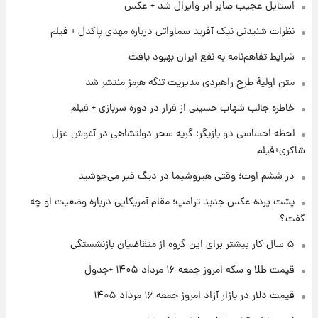
استایل عجیب صابر ابر وایرال شد + عکس
۱ روز پیش
شماره پیراهن خریدهای جدید پرسپولیس اعلام
نظرات شنیدنی نیک آفرید سماواتی درباره مهدی پاکدل + فیلم
شد؛ تیکدری، محبی و سرگیف با اعداد ویژه
شرایط تفاهم‌نامه به نفع ایران بهبود یافت
۱ روز پیش
متن اولیۀ طرح راهبردی مدیریت تنگه هرمز منتشر شد
جزئیات فعال‌سازی «کیف پول ایران» اعلام
شد+فیلم
خاطره جالب شهاب حسینی از فرار در دوره سربازی + فیلم
لحظه احساسی دو بازیگر؛ گریه سحر دولتشاهی در آغوش غزل
۱ روز پیش
شاکری+فیلم
تغییر تند قیمت محصولات ایران‌خودرو و سایپا
امروز پنجشنبه ۱۵ مرداد ۱۴۰۵ +جدول
در ششم اوت؛ وقتی هیروشیما در دیگ قیر می‌جوشید
پشت پرده عکس جدید ترامپ؛ مقام آمریکایی درباره وضعیت او چه
۱ روز پیش
گفت؟
قیمت طلا و سکه امروز پنجشنبه ۱۵ مرداد ۱۴۰۵
۵ سال کار بیشتر برای این گروه از متقاضیان بازنشستگی
قیمت طلا و سکه امروز جمعه ۱۶ مرداد ۱۴۰۵ +جدول
۱ روز پیش
شارژ جدید کالابرگ برای سه دهک؛ جزئیات اعلام
قیمت دلار در بازار آزاد امروز جمعه ۱۶ مرداد ۱۴۰۵
شد