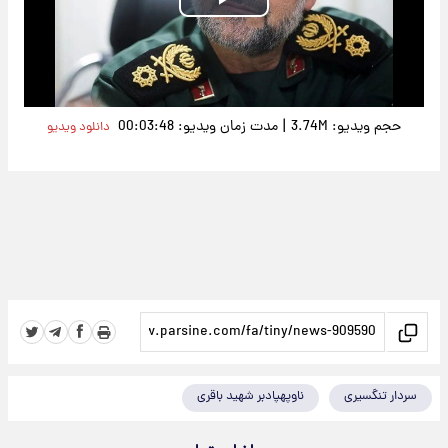
Play
Video
|
حجم ویدیو: 3.74M
مدت زمان ویدیو: 00:03:48
دانلود ویدیو
سردار تنگسیری
ناوپهپادبر شهید باقری