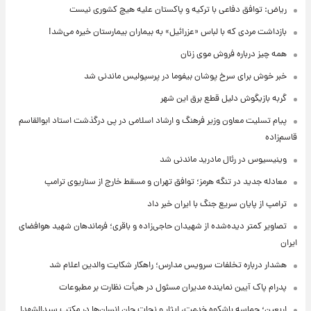
ریاض: توافق دفاعی با ترکیه و پاکستان علیه هیچ کشوری نیست
بازداشت مردی که با لباس «عزرائیل» به بیماران بیمارستان خیره می‌شد!
همه چیز درباره فروش موی زنان
خبر خوش برای سرخ پوشان بیفوما در پرسپولیس ماندنی شد
گربه بازیگوش دلیل قطع برق این شهر
پیام تسلیت معاون وزیر فرهنگ و ارشاد اسلامی در پی درگذشت استاد ابوالقاسم
قاسم‌زاده
وینیسیوس در رئال مادرید ماندنی شد
معادله جدید در تنگه هرمز؛ توافق تهران و مسقط خارج از سناریوی ترامپ
ترامپ از پایان سریع جنگ با ایران خبر داد
تصاویر کمتر دیده‌شده از شهیدان حاجی‌زاده و باقری؛ فرماندهان شهید هوافضای
ایران
هشدار درباره تخلفات سرویس مدارس؛ راهکار شکایت والدین اعلام شد
پدرام پاک آیین نماینده مدیران مسئول در هیأت نظارت بر مطبوعات
اربعین؛ حماسه باشکوه خدمت، ایثار و نجات جان انسان‌ها در مکتب سیدالشهدا