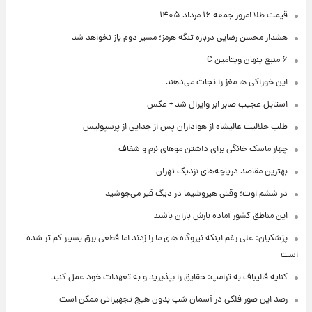
قیمت طلا امروز جمعه ۱۶ مرداد ۱۴۰۵
هشدار محسن رضایی درباره تنگه هرمز؛ مسیر دوم باز نخواهد شد
۶ منبع پنهان ویتامین C
این خوراکی ها مغز را نجات می‌دهند
استایل عجیب صابر ابر وایرال شد + عکس
طلب حلالیت عالیشاه از هواداران پس از جدایی از پرسپولیس
چهار ماسک خانگی برای داشتن موهای نرم و شفاف
بهترین مقاصد دریاچه‌های نزدیک تهران
در ششم اوت؛ وقتی هیروشیما در دیگ قیر می‌جوشید
این مناطق کشور آماده بارش باران باشند
پزشکیان: علی رغم اینکه نیروگاه های ما را زدند اما قطعی برق بسیار کم تر شده
است
کنایه قالیباف به ترامپ: حقایق را بپذیرید و به تعهدات خود عمل کنید
رصد این صور فلکی در آسمان شب بدون هیچ تجهیزاتی ممکن است