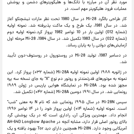
مورد نظر آن در مبارزه با تانک‌ها و هلیکوپترهای دشمن و پوشش
عملیات فرود هلیکوپتر مهم است. در
کار طراحی بالگرد Mi-28 در سال 1980 تحت نظر مارات تیشچنکو آغاز
شد. در سال 1981، یک طرح و یک ماکت پذیرفته شد. نمونه اولیه
(شماره 012) اولین بار در 10 نوامبر 1982 پرواز کرد.نمونه اولیه دوم
(شماره 022) در سال 1983 تکمیل شد. در سال 1984، Mi-28 مرحله اول
آزمایش‌های دولتی را به پایان رساند.
در دسامبر 1987، تولید Mi-28 در روستورول در روستوف-دون تأیید
شد.
در ژانویه ۱۹۸۸ اولین نمونه اولیه Mi-28A (شماره ۰۳۲) پرواز کرد. این
نمونه به موتورهای قدرتمندتر و روتور دم نوع "X" به جای نسخه سه پره
مجهز شده بود. Mi-28A در نمایشگاه هوایی پاریس در ژوئن ۱۹۸۹
رونمایی شد. در سال ۱۹۹۱ دومین Mi-28A (شماره ۰۴۲) تکمیل شد.
سپس Mi-28N در سال ۱۹۹۵ رونمایی شد که نام N به معنی "شب"
است. نمونه اولیه (شماره ۰۱۴) اولین پرواز خود را در ۱۴ نوامبر ۱۹۹۶
انجام داد. مهمترین ویژگی آن، راداری است که در یک پوشش گرد
بالای روتور اصلی قرار دارد، مشابه آنچه در AH-64D Longbow Apache
آمریکایی وجود دارد. Mi-28N همچنین دارای دید Tor بهبود یافته و یک