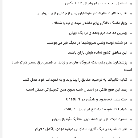
استایل عجیب صابر ابر وایرال شد + عکس
طلب حلالیت عالیشاه از هواداران پس از جدایی از پرسپولیس
چهار ماسک خانگی برای داشتن موهای نرم و شفاف
بهترین مقاصد دریاچه‌های نزدیک تهران
در ششم اوت؛ وقتی هیروشیما در دیگ قیر می‌جوشید
این مناطق کشور آماده بارش باران باشند
پزشکیان: علی رغم اینکه نیروگاه های ما را زدند اما قطعی برق بسیار کم تر شده
است
کنایه قالیباف به ترامپ: حقایق را بپذیرید و به تعهدات خود عمل کنید
رصد این صور فلکی در آسمان شب بدون هیچ تجهیزاتی ممکن است
چت متنی نامحدود و رایگان در ChatGPT
شرایط تفاهم‌نامه به نفع ایران بهبود یافت
سعید عزت‌اللهی ارزشمندترین هافبک فوتبال ایران
نظرات شنیدنی نیک آفرید سماواتی درباره مهدی پاکدل + فیلم