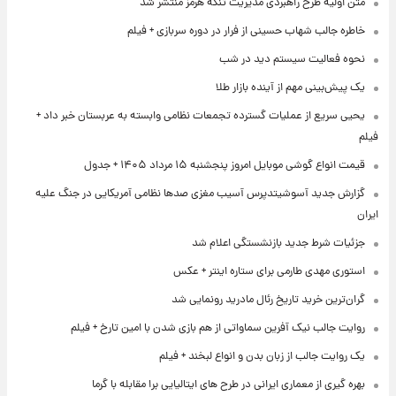
متن اولیۀ طرح راهبردی مدیریت تنگه هرمز منتشر شد
خاطره جالب شهاب حسینی از فرار در دوره سربازی + فیلم
نحوه فعالیت سیستم دید در شب
یک پیش‌بینی مهم از آینده بازار طلا
یحیی سریع از عملیات گسترده تجمعات نظامی وابسته به عربستان خبر داد +
فیلم
قیمت انواع گوشی موبایل امروز پنجشنبه ۱۵ مرداد ۱۴۰۵ + جدول
گزارش جدید آسوشیتدپرس آسیب مغزی صدها نظامی آمریکایی در جنگ علیه
ایران
جزئیات شرط جدید بازنشستگی اعلام شد
استوری مهدی طارمی برای ستاره اینتر + عکس
گران‌ترین خرید تاریخ رئال مادرید رونمایی شد
روایت جالب نیک آفرین سماواتی از هم بازی شدن با امین تارخ + فیلم
یک روایت جالب از زبان بدن و انواع لبخند + فیلم
بهره گیری از معماری ایرانی در طرح های ایتالیایی برا مقابله با گرما