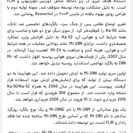
دستگاه هدف گیری در زیر دماغه، شامل دوربین تلویزیونی و FLIR
است. به دلیل مشکلات بودجه، توسعه متوقف شد. نمونه اولیه دوم با
طراحی روتور بهبود یافته در مارس ۲۰۰۴ در Rosvertol رونمایی شد.
تغییر اوضاع نظامی پس از جنگ سرد، بالگردهای تخصصی ضد تانک،
مانند Ka-50، را کم‌فایده‌تر کرد. از سوی دیگر، نوع دو نفره و مناسب برای
همه شرایط آب و هوایی آن، Ka-52، به دلیل افزایش وزن، عملکرد
ضعیف‌تری داشت. مزایای Mi-28N، مانند توانایی عملیات در همه شرایط
آب و هوایی، هزینه کمتر و شباهت به Mi-24، اهمیت پیدا کرده‌اند. در
سال 2003، یکی از فرماندهان نیروی هوایی روسیه اظهار داشت که Mi-
28N به بالگرد تهاجمی استاندارد روسیه تبدیل خواهد شد.
اولین سری تولید Mi-28N به ارتش تحویل داده شد. این هواپیما به دو
دستگاه پیش از تولید که برای آزمایش‌های ارتش مورد استفاده قرار
گرفتند، پیوست. این هواپیما در سال 2006 به همراه Ka-50/Ka-52
مشابه وارد خدمت شد. از مجموع 300 فروندی که قرار است تا سال
2015 خریداری شود، تا 10 فروند در سال 2006 خریداری خواهد شد.
یک نوع صادراتی از Mi-28M با نام Mi-28NE و یک نوع بالگرد روزگرد
ساده‌تر با نام Mi-28D که بر اساس طرح Mi-28N ساخته شده اما فاقد
رادار و FLIR است، نیز توسعه داده شده‌اند.