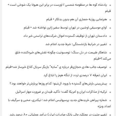
پادشاه کوه ها در منظومه شمسی / اورست در برابر این هیولا یک شوخی است +
فیلم
هنرنمایی روزبه حصاری آن هم بدون بدلکار + فیلم
آوای موسیقی اوشین در تهران توسط سفیر ژاپن نواخته شد + فیلم
دادستان تهران از توقیف گسترده اموال شرکت‌های تراستی خبر داد
تغییر در شرایط بازنشستگی؛ شرط جدید اعلام شد
شاهکار طبیعت در دل سنگ؛ تومسونیت چگونه نقش‌های خیره‌کننده خلق
می‌کند؟+فیلم
توصیف جالب هادی حجازی‌فر درباره ی "سایه" بازیگر سریال کلاغ خبرساز شد+فیلم
ایران تعرفه ۷ درصدی تردد از تنگه هرمز را ابلاغ کرد
پیش‌بینی بارش‌های گسترده با ورود ال‌نینو؛ کدام روزها پربارش‌تر خواهند بود؟
ترکیه از مذاکرات ایران و آمریکا گفت؛ تأکید فیدان بر ضرورت مهار اسرائیل
شماره پیراهن خریدهای جدید پرسپولیس اعلام شد؛ تیکدری، محبی و سرگیف با
اعداد ویژه
تغییر مثبت در عملکرد مالی بانک صادرات ایران/ درآمد عملیاتی ۸۰ درصد رشد