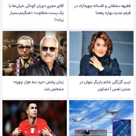
فقیهه سلطانی و افسانه چهره‌آزاد در
آقای مجریِ دوران کودکی خیلی‌ها با
فیلم جدید بهاره رهنما
یک پست متفاوت؛ «غمگینم بسیار
زیاد»!
تیپ گل‌گلی خانم بازیگر جوان در
زمان پخش «مرد سه هزار چهره»
جشن نفس | تصاویر
مشخص شد