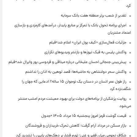
کرد
تقدیر از شعب برتر منطقه هفت بانک سرمایه
اجرای برنامه تحول بانک با تمرکز بر منابع پایدار، درآمدهای کارمزدی و بازسازی
اعتماد مشتریان
جزئیات فعال‌سازی «کیف پول ایران» اعلام شد+فیلم
واکنش پلیس به فیک نیوزها و بازنشر ویدیوهای تکراری
پیش‌بینی جنجالی احسان علیخانی درباره میثاقی و فردوسی پور وایرال شد+فیلم
واکنش سحر دولتشاهی به حاشیه‌ها: قصد توهین به اذان را نداشتم
راز طول عمر انسان در دستان یک نوجوان ۱۵ ساله؟ ادعایی که جهان را
شگفت‌زده کرد
روایت پزشکیان از برنامه‌های دولت برای بهبود معیشت مردم امشب منتشر
می‌شود
قیمت گوشت قرمز امروز پنجشنبه ۱۵ مرداد ۱۴۰۵ +جدول
بازار مسکن در مرداد آرام گرفت؛ کاهش تحرک خریداران و فروشندگان
شکاف نجومی میان فقیر و غنی؛ تورم فشار بر دهک‌های پایین را تشدید کرد