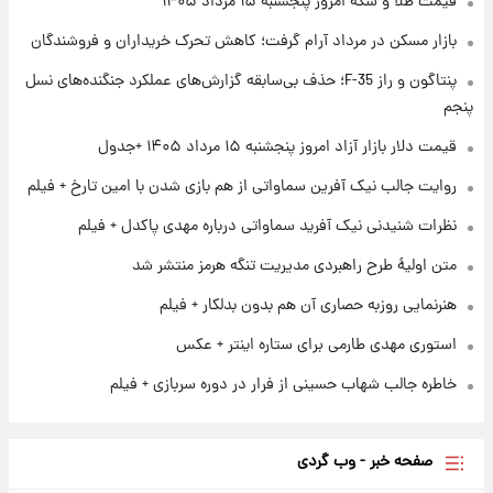
قیمت طلا و سکه امروز پنجشنبه ۱۵ مرداد ۱۴۰۵
بازار مسکن در مرداد آرام گرفت؛ کاهش تحرک خریداران و فروشندگان
۱ روز پیش
پنتاگون و راز F-35؛ حذف بی‌سابقه گزارش‌های عملکرد جنگنده‌های نسل
ارزش سهام عدالت برای امروز چهارشنبه ۱۴ مرداد
+ جدول
پنجم
قیمت دلار بازار آزاد امروز پنجشنبه ۱۵ مرداد ۱۴۰۵ +جدول
۱ روز پیش
آغاز طرح جدید فروش مشارکت در تولید سایپا؛
روایت جالب نیک آفرین سماواتی از هم بازی شدن با امین تارخ + فیلم
نام خودرو، مبلغ پیش پرداخت و زمان تحویل |
نظرات شنیدنی نیک آفرید سماواتی درباره مهدی پاکدل + فیلم
سود مشارکت چند درصد است؟
متن اولیۀ طرح راهبردی مدیریت تنگه هرمز منتشر شد
هنرنمایی روزبه حصاری آن هم بدون بدلکار + فیلم
استوری مهدی طارمی برای ستاره اینتر + عکس
خاطره جالب شهاب حسینی از فرار در دوره سربازی + فیلم
صفحه خبر - وب گردی