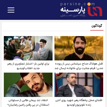
گوناگون
قتل هولناک مداح سرشناس پس از ربوده
برای اولین بار؛ انتشار تصاویری از رهبر
شدن؛ فیلم جنایت برای خانواده ارسال شد
جدید انقلاب/ویدیو
افشای محل پناهگاه‌ رهبر شهید روی آنتن
انتقاد تند پیمان طالبی از مسئولان
زنده تلویزیون/ویدیو
استقلال در پی رفتن رامین رضاییان+