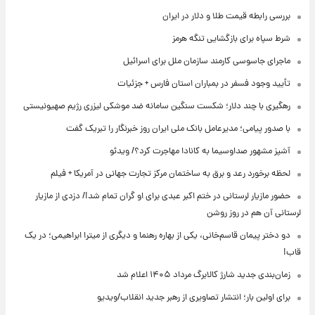
بررسی رابطه قیمت طلا و دلار در ایران
شرط سپاه برای بازگشایی تنگه هرمز
ماجرای جاسوسی کارمند سازمان ملل برای اسرائیل
تأیید وجود فسفر در بمباران استان فارس + جزئیات
رهگیری با چند دلار؛ شکست سنگین سامانه ضد موشکی لیزری رژیم صهیونیستی
با صدور پیامی؛ مدیرعامل بانک ملی ایران روز خبرنگار را تبریک گفت
آشپز مشهور صداوسیما به کانادا مهاجرت کرد؟/ ویدئو
لحظه برخورد رعد و برق به ساختمان مرکز تجارت جهانی در آمریکا + فیلم
حضور مازیار لرستانی در ختم اکبر عبدی برای او گران تمام شد!/ دزدی از مازیار
لرستانی آن هم در روز روشن
دو دختر پیمان قاسم‌خانی، یکی از بهاره رهنما و دیگری از میترا ابراهیمی؛ در یک
قاب!
زمان‌بندی جدید شارژ کالابرگ مرداد ۱۴۰۵ اعلام شد
برای اولین بار؛ انتشار تصاویری از رهبر جدید انقلاب/ویدیو