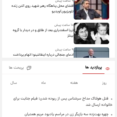
۹ ساعت پیش
افشای محل پناهگاه‌ رهبر شهید روی آنتن زنده
تلویزیون/ویدیو
۱۰ ساعت پیش
ثریا اسفندیاری بعد از طلاق و در دیدار با گروه
بیتلز
۹ ساعت پیش
ادعای جنجالی درباره اینفانتینو؛ اتهام پرداخت
پول به معشوقه با درآمد یوفا
پربازدید ها
پربحث ها
۱۰ ساعت پیش
هشدار درباره کمبود یک ماده معدنی؛ خطر
روز
هفته
ماه
سال
آلزایمر و زوال عقل افزایش می‌یابد؟
قتل هولناک مداح سرشناس پس از ربوده شدن؛ فیلم جنایت برای
۱۰ ساعت پیش
انتقاد تند پیمان طالبی از مسئولان استقلال در
خانواده ارسال شد
پی رفتن رامین رضاییان+ عکس
چهره بهت‌زده سه بازیگر زن در مراسم یادبود مریم همتیان