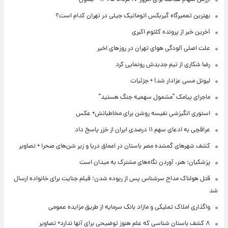
بهترین تعمیرگاه گیربکس اتوماتیک جیلی در تهران کدام است؟
آخرین خبر از پرونده کلثوم اکبری
علت اصلی آلودگی هوای تهران در روزهای اخیر
رضا شکاری از تیم جدیدش رونمایی کرد
لیونل مسی عزادار شد! + جزئیات
ماجرای پیامک "مشمول سهمیه جنگ هستید"
استوری انگیزشی نفیسه روشن برای مخاطبانش+ عکس
عراقچی به ادعای سهم ۱۱ درصدی ایران از خزر پاسخ داد
کشف شهرهای گمشده مصر باستان در اعماق دریا و زیر شن‌های صحرا + تصاویر
پزشکیان: هنر، آوردن نگاه‌های مشترک به میدان است
قتل هولناک مداح سرشناس پس از ربوده شدن؛ فیلم جنایت برای خانواده ارسال
شد
واگذاری املاک تملیکی و مازاد بانک سرمایه از طریق مزایده عمومی
۸ کشف باستان شناسی که علم هنوز توضیحی برای آنها ندارد+ تصاویر