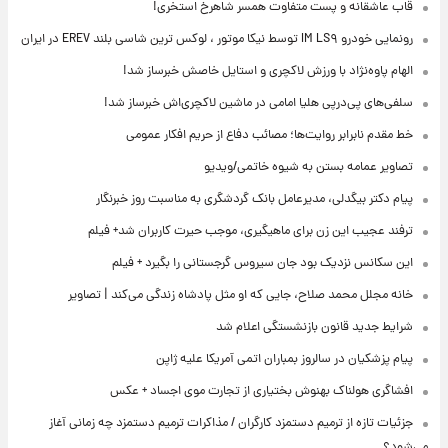
قاب عاشقانه و پست متفاوت همسر شاهرخ استخری!
رونمایی خودرو IM LS۹ توسط نیکا موتور ، لوکس ترین شاسی بلند EREV در ایران
الهام پاوه‌نژاد با ورزش لاکچری و استایل خاصش خبرساز شد!
سلفی‌های پی‌درپی هلیا امامی در ماشین لاکچری‌اش خبرساز شد!
خط مقدم نابرابر روایت‌ها؛ مصائب دفاع از حریم افکار عمومی
تصاویر عمامه بستن به شیوه خاتمی/ویدیو
پیام دکتر بیگدلی، مدیرعامل بانک گردشگری به مناسبت روز خبرنگار
ترفند عجیب این زن برای ماهیگیری، موجب حیرت کاربران شد+ فیلم
این سکانس نزدیک بود جان سیروس گرجستانی را بگیرد + فیلم
خانه مجلل محمد صلاح، جایی که او مثل پادشاه زندگی می‌کند | تصاویر
شرایط جدید قانون بازنشستگی اعلام شد
پیام پزشکیان در سالروز بمباران اتمی آمریکا علیه ژاپن
افشاگری هولناک بهنوش بختیاری از تجارت موی اجساد + عکس
جزئیات تازه از ترمیم دستمزد کارگران / مذاکرات ترمیم دستمزد چه زمانی آغاز
می‌شود؟