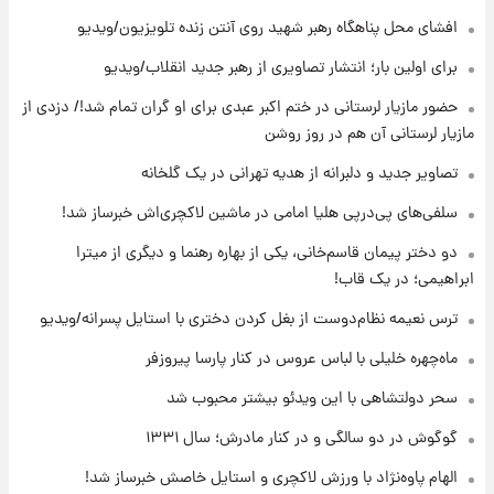
۱۰ ساعت پیش
افشای محل پناهگاه‌ رهبر شهید روی آنتن زنده تلویزیون/ویدیو
قیمت گوشت گوساله و گوسفند امروز شنبه ۱۷
برای اولین بار؛ انتشار تصاویری از رهبر جدید انقلاب/ویدیو
مرداد ۱۴۰۵ +جدول
حضور مازیار لرستانی در ختم اکبر عبدی برای او گران تمام شد!/ دزدی از
۱۱ ساعت پیش
مازیار لرستانی آن هم در روز روشن
با قدرتمندترین و بادوام ترین تانک جهان آشنا
شوید+ فیلم
تصاویر جدید و دلبرانه از هدیه تهرانی در یک گلخانه
سلفی‌های پی‌درپی هلیا امامی در ماشین لاکچری‌اش خبرساز شد!
۱۱ ساعت پیش
دو دختر پیمان قاسم‌خانی، یکی از بهاره رهنما و دیگری از میترا
قیمت طلا ۱۸عیار امروز شنبه ۱۷ مرداد ۱۴۰۵
+جدول
ابراهیمی؛ در یک قاب!
ترس نعیمه نظام‌دوست از بغل کردن دختری با استایل پسرانه/ویدیو
۱۲ ساعت پیش
قیمت محصولات ایران‌خودرو و سایپا امروز شنبه
ماه‌چهره خلیلی با لباس عروس در کنار پارسا پیروزفر
۱۷ مرداد ۱۴۰۵
سحر دولتشاهی با این ویدئو بیشتر محبوب شد
گوگوش در دو سالگی و در کنار مادرش؛ سال ۱۳۳۱
الهام پاوه‌نژاد با ورزش لاکچری و استایل خاصش خبرساز شد!