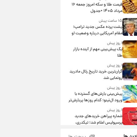
قیمت طلا و سکه امروز جمعه ۱۶
مرداد ۱۴۰۵ +جدول
۱۵ ساعت پیش
پشت پرده عکس جدید ترامپ؛
مقام آمریکایی درباره وضعیت او
چه گفت؟
۱ روز پیش
یک پیش‌بینی مهم از آینده بازار
طلا
۱ روز پیش
گران‌ترین خرید تاریخ رئال مادرید
رونمایی شد
۱ روز پیش
پیش‌بینی بارش‌های گسترده با
ورود ال‌نینو؛ کدام روزها پربارش‌تر
خواهند بود؟
۱ روز پیش
شماره پیراهن خریدهای جدید
پرسپولیس اعلام شد؛ تیکدری،
محبی و سرگیف با اعداد ویژه
۱ روز پیش
زدید ها