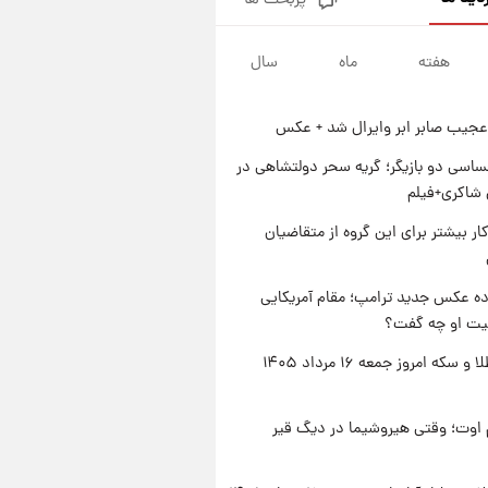
پربحث ها
جزئیات فعال‌سازی «کیف پول
ایران» اعلام شد+فیلم
هفته
ماه
سال
۱ روز پیش
تغییر تند قیمت محصولات
ایران‌خودرو و سایپا امروز پنجشنبه
عجیب صابر ابر وایرال شد + عکس
۱۵ مرداد ۱۴۰۵ +جدول
۱ روز پیش
قیمت طلا و سکه امروز پنجشنبه
اسی دو بازیگر؛ گریه سحر دولتشاهی در
۱۵ مرداد ۱۴۰۵
شاکری+فیلم
۱ روز پیش
کار بیشتر برای این گروه از متقاضیان
شارژ جدید کالابرگ برای سه
دهک؛ جزئیات اعلام شد
ه عکس جدید ترامپ؛ مقام آمریکایی
عیت او چه گفت؟
قیمت طلا و سکه امروز جمعه ۱۶ مرداد ۱۴۰۵
اوت؛ وقتی هیروشیما در دیگ قیر