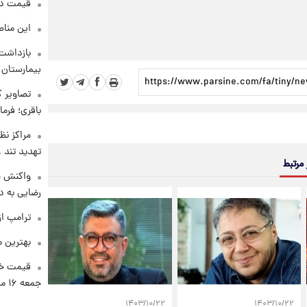
قیمت دلار د
این مناط
بازداشت 
بیمارستان 
تصاویر ک
باقری؛ فرم
مراکز نظ
تهدید تند
 مرتبط
واکنش خ
رضایی به د
ترامپ از
بهترین م
قیمت خو
جمعه ۱۶ مرداد منتشر شد
۱۴۰۳/۱۰/۲۲
۱۴۰۳/۱۰/۲۲