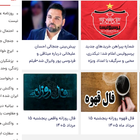
روزنامه ع
نیست
احتمال د
جنجال جد
شماره پیراهن خریدهای جدید
پیش‌بینی جنجالی احسان
ایرج خوا
پرسپولیس اعلام شد؛ تیکدری،
علیخانی درباره میثاقی و
محبی و سرگیف با اعداد ویژه
فردوسی پور وایرال شد+فیلم
پزشکیان:
زندگی، وحد
درخواست 
واکنش بق
ایران شده 
بیانیه د
و مقاومت به 
فال قهوه روزانه پنجشنبه ۱۵
فال روزانه واقعی پنجشنبه ۱۵
واکنش همت
مرداد ماه ۱۴۰۵
مرداد ۱۴۰۵
سفارت ایر