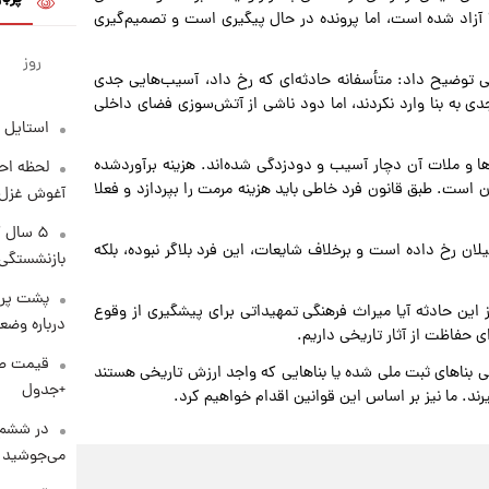
 آزاد شده است، اما پرونده در حال پیگیری است و تصمیم‌گیری
روز
ی توضیح داد: متأسفانه حادثه‌ای که رخ داد، آسیب‌هایی جدی
ی به بنا وارد نکردند، اما دود ناشی از آتش‌سوزی فضای داخلی
استایل 
ها و ملات آن دچار آسیب و دودزدگی شده‌اند. هزینه برآوردشده
لحظه احس
این بنا درحال حاضر حدود ۲ میلیارد تومان است. طبق قانون فرد خاطی باید هزینه مرمت را بپردازد و فعلا
آغوش غزل 
۵ سال 
ان رخ داده است و برخلاف شایعات، این فرد بلاگر نبوده، بلکه
بازنشستگی
پشت پرد
این حادثه آیا میراث فرهنگی تمهیداتی برای پیشگیری از وقوع
درباره وض
حفاظت از آثار تاریخی داریم.
سال ۱۳۰۹و قوانین مرتبط، تمامی بناهای ثبت ملی شده یا بناهایی که واجد ارزش تاریخی هستند
+جدول
رند. ما نیز بر اساس این قوانین اقدام خواهیم کرد.
در ششم 
می‌جوشید