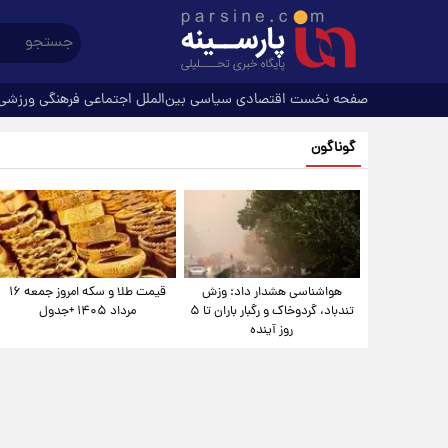
صفحه نخست
اقتصادی
سیاسی
بین‌الملل
اجتماعی
فرهنگی
ورزشی
گوناگون
هواشناسی هشدار داد: وزش
قیمت طلا و سکه امروز جمعه ۱۶
تندباد، گردوخاک و رگبار باران تا ۵
مرداد ۱۴۰۵ +جدول
روز آینده