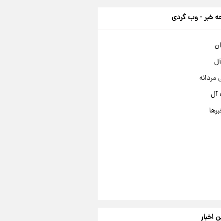
 خبر - وب گردی
ان
آل
مردانه
 آل
برها
ن اخبار