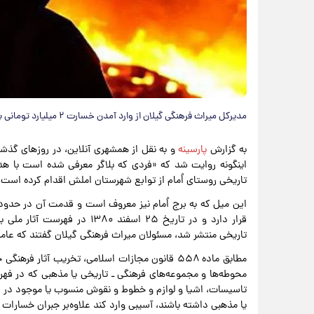
مدیرکل میراث فرهنگی گیلان از وارد آمدن خسارت ۲ میلیارد تومانی به «میل املش» در پی آتش‌سوزی اخیر و آزاد شدن عامل آن خبر داد.
به گزارش
پارسینه
و به نقل از همشهری آنلاین، در روزهای گذشت
اینگونه روایت شد که «فردی که بلاگر معرفی شده است با هد
تاریخی روستای اُمام از توابع شهرستان املش اقدام کرده است»
قرار دارد و در تاریخ ۲۵ اسفند
تاریخی منتشر شد، مسئولان میراث فرهنگی گیلان گفتند که عا
مطابق ماده ۵۵۸ قانون مجازات اسلامی، تخریب آثار 
محوطه‌ها و مجموعه‌های فرهنگی ـ تاریخی یا مذهبی که در فهرس
تاسیسات، اشیا و لوازم و خطوط و نقوش منسوب یا موجود در ا
یا مذهبی داشته باشند، آسیبی وارد کند علاوه‌بر جبران خسارات وارده، از یک تا ۱۰ سال 