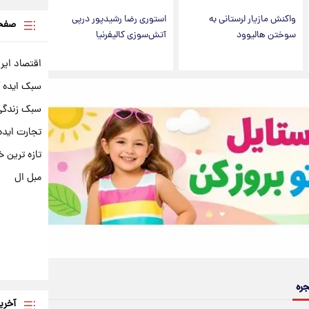
واکنش مازیار لرستانی به
استوری رضا رشیدپور درپی
صفحه
سوختن هالیوود
آتش‌سوزی کالیفرنیا
اقتصاد ایر
سبک ایده 
سبک زندگی 
تجارت ایده
تازه ترین خ
مبل ال
جره
آخری